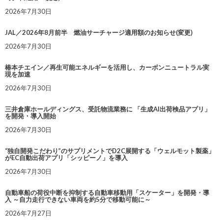
2026年7月30日
JAL／2026年8月前半 燃油サーチャージ適用額のお知らせ(変更)
2026年7月30日
椿本チエイン／再生可能エネルギーを活用し、カーボンニュートラル実
現を加速
2026年7月30日
三井倉庫ホールディングス、受託物流業務に 「生成AI出荷検品アプリ」
を開発・導入開始
2026年7月30日
“独自開発こだわり”のサプリメントでD2C展開する「ウェルモット製薬」
がEC自動出荷アプリ「シッピーノ」を導入
2026年7月30日
自動車船の荷役中断を抑制する自動車移動用「スケーター」を開発・導
入 ～自力走行できない車両を約5分で移動可能に～
2026年7月27日