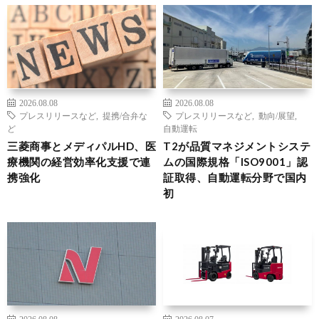
2026.08.08
2026.08.08
プレスリリースなど
,
提携/合弁な
プレスリリースなど
,
動向/展望
,
ど
自動運転
三菱商事とメディパルHD、医
T2が品質マネジメントシステ
療機関の経営効率化支援で連
ムの国際規格「ISO9001」認
携強化
証取得、自動運転分野で国内
初