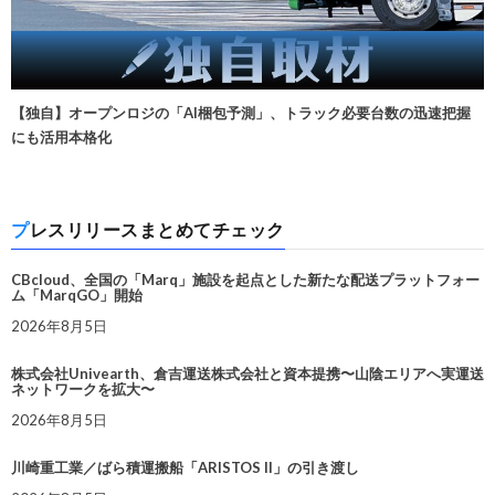
【独自】オープンロジの「AI梱包予測」、トラック必要台数の迅速把握
にも活用本格化
プレスリリースまとめてチェック
CBcloud、全国の「Marq」施設を起点とした新たな配送プラットフォー
ム「MarqGO」開始
2026年8月5日
株式会社Univearth、倉吉運送株式会社と資本提携〜山陰エリアへ実運送
ネットワークを拡大〜
2026年8月5日
川崎重工業／ばら積運搬船「ARISTOS II」の引き渡し