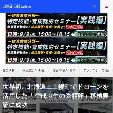
独自取材
物流施設/不動産
災害/事故/不祥事
テクノロジー/製品
世界初、北海道上士幌町でドローンを
活用した「空飛ぶ牛の受精卵」移植実
証に成功