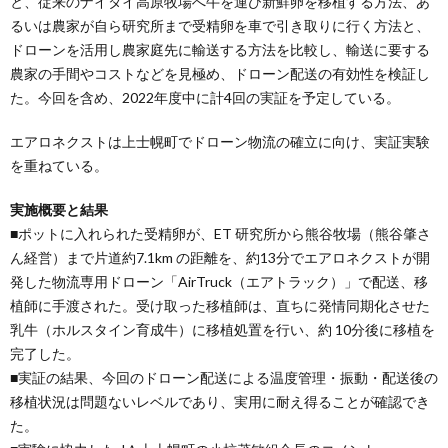
と、従来のナイタイ高原牧場へ牛を運び新鮮卵を移植する方法、あ
るいは農家が自ら研究所まで受精卵を車で引き取りに行く方法と、
ドローンを活用し農家庭先に輸送する方法を比較し、輸送に要する
農家の手間やコストなどを見極め、ドローン配送の有効性を検証し
た。今回を含め、2022年度中に計4回の実証を予定している。
エアロネクストは上士幌町でドローン物流の確立に向け、実証実験
を重ねている。
実施概要と結果
■ポットに入れられた受精卵が、ET 研究所から熊谷牧場（熊谷肇さ
ん経営）まで片道約7.1km の距離を、約13分でエアロネクストが開
発した物流専用ドローン「AirTruck（エアトラック）」で配送、移
植師に手渡された。受け取った移植師は、直ちに発情同期化させた
乳牛（ホルスタイン育成牛）に移植処置を行い、約 10分後に移植を
完了した。
■実証の結果、今回のドローン配送による温度管理・振動・配送後の
移植状況は問題ないレベルであり、実用に耐え得ることが確認でき
た。