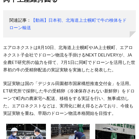
関連記事：
【動画】日本初、北海道上士幌町で牛の検体をド
ローン輸送
エアロネクストは8月10日、北海道上士幌町やJA上士幌町、エアロ
ネクスト子会社でドローン物流を手掛けるNEXT DELIVERYが、JA
全農ET研究所の協力を得て、7月1日に同町でドローンを活用した世
界初の牛の受精卵配送の実証実験を実施したと発表した。
実証実験は国の「デジタル田園都市国家構想推進交付金」を活用。
ET研究所で採卵した牛の受精卵（冷凍保存されない新鮮卵）をドロ
ーンで町内の農家宅へ配送、移植をする実証を行い、無事成功し
た。エアロネクストなどは、実用化に耐え得るとみており、今後も
実証実験を重ね、早期のドローン物流本格開始を目指す。