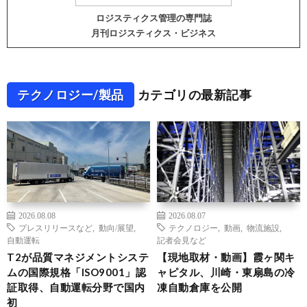
ロジスティクス管理の専門誌
月刊ロジスティクス・ビジネス
テクノロジー/製品
カテゴリの最新記事
2026.08.08
2026.08.07
プレスリリースなど
,
動向/展望
,
テクノロジー
,
動画
,
物流施設
,
自動運転
記者会見など
T2が品質マネジメントシステ
【現地取材・動画】霞ヶ関キ
ムの国際規格「ISO9001」認
ャピタル、川崎・東扇島の冷
証取得、自動運転分野で国内
凍自動倉庫を公開
初