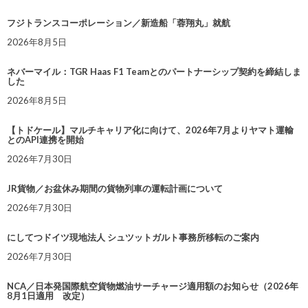
フジトランスコーポレーション／新造船「蓉翔丸」就航
2026年8月5日
ネバーマイル：TGR Haas F1 Teamとのパートナーシップ契約を締結しま
した
2026年8月5日
【トドケール】マルチキャリア化に向けて、2026年7月よりヤマト運輸
とのAPI連携を開始
2026年7月30日
JR貨物／お盆休み期間の貨物列車の運転計画について
2026年7月30日
にしてつドイツ現地法人 シュツットガルト事務所移転のご案内
2026年7月30日
NCA／日本発国際航空貨物燃油サーチャージ適用額のお知らせ（2026年
8月1日適用 改定）