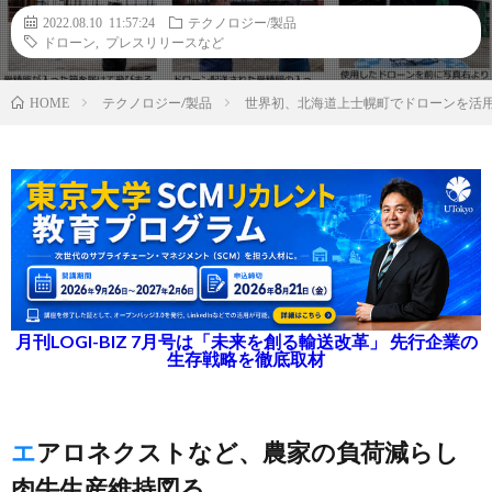
2022.08.10 11:57:24
テクノロジー/製品
ドローン
,
プレスリリースなど
テクノロジー/製品
世界初、北海道上士幌町でドローンを活
HOME
月刊LOGI-BIZ 7月号は「未来を創る輸送改革」 先行企業の
生存戦略を徹底取材
エアロネクストなど、農家の負荷減らし
肉牛生産維持図る