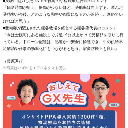
■実験に協力した JＡ上士幌町の小椋茂敏組合長のコメント
「輸送時間が短く、振動が少ないほど、受胎率は向上する。運んだ
受精卵が今後、どのような和牛や肉質になるのか追跡し、進めてい
ければと思う」
■受精卵が配送された熊谷牧場を経営する熊谷肇代表のコメント
「今は士幌町にある施設まで片道15分以上かけて受精卵を取りに行
っている。ドローン配送は、迅速かつ安全に輸送でき、牛の供給不
足解消や仕事の効率化にもつながると思う。家畜防疫上も良い」
（藤原秀行）
※写真はいずれもエアロネクスト提供