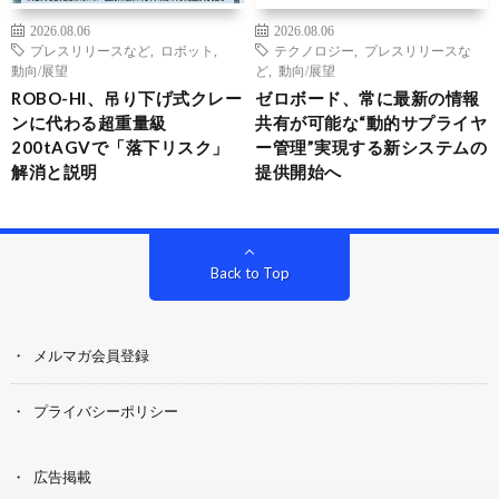
2026.08.06
2026.08.06
プレスリリースなど
,
ロボット
,
テクノロジー
,
プレスリリースな
動向/展望
ど
,
動向/展望
ROBO-HI、吊り下げ式クレー
ゼロボード、常に最新の情報
ンに代わる超重量級
共有が可能な“動的サプライヤ
200tAGVで「落下リスク」
ー管理”実現する新システムの
解消と説明
提供開始へ
Back to Top
メルマガ会員登録
プライバシーポリシー
広告掲載