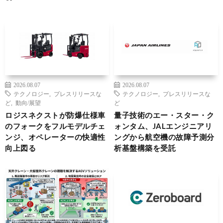
2026.08.07
2026.08.07
テクノロジー
,
プレスリリースな
テクノロジー
,
プレスリリースな
ど
,
動向/展望
ど
ロジスネクストが防爆仕様車
量子技術のエー・スター・ク
のフォークをフルモデルチェ
ォンタム、JALエンジニアリ
ンジ、オペレーターの快適性
ングから航空機の故障予測分
向上図る
析基盤構築を受託