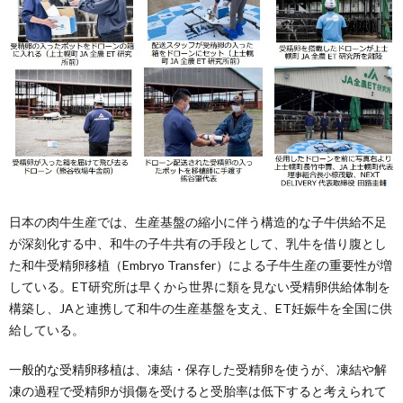
日本の肉牛生産では、生産基盤の縮小に伴う構造的な子牛供給不足
が深刻化する中、和牛の子牛共有の手段として、乳牛を借り腹とし
た和牛受精卵移植（Embryo Transfer）による子牛生産の重要性が増
している。ET研究所は早くから世界に類を見ない受精卵供給体制を
構築し、JAと連携して和牛の生産基盤を支え、ET妊娠牛を全国に供
給している。
一般的な受精卵移植は、凍結・保存した受精卵を使うが、凍結や解
凍の過程で受精卵が損傷を受けると受胎率は低下すると考えられて