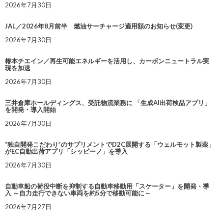
2026年7月30日
JAL／2026年8月前半 燃油サーチャージ適用額のお知らせ(変更)
2026年7月30日
椿本チエイン／再生可能エネルギーを活用し、カーボンニュートラル実
現を加速
2026年7月30日
三井倉庫ホールディングス、受託物流業務に 「生成AI出荷検品アプリ」
を開発・導入開始
2026年7月30日
“独自開発こだわり”のサプリメントでD2C展開する「ウェルモット製薬」
がEC自動出荷アプリ「シッピーノ」を導入
2026年7月30日
自動車船の荷役中断を抑制する自動車移動用「スケーター」を開発・導
入 ～自力走行できない車両を約5分で移動可能に～
2026年7月27日