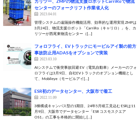
カリツー、ZMPの物流支援ロボットCarriRoで物流
センターのフォークリフト作業省人化
2023.04.01
管理システムの遠隔操作機能活用、効率的な運用実現 ZMPは
3月24日、物流支援ロボット「CarriRo（キャリロ）」を、カ
リツーが西尾東物流センター（[…]
フォロフライ、EVトラックにモービルアイ製の前方
事故防止用ADASをオプションで実装
2023.03.10
AIシステムで衝突事故回避 EV（電気自動車）メーカーのフォ
ロフライは3月9日、自社EVトラックのオプション機能とし
て、Mobileye（モービルアイ[…]
ESR初のデータセンター、大阪市で着工
2022.11.09
3棟構成キャンバス型の1期目、24年5月竣工見込む ESRは11
月9日、大阪市でデータセンター「ESR コスモスクエア
OS1」の工事を本格的に開始し[…]