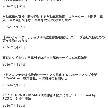
2026年7月30日
自動車船の荷役中断を抑制する自動車移動用「スケーター」を開発・導
入 ～自力走行できない車両を約5分で移動可能に～
2026年7月27日
【㈱ハナインターナショナル×星清重機運輸㈱】グループ会社で販売力の
更なる強化ねらう
2026年7月27日
東京ミッドタウン八重洲でロボット配送サービスを本格始動
2026年7月27日
上組／コンテナ物流最適化サービスを提供する スタートアップ企業
「OneStream株式会社」への出資のお知らせ
2026年7月21日
ZOZO、BONJOUR SAGANの自社EC拡大に向け「Fulfillment by
ZOZO」を提供開始
2026年7月21日