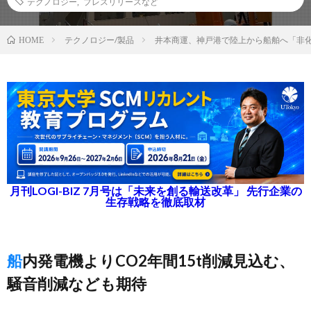
テクノロジー
,
プレスリリースなど
テクノロジー/製品
井本商運、神戸港で陸上から船舶へ「非
HOME
月刊LOGI-BIZ 7月号は「未来を創る輸送改革」 先行企業の
生存戦略を徹底取材
船内発電機よりCO2年間15t削減見込む、
騒音削減なども期待