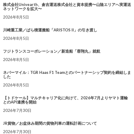
株式会社Univearth、倉吉運送株式会社と資本提携〜山陰エリアへ実運送
ネットワークを拡大〜
2026年8月5日
川崎重工業／ばら積運搬船「ARISTOS II」の引き渡し
2026年8月5日
フジトランスコーポレーション／新造船「蓉翔丸」就航
2026年8月5日
ネバーマイル：TGR Haas F1 Teamとのパートナーシップ契約を締結しま
した
2026年8月5日
【トドケール】マルチキャリア化に向けて、2026年7月よりヤマト運輸
とのAPI連携を開始
2026年7月30日
JR貨物／お盆休み期間の貨物列車の運転計画について
2026年7月30日