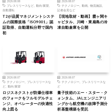
2026.08.08
2026.08.07
プレスリリースなど
,
動向/展望
,
テクノロジー
,
動画
,
物流施設
,
自動運転
記者会見など
T2が品質マネジメントシステ
【現地取材・動画】霞ヶ関キ
ムの国際規格「ISO9001」認
ャピタル、川崎・東扇島の冷
証取得、自動運転分野で国内
凍自動倉庫を公開
初
2026.08.07
2026.08.07
テクノロジー
,
プレスリリースな
テクノロジー
,
プレスリリースな
ど
,
動向/展望
ど
ロジスネクストが防爆仕様車
量子技術のエー・スター・ク
のフォークをフルモデルチェ
ォンタム、JALエンジニアリ
ンジ、オペレーターの快適性
ングから航空機の故障予測分
向上図る
析基盤構築を受託