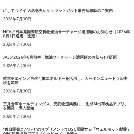
にしてつドイツ現地法人 シュツットガルト事務所移転のご案内
2026年7月30日
NCA／日本発国際航空貨物燃油サーチャージ適用額のお知らせ（2026年
8月1日適用 改定）
2026年7月30日
JAL／2026年8月前半 燃油サーチャージ適用額のお知らせ(変更)
2026年7月30日
椿本チエイン／再生可能エネルギーを活用し、カーボンニュートラル実
現を加速
2026年7月30日
三井倉庫ホールディングス、受託物流業務に 「生成AI出荷検品アプリ」
を開発・導入開始
2026年7月30日
“独自開発こだわり”のサプリメントでD2C展開する「ウェルモット製薬」
がEC自動出荷アプリ「シッピーノ」を導入