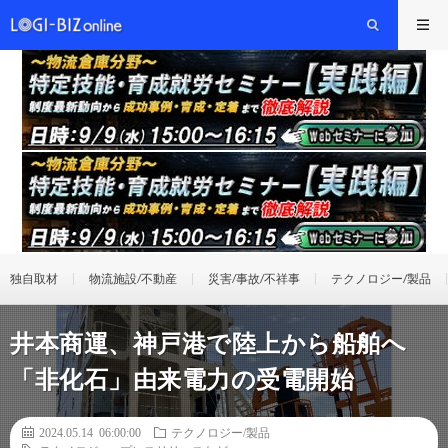
独自取材
物流施設/不動産
災害/事故/不祥事
テクノロジー/製品
井本商運、神戸港で陸上から船舶へ
「非化石」由来電力の受電開始
2024.05.14 06:00:00
テクノロジー/製品