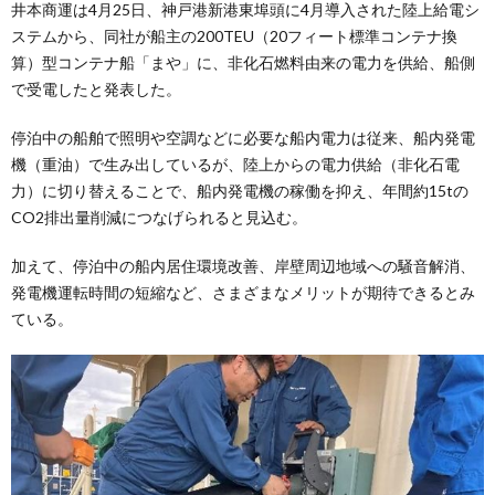
井本商運は4月25日、神戸港新港東埠頭に4月導入された陸上給電シ
ステムから、同社が船主の200TEU（20フィート標準コンテナ換
算）型コンテナ船「まや」に、非化石燃料由来の電力を供給、船側
で受電したと発表した。
停泊中の船舶で照明や空調などに必要な船内電力は従来、船内発電
機（重油）で生み出しているが、陸上からの電力供給（非化石電
力）に切り替えることで、船内発電機の稼働を抑え、年間約15tの
CO2排出量削減につなげられると見込む。
加えて、停泊中の船内居住環境改善、岸壁周辺地域への騒音解消、
発電機運転時間の短縮など、さまざまなメリットが期待できるとみ
ている。