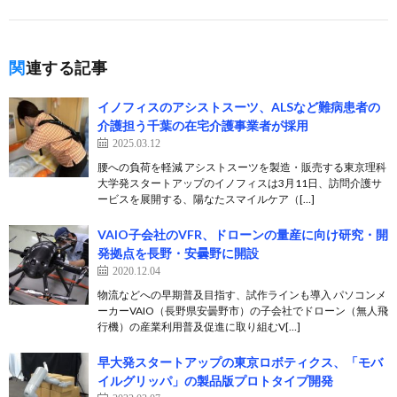
関連する記事
イノフィスのアシストスーツ、ALSなど難病患者の
介護担う千葉の在宅介護事業者が採用
2025.03.12
腰への負荷を軽減 アシストスーツを製造・販売する東京理科
大学発スタートアップのイノフィスは3月11日、訪問介護サ
ービスを展開する、陽なたスマイルケア（[…]
VAIO子会社のVFR、ドローンの量産に向け研究・開
発拠点を長野・安曇野に開設
2020.12.04
物流などへの早期普及目指す、試作ラインも導入 パソコンメ
ーカーVAIO（長野県安曇野市）の子会社でドローン（無人飛
行機）の産業利用普及促進に取り組むV[…]
早大発スタートアップの東京ロボティクス、「モバ
イルグリッパ」の製品版プロトタイプ開発