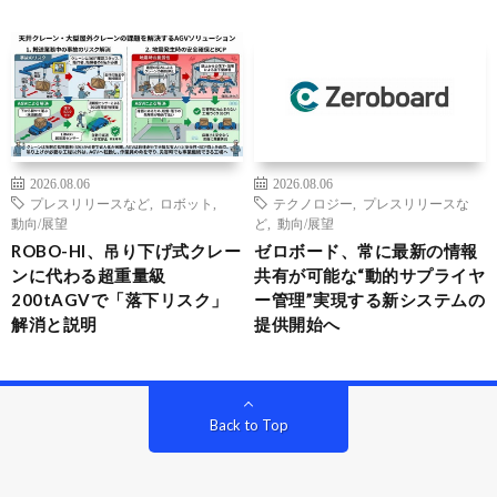
2026.08.06
2026.08.06
プレスリリースなど
,
ロボット
,
テクノロジー
,
プレスリリースな
動向/展望
ど
,
動向/展望
ROBO-HI、吊り下げ式クレー
ゼロボード、常に最新の情報
ンに代わる超重量級
共有が可能な“動的サプライヤ
200tAGVで「落下リスク」
ー管理”実現する新システムの
解消と説明
提供開始へ
Back to Top