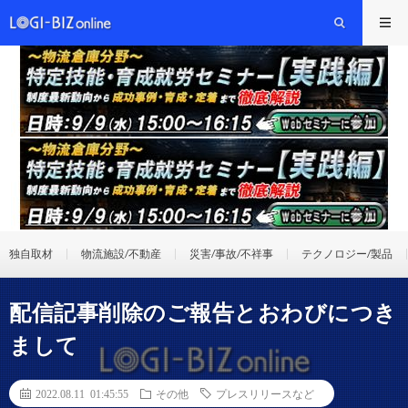
独自取材
物流施設/不動産
災害/事故/不祥事
テクノロジー/製品
配信記事削除のご報告とおわびにつき
まして
2022.08.11 01:45:55
その他
プレスリリースなど