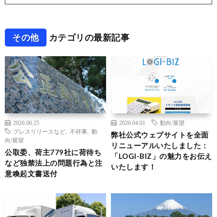
その他
カテゴリの最新記事
2026.06.25
2026.04.01
動向/展望
プレスリリースなど
,
不祥事
,
動
弊社公式ウェブサイトを全面
向/展望
リニューアルいたしました：
公取委、荷主779社に荷待ち
「LOGI-BIZ」の魅力をお伝え
など独禁法上の問題行為と注
いたします！
意喚起文書送付