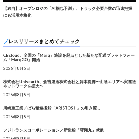
【独自】オープンロジの「AI梱包予測」、トラック必要台数の迅速把握
にも活用本格化
プレスリリースまとめてチェック
CBcloud、全国の「Marq」施設を起点とした新たな配送プラットフォー
ム「MarqGO」開始
2026年8月5日
株式会社Univearth、倉吉運送株式会社と資本提携〜山陰エリアへ実運送
ネットワークを拡大〜
2026年8月5日
川崎重工業／ばら積運搬船「ARISTOS II」の引き渡し
2026年8月5日
フジトランスコーポレーション／新造船「蓉翔丸」就航
2026年8月5日