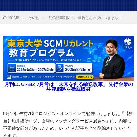
その他
配信記事削除のご報告とおわびにつきまして
HOME
月刊LOGI-BIZ 7月号は「未来を創る輸送改革」 先行企業の
生存戦略を徹底取材
8月10日午前7時にロジビズ・オンラインで配信いたしました「【独
自】船井総研ロジ、倉庫のマッチングサービス展開へ」は、内容に
不正確な部分があったため、いったん記事を全て削除させていただ
きます。