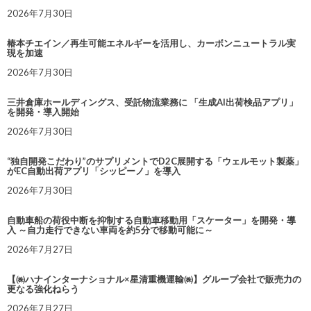
2026年7月30日
椿本チエイン／再生可能エネルギーを活用し、カーボンニュートラル実
現を加速
2026年7月30日
三井倉庫ホールディングス、受託物流業務に 「生成AI出荷検品アプリ」
を開発・導入開始
2026年7月30日
“独自開発こだわり”のサプリメントでD2C展開する「ウェルモット製薬」
がEC自動出荷アプリ「シッピーノ」を導入
2026年7月30日
自動車船の荷役中断を抑制する自動車移動用「スケーター」を開発・導
入 ～自力走行できない車両を約5分で移動可能に～
2026年7月27日
【㈱ハナインターナショナル×星清重機運輸㈱】グループ会社で販売力の
更なる強化ねらう
2026年7月27日