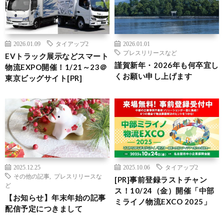
2026.01.09
タイアップ2
2026.01.01
プレスリリースなど
EVトラック展示などスマート
謹賀新年・2026年も何卒宜し
物流EXPO開催！1/21～23＠
くお願い申し上げます
東京ビッグサイト[PR]
2025.12.25
2025.10.06
タイアップ2
その他の記事
,
プレスリリースな
[PR]事前登録ラストチャン
ど
ス！10/24（金）開催「中部
【お知らせ】年末年始の記事
ミライノ物流EXCO 2025」
配信予定につきまして