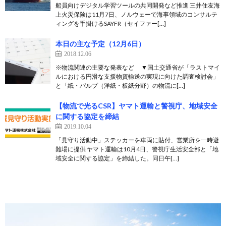
船員向けデジタル学習ツールの共同開発など推進 三井住友海
上火災保険は11月7日、ノルウェーで海事領域のコンサルテ
ィングを手掛けるSAYFR（セイファー[…]
本日の主な予定（12月6日）
2018.12.06
※物流関連の主要な発表など ▼国土交通省が「ラストマイ
ルにおける円滑な支援物資輸送の実現に向けた調査検討会」
と「紙・パルプ（洋紙・板紙分野）の物流に[…]
【物流で光るCSR】ヤマト運輸と警視庁、地域安全
に関する協定を締結
2019.10.04
「見守り活動中」ステッカーを車両に貼付、営業所を一時避
難場に提供 ヤマト運輸は10月4日、警視庁生活安全部と「地
域安全に関する協定」を締結した。同日午[…]