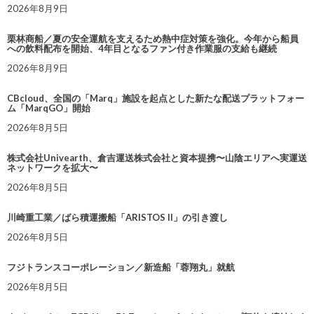
2026年8月9日
栗林商船／夏の安全運航を支えるため熱中症対策を強化。今年から船員
への飲料配布を開始、4年目となるファン付き作業服の支給も継続
2026年8月9日
CBcloud、全国の「Marq」施設を起点とした新たな配送プラットフォー
ム「MarqGO」開始
2026年8月5日
株式会社Univearth、倉吉運送株式会社と資本提携〜山陰エリアへ実運送
ネットワークを拡大〜
2026年8月5日
川崎重工業／ばら積運搬船「ARISTOS II」の引き渡し
2026年8月5日
フジトランスコーポレーション／新造船「蓉翔丸」就航
2026年8月5日