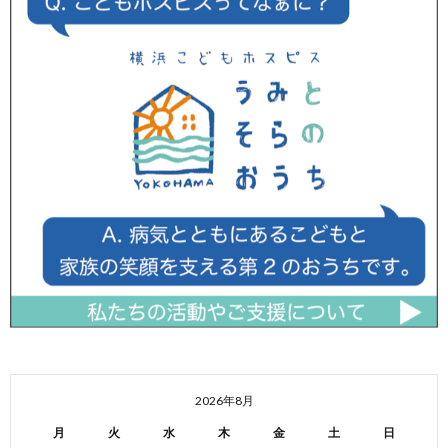
2026年8月
月
火
水
木
金
土
日