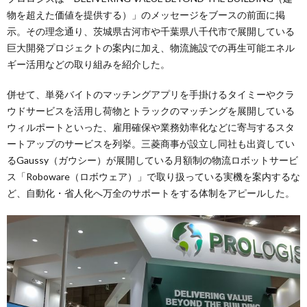
物を超えた価値を提供する）」のメッセージをブースの前面に掲
示。その理念通り、茨城県古河市や千葉県八千代市で展開している
巨大開発プロジェクトの案内に加え、物流施設での再生可能エネル
ギー活用などの取り組みを紹介した。
併せて、単発バイトのマッチングアプリを手掛けるタイミーやクラ
ウドサービスを活用し荷物とトラックのマッチングを展開している
ウィルポートといった、雇用確保や業務効率化などに寄与するスタ
ートアップのサービスを列挙。三菱商事が設立し同社も出資してい
るGaussy（ガウシー）が展開している月額制の物流ロボットサービ
ス「Roboware（ロボウェア）」で取り扱っている実機を案内するな
ど、自動化・省人化へ万全のサポートをする体制をアピールした。