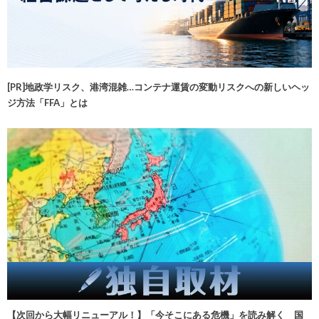
[PR]地政学リスク、港湾混雑…コンテナ運賃の変動リスクへの新しいヘッ
ジ方法「FFA」とは
【次回から大幅リニューアル！】「今そこにある危機」を読み解く 国