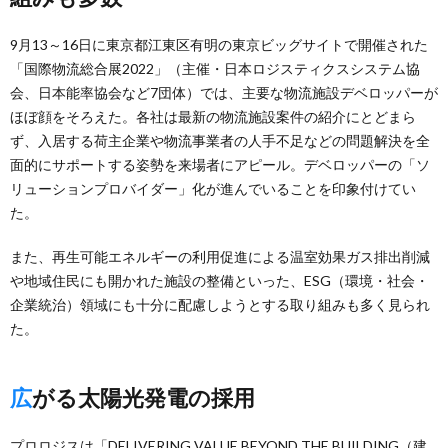
9月13～16日に東京都江東区有明の東京ビッグサイトで開催された
「国際物流総合展2022」（主催・日本ロジスティクスシステム協
会、日本能率協会など7団体）では、主要な物流施設デベロッパーが
ほぼ顔をそろえた。各社は最新の物流施設案件の紹介にとどまら
ず、入居する荷主企業や物流事業者の人手不足などの問題解決を全
面的にサポートする姿勢を来場者にアピール。デベロッパーの「ソ
リューションプロバイダー」化が進んでいることを印象付けてい
た。
また、再生可能エネルギーの利用促進による温室効果ガス排出削減
や地域住民にも開かれた施設の整備といった、ESG（環境・社会・
企業統治）領域にも十分に配慮しようとする取り組みも多く見られ
た。
広がる太陽光発電の採用
プロロジスは「DELIVERING VALUE BEYOND THE BUILDING（建