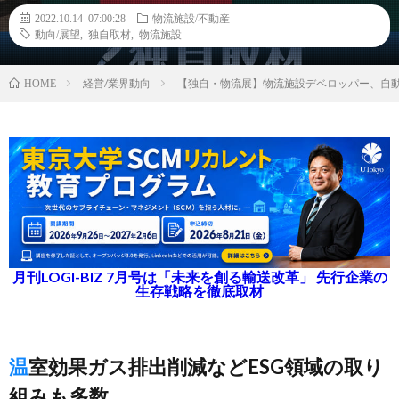
2022.10.14 07:00:28
物流施設/不動産
動向/展望
,
独自取材
,
物流施設
経営/業界動向
【独自・物流展】物流施設デベロッパー、自
HOME
月刊LOGI-BIZ 7月号は「未来を創る輸送改革」 先行企業の
生存戦略を徹底取材
温室効果ガス排出削減などESG領域の取り
組みも多数