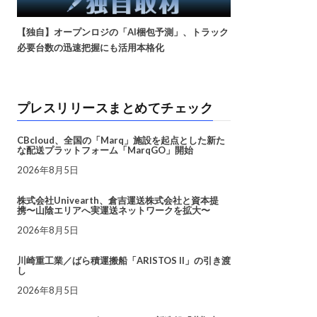
【独自】オープンロジの「AI梱包予測」、トラック
必要台数の迅速把握にも活用本格化
プレスリリースまとめてチェック
CBcloud、全国の「Marq」施設を起点とした新た
な配送プラットフォーム「MarqGO」開始
2026年8月5日
株式会社Univearth、倉吉運送株式会社と資本提
携〜山陰エリアへ実運送ネットワークを拡大〜
2026年8月5日
川崎重工業／ばら積運搬船「ARISTOS II」の引き渡
し
2026年8月5日