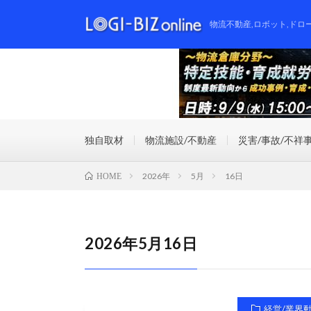
物流不動産,ロボット,ドロ
独自取材
物流施設/不動産
災害/事故/不祥
2026年
5月
16日
HOME
2026年5月16日
経営/業界