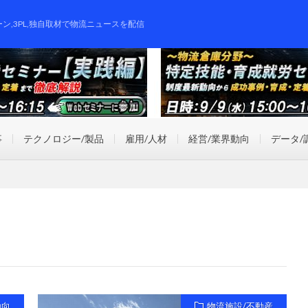
ーン,3PL,独自取材で物流ニュースを配信
事
テクノロジー/製品
雇用/人材
経営/業界動向
データ/
動向
物流施設/不動産