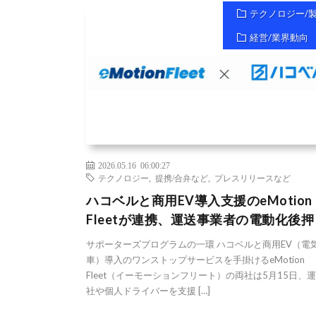
テクノロジー/
経営/業界動向
2026.05.16 06:00:27
テクノロジー
,
提携/合弁など
,
プレスリリースなど
ハコベルと商用EV導入支援のeMotion
Fleetが連携、運送事業者の電動化後押
サポーターズプログラムの一環 ハコベルと商用EV（電
車）導入のワンストップサービスを手掛けるeMotion
Fleet（イーモーションフリート）の両社は5月15日、
社や個人ドライバーを支援 […]