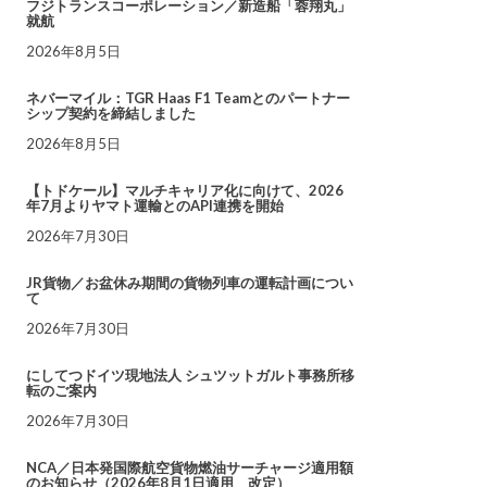
フジトランスコーポレーション／新造船「蓉翔丸」
就航
2026年8月5日
ネバーマイル：TGR Haas F1 Teamとのパートナー
シップ契約を締結しました
2026年8月5日
【トドケール】マルチキャリア化に向けて、2026
年7月よりヤマト運輸とのAPI連携を開始
2026年7月30日
JR貨物／お盆休み期間の貨物列車の運転計画につい
て
2026年7月30日
にしてつドイツ現地法人 シュツットガルト事務所移
転のご案内
2026年7月30日
NCA／日本発国際航空貨物燃油サーチャージ適用額
のお知らせ（2026年8月1日適用 改定）