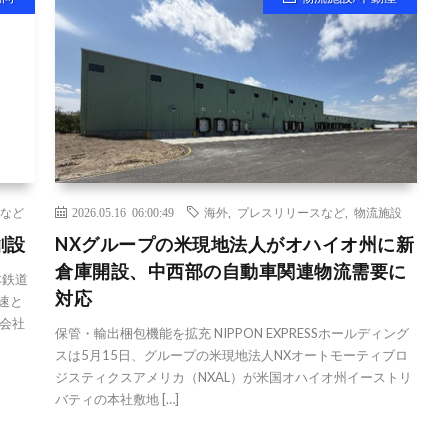
など
2026.05.16 06:00:49
海外
,
プレスリリースなど
,
物流施設
創設
NXグループの米現地法人がオハイオ州に新
倉庫開設、中西部の自動車関連物流需要に
本鉄道
対応
速と
会社
保管・輸出梱包機能を拡充 NIPPON EXPRESSホールディング
スは5月15日、グループの米現地法人NXオートモーティブロ
ジスティクスアメリカ（NXAL）が米国オハイオ州イーストリ
バティの本社敷地 […]