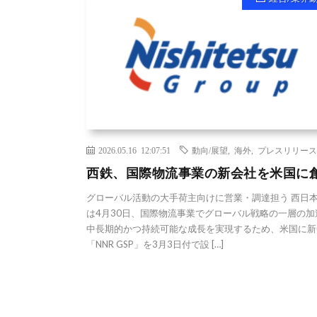
2026.05.16 12:07:51
動向/展望
,
海外
,
プレスリリース
西鉄、国際物流事業の新会社を米国に
グローバル活動の大手荷主向けに営業・調達担う 西日
は4月30日、国際物流事業でグローバル戦略の一層の加
中長期的かつ持続可能な成長を実現するため、米国に新
「NNR GSP」を3月3日付で設 […]