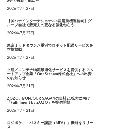
5分で移動可能に～
2026年7月27日
【㈱ハナインターナショナル×星清重機運輸㈱】グ
ループ会社で販売力の更なる強化ねらう
2026年7月27日
東京ミッドタウン八重洲でロボット配送サービスを
本格始動
2026年7月27日
上組／コンテナ物流最適化サービスを提供する スタ
ートアップ企業「OneStream株式会社」への出資
のお知らせ
2026年7月21日
ZOZO、BONJOUR SAGANの自社EC拡大に向け
「Fulfillment by ZOZO」を提供開始
2026年7月21日
ロジポケ、「パスキー認証（MFA）」機能をリリー
ス