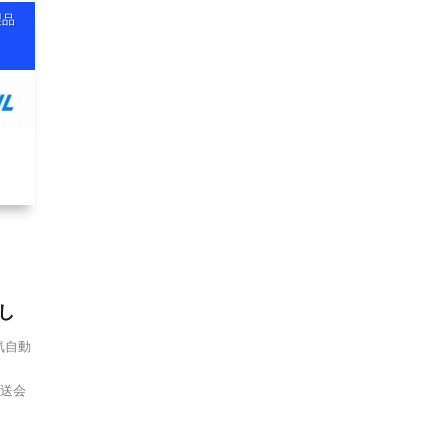
製品
し
気自動
運送会