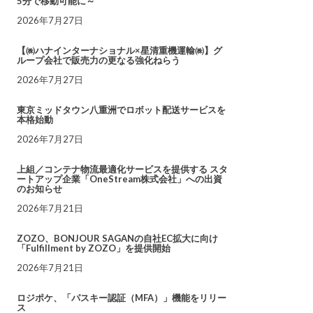
5分で移動可能に～
2026年7月27日
【㈱ハナインターナショナル×星清重機運輸㈱】グ
ループ会社で販売力の更なる強化ねらう
2026年7月27日
東京ミッドタウン八重洲でロボット配送サービスを
本格始動
2026年7月27日
上組／コンテナ物流最適化サービスを提供する スタ
ートアップ企業「OneStream株式会社」への出資
のお知らせ
2026年7月21日
ZOZO、BONJOUR SAGANの自社EC拡大に向け
「Fulfillment by ZOZO」を提供開始
2026年7月21日
ロジポケ、「パスキー認証（MFA）」機能をリリー
ス