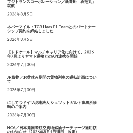
フジトランスコーポレーション／新造船「蓉翔丸」
就航
2026年8月5日
ネバーマイル：TGR Haas F1 Teamとのパートナー
シップ契約を締結しました
2026年8月5日
【トドケール】マルチキャリア化に向けて、2026
年7月よりヤマト運輸とのAPI連携を開始
2026年7月30日
JR貨物／お盆休み期間の貨物列車の運転計画につい
て
2026年7月30日
にしてつドイツ現地法人 シュツットガルト事務所移
転のご案内
2026年7月30日
NCA／日本発国際航空貨物燃油サーチャージ適用額
のお知らせ（2026年8月1日適用 改定）