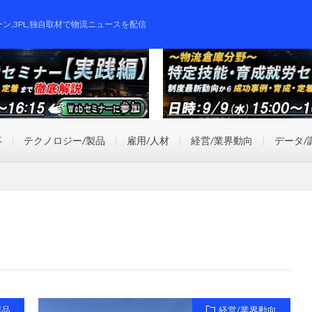
ーン,3PL,独自取材で物流ニュースを配信
事
テクノロジー/製品
雇用/人材
経営/業界動向
データ/
製品
経営/業界動向