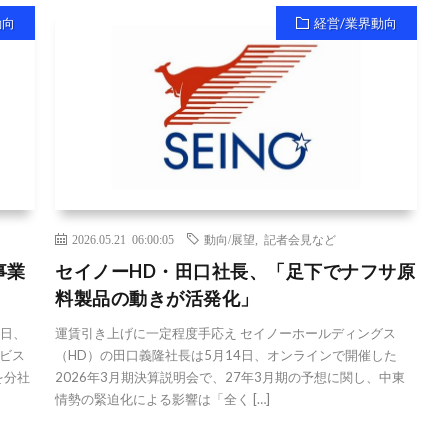
動向
経営/業界動向
2026.05.21 06:00:05
動向/展望
,
記者会見など
事業
セイノーHD・田口社長、「足下でナフサ原
料製品の動きが活発化」
0日、
運賃引き上げに一定程度手応え セイノーホールディングス
ビス
（HD）の田口義隆社長は5月14日、オンラインで開催した
を分社
2026年3月期決算説明会で、27年3月期の予想に関し、中東
情勢の緊迫化による影響は「全く […]