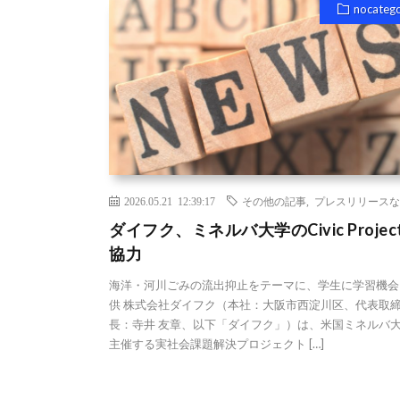
nocateg
2026.05.21 12:39:17
その他の記事
,
プレスリリースな
ダイフク、ミネルバ大学のCivic Projec
協力
海洋・河川ごみの流出抑止をテーマに、学生に学習機会
供 株式会社ダイフク（本社：大阪市西淀川区、代表取
長：寺井 友章、以下「ダイフク」）は、米国ミネルバ
主催する実社会課題解決プロジェクト […]