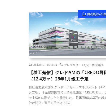
物流施設/不
2026.05.21 06:00:24
プレスリリースなど
,
物流施設
【着工短信】クレドAMの「CREDO野
（12.4万㎡）28年1月竣工予定
自社過去最大規模 クレド・アセットマネジメント（AM
月20日、千葉県野田市で大型物流施設「CREDO野田」
を本格的に開始したと発表した。 延床面積は12万㎡超
社が開発・運用を手掛ける […]