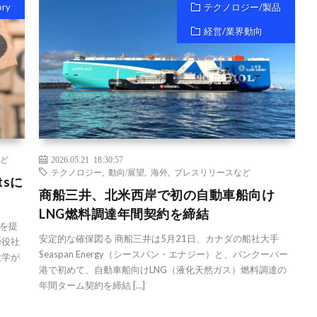
ory
テクノロジー/製品
経営/業界動向
ど
2026.05.21 18:30:57
テクノロジー
,
動向/展望
,
海外
,
プレスリリースなど
tsに
商船三井、北米西岸で初の自動車船向け
LNG燃料調達年間契約を締結
を提
安定的な確保図る 商船三井は5月21日、カナダの船社大手
締役社
Seaspan Energy（シースパン・エナジー）と、バンクーバー
大学が
港で初めて、自動車船向けLNG（液化天然ガス）燃料調達の
年間ターム契約を締結 […]