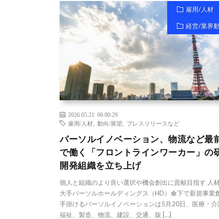
雇用/人材
経営/業界
2026.05.21 06:00:29
雇用/人材
,
動向/展望
,
プレスリリースなど
パーソルイノベーション、物流など最
で働く「フロントラインワーカー」の
開発組織を立ち上げ
個人と組織のより良い選択や機会創出に貢献目指す 人
大手パーソルホールディングス（HD）傘下で新規事業
手掛けるパーソルイノベーションは5月20日、医療・介
福祉、製造、物流、建設、交通、販 […]