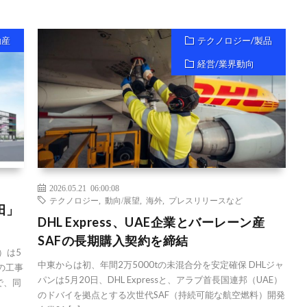
動産
テクノロジー/製品
経営/業界動向
2026.05.21 06:00:08
テクノロジー
,
動向/展望
,
海外
,
プレスリリースなど
田」
DHL Express、UAE企業とバーレーン産
SAFの長期購入契約を締結
）は5
中東からは初、年間2万5000tの未混合分を安定確保 DHLジャ
の工事
パンは5月20日、DHL Expressと、アラブ首長国連邦（UAE）
で、同
のドバイを拠点とする次世代SAF（持続可能な航空燃料）開発