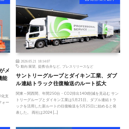
2026.05.21 18:14:07
動向/展望
,
提携/合弁など
,
プレスリリースなど
Iがメ
サントリーグループとダイキン工業、ダブ
機能
ル連結トラック往復輸送のルート拡大
関東～関西間、年間250台・CO2排出140t削減を見込む サン
率化支
トリーグループとダイキン工業は5月21日、ダブル連結トラ
トフォー
ックを活用した新ルートの往復輸送を5月25日に始めると発
表した。 両社は2024 […]