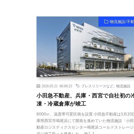
物流施設/不
2026.05.21 06:00:25
プレスリリースなど
,
物流施設
小田急不動産、兵庫・西宮で自社初の
凍・冷蔵倉庫が竣工
8000㎡、温度帯可変区画を設置 小田急不動産は5月20
庫県西宮市鳴尾浜にて開発を進めていた物流施設「小田
動産ロジスティクスセンター鳴尾浜コールドストレージ
月に竣工氏っと発表した。 地 […]