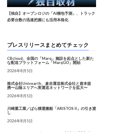
【独自】オープンロジの「AI梱包予測」、トラック
必要台数の迅速把握にも活用本格化
プレスリリースまとめてチェック
CBcloud、全国の「Marq」施設を起点とした新た
な配送プラットフォーム「MarqGO」開始
2026年8月5日
株式会社Univearth、倉吉運送株式会社と資本提
携〜山陰エリアへ実運送ネットワークを拡大〜
2026年8月5日
川崎重工業／ばら積運搬船「ARISTOS II」の引き渡
し
2026年8月5日