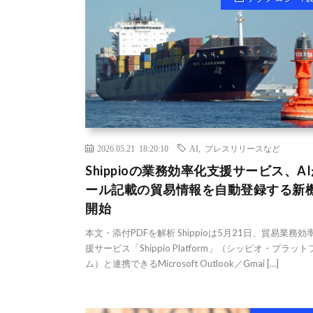
2026.05.21 18:20:10
AI
,
プレスリリースなど
Shippioの業務効率化支援サービス、A
ール記載の貿易情報を自動登録する新
開始
本文・添付PDFを解析 Shippioは5月21日、貿易業務効
援サービス「Shippio Platform」（シッピオ・プラッ
ム）と連携できるMicrosoft Outlook／Gmai […]