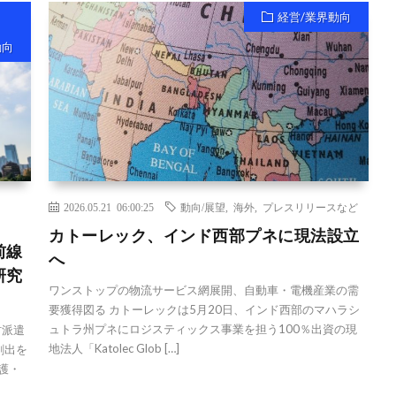
経営/業界動向
動向
2026.05.21 06:00:25
動向/展望
,
海外
,
プレスリリースなど
カトーレック、インド西部プネに現法設立
前線
へ
研究
ワンストップの物流サービス網展開、自動車・電機産業の需
要獲得図る カトーレックは5月20日、インド西部のマハラシ
ュトラ州プネにロジスティックス事業を担う100％出資の現
材派遣
地法人「Katolec Glob […]
創出を
護・