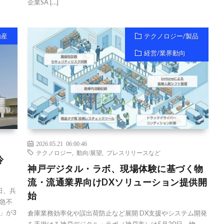
企業SA […]
動産
テクノロジー/製品
経営/業界動向
2026.05.21 06:00:46
テクノロジー
,
動向/展望
,
プレスリリースなど
冷
神戸デジタル・ラボ、現場体験に基づく物
流・流通業界向けDXソリューション提供開
日、兵
始
急不
」が3
倉庫業務効率化や誤出荷防止など展開 DX支援やシステム開発