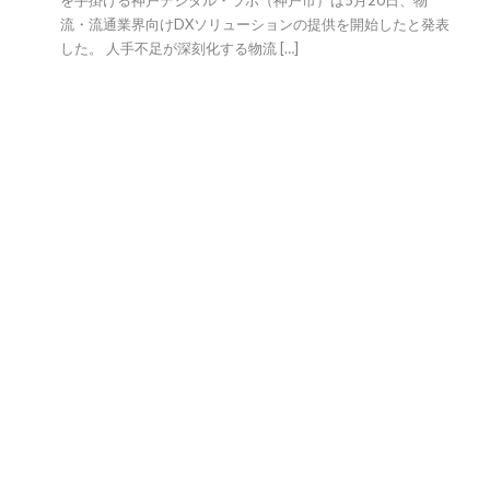
を手掛ける神戸デジタル・ラボ（神戸市）は5月20日、物
流・流通業界向けDXソリューションの提供を開始したと発表
した。 人手不足が深刻化する物流 […]