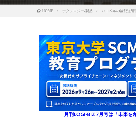
テクノロジー/製品
ハコベルの輸配送管
HOME
月刊LOGI-BIZ 7月号は「未