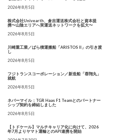
2026年8月5日
株式会社Univearth、倉吉運送株式会社と資本提
携〜山陰エリアへ実運送ネットワークを拡大〜
2026年8月5日
川崎重工業／ばら積運搬船「ARISTOS II」の引き渡
し
2026年8月5日
フジトランスコーポレーション／新造船「蓉翔丸」
就航
2026年8月5日
ネバーマイル：TGR Haas F1 Teamとのパートナー
シップ契約を締結しました
2026年8月5日
【トドケール】マルチキャリア化に向けて、2026
年7月よりヤマト運輸とのAPI連携を開始
2026年7月30日