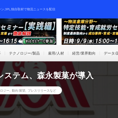
ーン,3PL,独自取材で物流ニュースを配信
事
テクノロジー/製品
雇用/人材
経営/業界動向
データ/
システム、森永製菓が導入
ロジー
,
動向/展望
,
プレスリリースなど