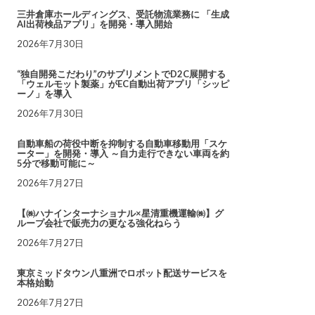
三井倉庫ホールディングス、受託物流業務に 「生成
AI出荷検品アプリ」を開発・導入開始
2026年7月30日
“独自開発こだわり”のサプリメントでD2C展開する
「ウェルモット製薬」がEC自動出荷アプリ「シッピ
ーノ」を導入
2026年7月30日
自動車船の荷役中断を抑制する自動車移動用「スケ
ーター」を開発・導入 ～自力走行できない車両を約
5分で移動可能に～
2026年7月27日
【㈱ハナインターナショナル×星清重機運輸㈱】グ
ループ会社で販売力の更なる強化ねらう
2026年7月27日
東京ミッドタウン八重洲でロボット配送サービスを
本格始動
2026年7月27日