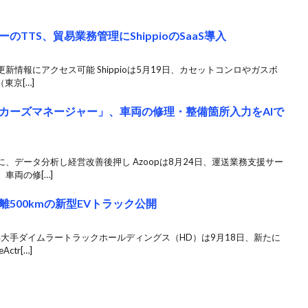
TTS、貿易業務管理にShippioのSaaS導入
情報にアクセス可能 Shippioは5月19日、カセットコンロやガスボ
東京[…]
カーズマネージャー」、車両の修理・整備箇所入力をAIで
、データ分析し経営改善後押し Azoopは8月24日、運送業務支援サー
車両の修[…]
500kmの新型EVトラック公開
車大手ダイムラートラックホールディングス（HD）は9月18日、新たに
tr[…]