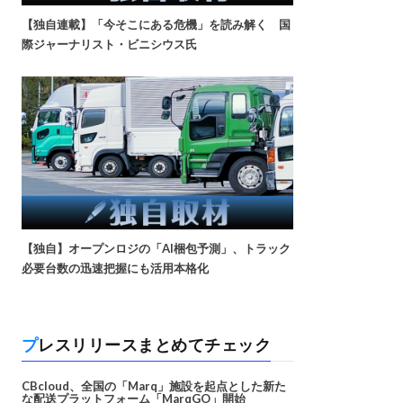
【独自連載】「今そこにある危機」を読み解く 国
際ジャーナリスト・ビニシウス氏
【独自】オープンロジの「AI梱包予測」、トラック
必要台数の迅速把握にも活用本格化
プレスリリースまとめてチェック
CBcloud、全国の「Marq」施設を起点とした新た
な配送プラットフォーム「MarqGO」開始