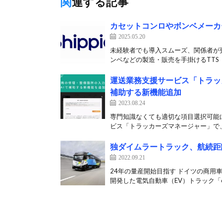
関連する記事
カセットコンロやボンベメーカーの
2025.05.20
未経験者でも導入スムーズ、関係者が更新
ンベなどの製造・販売を手掛けるTTS（
運送業務支援サービス「トラッ
補助する新機能追加
2023.08.24
専門知識なくても適切な項目選択可能に
ビス「トラッカーズマネージャー」で、
独ダイムラートラック、航続距離
2022.09.21
24年の量産開始目指す ドイツの商用
開発した電気自動車（EV）トラック「eAc