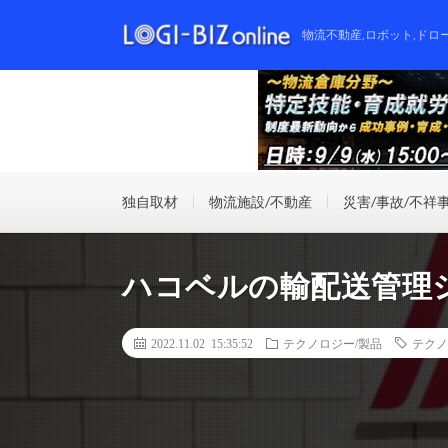
物流不動産,ロボット,ドロ
独自取材
物流施設/不動産
災害/事故/不祥
ハコベルの輸配送管理
2022.11.02 15:35:52
テクノロジー/製品
テクノ