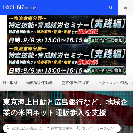
独自取材
物流施設/不動産
災害/事故/不祥事
テクノロジー/製品
東京海上日動と広島銀行など、地域企
業の米国ネット通販参入を支援
2019.02.19 06:00:11
経営/業界動向
プレスリリースなど