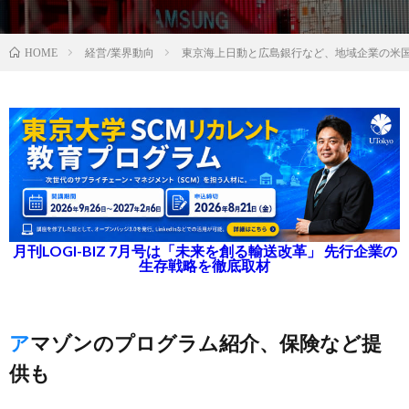
経営/業界動向
東京海上日動と広島銀行など、地域企業の米
HOME
月刊LOGI-BIZ 7月号は「未来を創る輸送改革」 先行企業の
生存戦略を徹底取材
アマゾンのプログラム紹介、保険など提
供も