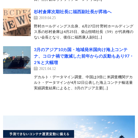
杉村倉庫次期社長に福西副社長が昇格へ
2019.04.25
野村ホールディングス出身、6月27日付 野村ホールディング
ス系の杉村倉庫は4月25日、柴山恒晴社長（59）が代表権の
ない会長となり、後任に福西康人副社[…]
3月のアジア10カ国・地域発米国向け海上コンテ
ナ、コロナ禍で激減した前年からの反動もあり97・
2％と大幅増
2021.04.12
デカルト・データマイン調査、中国は3倍に 米調査機関デカ
ルト・データマインが4月12日公表した海上コンテナ輸送量
実績調査結果によると、3月のアジア主要[…]