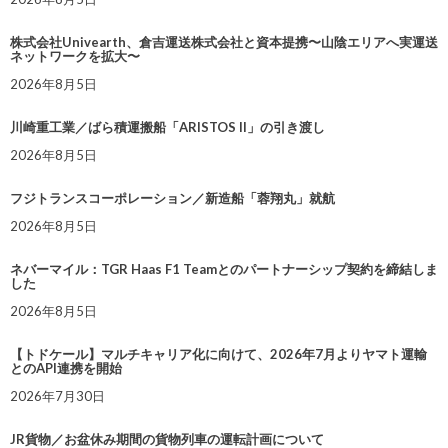
株式会社Univearth、倉吉運送株式会社と資本提携〜山陰エリアへ実運送
ネットワークを拡大〜
2026年8月5日
川崎重工業／ばら積運搬船「ARISTOS II」の引き渡し
2026年8月5日
フジトランスコーポレーション／新造船「蓉翔丸」就航
2026年8月5日
ネバーマイル：TGR Haas F1 Teamとのパートナーシップ契約を締結しま
した
2026年8月5日
【トドケール】マルチキャリア化に向けて、2026年7月よりヤマト運輸
とのAPI連携を開始
2026年7月30日
JR貨物／お盆休み期間の貨物列車の運転計画について