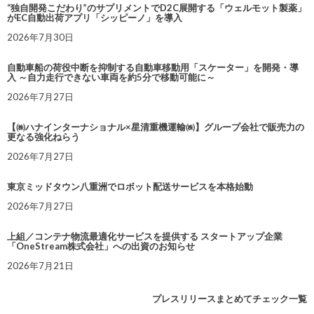
“独自開発こだわり”のサプリメントでD2C展開する「ウェルモット製薬」
がEC自動出荷アプリ「シッピーノ」を導入
2026年7月30日
自動車船の荷役中断を抑制する自動車移動用「スケーター」を開発・導
入 ～自力走行できない車両を約5分で移動可能に～
2026年7月27日
【㈱ハナインターナショナル×星清重機運輸㈱】グループ会社で販売力の
更なる強化ねらう
2026年7月27日
東京ミッドタウン八重洲でロボット配送サービスを本格始動
2026年7月27日
上組／コンテナ物流最適化サービスを提供する スタートアップ企業
「OneStream株式会社」への出資のお知らせ
2026年7月21日
プレスリリースまとめてチェック一覧