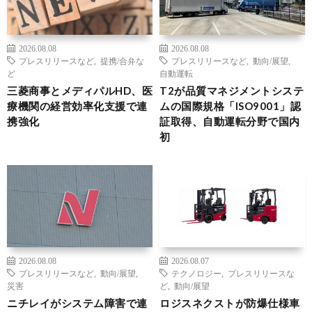
2026.08.08
2026.08.08
プレスリリースなど
,
提携/合弁な
プレスリリースなど
,
動向/展望
,
ど
自動運転
三菱商事とメディパルHD、医
T2が品質マネジメントシステ
療機関の経営効率化支援で連
ムの国際規格「ISO9001」認
携強化
証取得、自動運転分野で国内
初
2026.08.08
2026.08.07
プレスリリースなど
,
動向/展望
,
テクノロジー
,
プレスリリースな
災害
ど
,
動向/展望
ニチレイがシステム障害で連
ロジスネクストが防爆仕様車