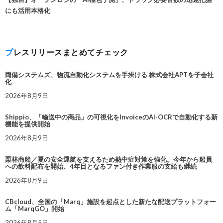
にも活用本格化
プレスリリースまとめてチェック
両備システムズ、物流自動化システムを手掛ける 株式会社APTを子会社
化
2026年8月9日
Shippio、「輸送中の商品」の可視化をInvoiceのAI-OCRで自動化する新
機能を提供開始
2026年8月9日
栗林商船／夏の安全運航を支えるため熱中症対策を強化。今年から船員
への飲料配布を開始、4年目となるファン付き作業服の支給も継続
2026年8月9日
CBcloud、全国の「Marq」施設を起点とした新たな配送プラットフォー
ム「MarqGO」開始
2026年8月5日