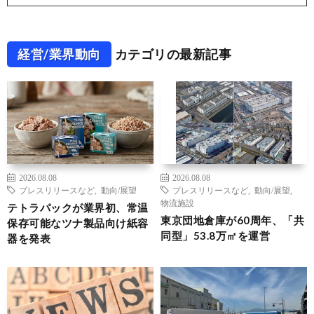
経営/業界動向
カテゴリの最新記事
2026.08.08
2026.08.08
プレスリリースなど
,
動向/展望
プレスリリースなど
,
動向/展望
,
物流施設
テトラパックが業界初、常温
東京団地倉庫が60周年、「共
保存可能なツナ製品向け紙容
同型」53.8万㎡を運営
器を発表