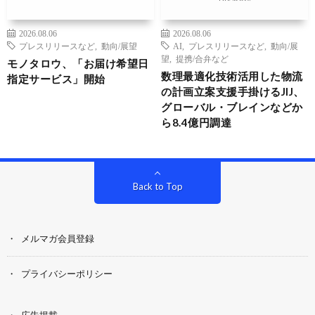
2026.08.06
2026.08.06
プレスリリースなど
,
動向/展望
AI
,
プレスリリースなど
,
動向/展
望
,
提携/合弁など
モノタロウ、「お届け希望日
数理最適化技術活用した物流
指定サービス」開始
の計画立案支援手掛けるJIJ、
グローバル・ブレインなどか
ら8.4億円調達
Back to Top
メルマガ会員登録
プライバシーポリシー
広告掲載