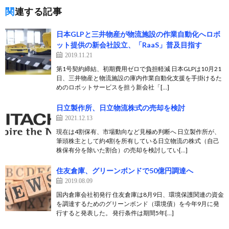
関連する記事
日本GLPと三井物産が物流施設の作業自動化へロボ
ット提供の新会社設立、「RaaS」普及目指す
2019.11.21
第1号契約締結、初期費用ゼロで負担軽減 日本GLPは10月21
日、三井物産と物流施設の庫内作業自動化支援を手掛けるた
めのロボットサービスを担う新会社「[…]
日立製作所、日立物流株式の売却を検討
2021.12.13
現在は4割保有、市場動向など見極め判断へ 日立製作所が、
筆頭株主として約4割を所有している日立物流の株式（自己
株保有分を除いた割合）の売却を検討してい[…]
住友倉庫、グリーンボンドで50億円調達へ
2019.08.09
国内倉庫会社初発行 住友倉庫は8月9日、環境保護関連の資金
を調達するためのグリーンボンド（環境債）を今年9月に発
行すると発表した。 発行条件は期間5年[…]