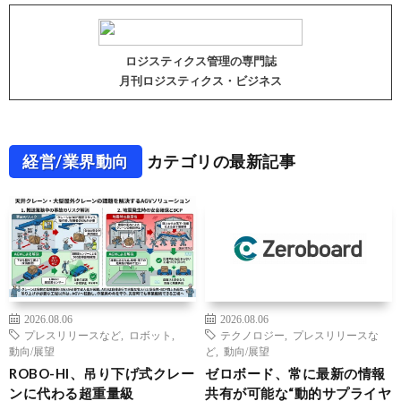
ロジスティクス管理の専門誌
月刊ロジスティクス・ビジネス
経営/業界動向
カテゴリの最新記事
2026.08.06
2026.08.06
プレスリリースなど
,
ロボット
,
テクノロジー
,
プレスリリースな
動向/展望
ど
,
動向/展望
ROBO-HI、吊り下げ式クレー
ゼロボード、常に最新の情報
ンに代わる超重量級
共有が可能な“動的サプライヤ