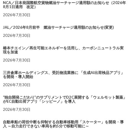
NCA／日本発国際航空貨物燃油サーチャージ適用額のお知らせ（2026年
8月1日適用 改定）
2026年7月30日
JAL／2026年8月前半 燃油サーチャージ適用額のお知らせ(変更)
2026年7月30日
椿本チエイン／再生可能エネルギーを活用し、カーボンニュートラル実
現を加速
2026年7月30日
三井倉庫ホールディングス、受託物流業務に 「生成AI出荷検品アプリ」
を開発・導入開始
2026年7月30日
“独自開発こだわり”のサプリメントでD2C展開する「ウェルモット製薬」
がEC自動出荷アプリ「シッピーノ」を導入
2026年7月30日
自動車船の荷役中断を抑制する自動車移動用「スケーター」を開発・導
入 ～自力走行できない車両を約5分で移動可能に～