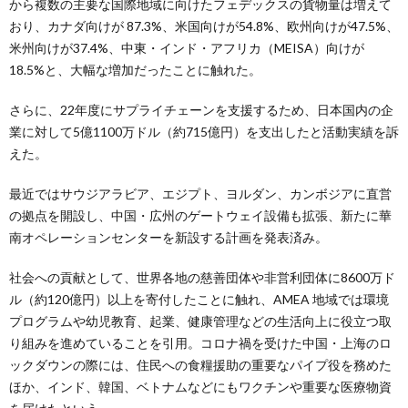
から複数の主要な国際地域に向けたフェデックスの貨物量は増えて
おり、カナダ向けが 87.3%、米国向けが54.8%、欧州向けが47.5%、
米州向けが37.4%、中東・インド・アフリカ（MEISA）向けが
18.5%と、大幅な増加だったことに触れた。
さらに、22年度にサプライチェーンを支援するため、日本国内の企
業に対して5億1100万ドル（約715億円）を支出したと活動実績を訴
えた。
最近ではサウジアラビア、エジプト、ヨルダン、カンボジアに直営
の拠点を開設し、中国・広州のゲートウェイ設備も拡張、新たに華
南オペレーションセンターを新設する計画を発表済み。
社会への貢献として、世界各地の慈善団体や非営利団体に8600万ド
ル（約120億円）以上を寄付したことに触れ、AMEA 地域では環境
プログラムや幼児教育、起業、健康管理などの生活向上に役立つ取
り組みを進めていることを引用。コロナ禍を受けた中国・上海のロ
ックダウンの際には、住民への食糧援助の重要なパイプ役を務めた
ほか、インド、韓国、ベトナムなどにもワクチンや重要な医療物資