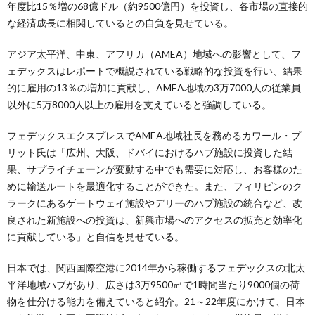
年度比15％増の68億ドル（約9500億円）を投資し、各市場の直接的
な経済成長に相関しているとの自負を見せている。
アジア太平洋、中東、アフリカ（AMEA）地域への影響として、フ
ェデックスはレポートで概説されている戦略的な投資を行い、結果
的に雇用の13％の増加に貢献し、AMEA地域の3万7000人の従業員
以外に5万8000人以上の雇用を支えていると強調している。
フェデックスエクスプレスでAMEA地域社長を務めるカワール・プ
リット氏は「広州、大阪、ドバイにおけるハブ施設に投資した結
果、サプライチェーンが変動する中でも需要に対応し、お客様のた
めに輸送ルートを最適化することができた。また、フィリピンのク
ラークにあるゲートウェイ施設やデリーのハブ施設の統合など、改
良された新施設への投資は、新興市場へのアクセスの拡充と効率化
に貢献している」と自信を見せている。
日本では、関西国際空港に2014年から稼働するフェデックスの北太
平洋地域ハブがあり、広さは3万9500㎡で1時間当たり9000個の荷
物を仕分ける能力を備えていると紹介。21～22年度にかけて、日本