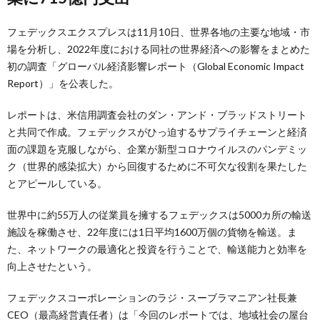
フェデックスエクスプレスは11月10日、世界各地の主要な地域・市
場を分析し、2022年度における同社の世界経済への影響をまとめた
初の調査「グローバル経済影響レポート（Global Economic Impact
Report）」を公表した。
レポートは、米信用調査会社のダン・アンド・ブラッドストリート
と共同で作成。フェデックスがひっ迫するサプライチェーンと経済
面の課題を克服しながら、企業が新型コロナウイルスのパンデミッ
ク（世界的感染拡大）から回復するために不可欠な役割を果たした
とアピールしている。
世界中に約55万人の従業員を擁するフェデックスは5000カ所の輸送
施設を稼働させ、22年度には1日平均1600万個の貨物を輸送。ま
た、ネットワークの最適化と投資を行うことで、輸送能力と効率を
向上させたという。
フェデックスコーポレーションのラジ・スーブラマニアン社長兼
CEO（最高経営責任者）は「今回のレポートでは、地域社会の屋台