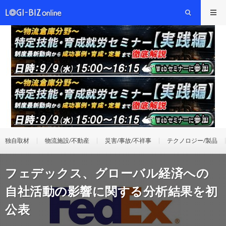
独自取材
物流施設/不動産
災害/事故/不祥事
テクノロジー/製品
フェデックス、グローバル経済への
自社活動の影響に関する分析結果を初
公表