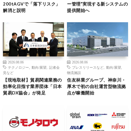
200tAGVで「落下リスク」
ー管理”実現する新システムの
解消と説明
提供開始へ
2026.08.06
2026.08.06
テクノロジー
,
動向/展望
,
記者会
プレスリリースなど
,
動向/展望
,
見など
物流施設
【現地取材】貿易関連業務の
住友林業グループ、神奈川・
効率化目指す業界団体「日本
厚木で初の自社運営型物流拠
貿易DX協会」が発足
点が稼働開始