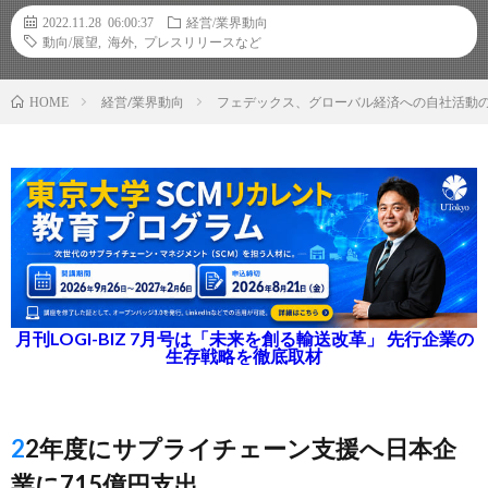
2022.11.28 06:00:37
経営/業界動向
動向/展望
,
海外
,
プレスリリースなど
経営/業界動向
フェデックス、グローバル経済への自社活動
HOME
月刊LOGI-BIZ 7月号は「未来を創る輸送改革」 先行企業の
生存戦略を徹底取材
22年度にサプライチェーン支援へ日本企
業に715億円支出