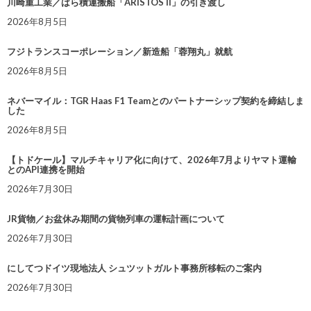
川崎重工業／ばら積運搬船「ARISTOS II」の引き渡し
2026年8月5日
フジトランスコーポレーション／新造船「蓉翔丸」就航
2026年8月5日
ネバーマイル：TGR Haas F1 Teamとのパートナーシップ契約を締結しま
した
2026年8月5日
【トドケール】マルチキャリア化に向けて、2026年7月よりヤマト運輸
とのAPI連携を開始
2026年7月30日
JR貨物／お盆休み期間の貨物列車の運転計画について
2026年7月30日
にしてつドイツ現地法人 シュツットガルト事務所移転のご案内
2026年7月30日