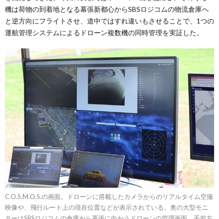
機は荷物の到着地となる幕張新都心からSBSロジコムの物流倉庫へ
と逆方向にフライトさせ、道中ではすれ違いもさせることで、1つの
運航管理システムによるドローン複数機の同時管理を実証した。
C.O.S.M.O.S.の画面。ドローンに搭載したカメラからのリアルタイム空撮
映像や、飛行ルート上の現在位置などが表示されている。奥の大型モニ
ターはSBSロジコムの倉庫から幕張に向かうドローンの管理画面、手前左