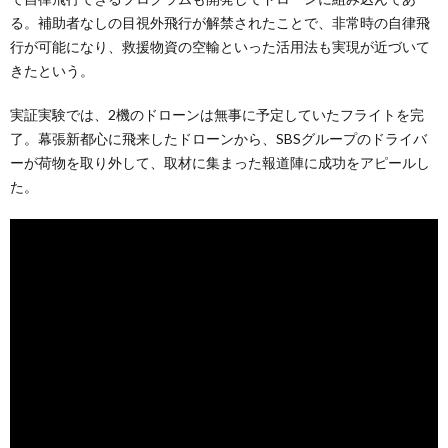
る。補助者なしの目視外飛行が解禁されたことで、非常時の自律飛
行が可能になり、救援物資の空輸といった活用法も実現が近づいて
きたという。
実証実験では、2機のドローンは無事に予定していたフライトを完
了。幕張新都心に飛来したドローンから、SBSグループのドライバ
ーが荷物を取り外して、取材に集まった報道陣に成功をアピールし
た。