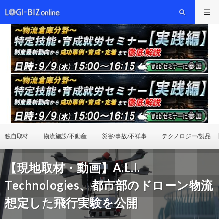
独自取材
物流施設/不動産
災害/事故/不祥事
テクノロジー/製品
【現地取材・動画】A.L.I.
Technologies、都市部のドローン物流
想定した飛行実験を公開