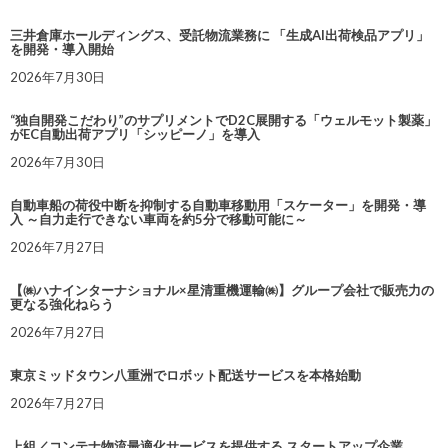
三井倉庫ホールディングス、受託物流業務に 「生成AI出荷検品アプリ」
を開発・導入開始
2026年7月30日
“独自開発こだわり”のサプリメントでD2C展開する「ウェルモット製薬」
がEC自動出荷アプリ「シッピーノ」を導入
2026年7月30日
自動車船の荷役中断を抑制する自動車移動用「スケーター」を開発・導
入 ～自力走行できない車両を約5分で移動可能に～
2026年7月27日
【㈱ハナインターナショナル×星清重機運輸㈱】グループ会社で販売力の
更なる強化ねらう
2026年7月27日
東京ミッドタウン八重洲でロボット配送サービスを本格始動
2026年7月27日
上組／コンテナ物流最適化サービスを提供する スタートアップ企業