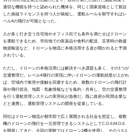
適切な機能を持つと認められた機体を、同じく国家資格として新設
した操縦ライセンスを持つ人が操縦し、運航ルールを順守すればレ
ベル4の飛行が可能となった。
人が多く行き交う住宅地やオフィス街でも条件を満たせばドローン
を運航できるため、市街地での医薬品や食料の配送、災害時の救援
物資輸送など、ドローンを物流に本格活用する道が開かれると予測
されている。
ただし、ドローンの本格活用には解決すべき課題も多く、その1つが
交通整理だ。レベル4飛行の実現に伴いドローンの運航頻度が上がれ
ば、空域内で衝突や接触を回避するため、複数のドローンの飛行計
画や飛行状況、地図・気象情報などを集約・共有し、空の交通整理
を行う運航管理システムの実用化が急務だ。既に政府が民間企業な
どと連携し、運航管理システムの開発を促進している。
同社はドローン物流が都市部で広く展開される社会を想定し、複数
機のドローンの飛行を一元管理できるシステムとしてC.O.S.M.O.S.
を開発してきた。今回の実験ではドローン2機を使用し、そのうち1