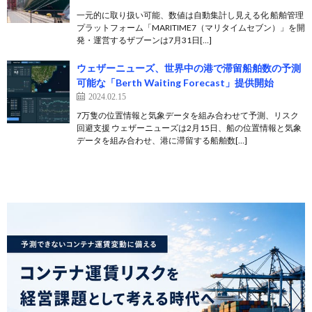
一元的に取り扱い可能、数値は自動集計し見える化 船舶管理
プラットフォーム「MARITIME7（マリタイムセブン）」を開
発・運営するザブーンは7月31日[…]
ウェザーニューズ、世界中の港で滞留船舶数の予測
可能な「Berth Waiting Forecast」提供開始
2024.02.15
7万隻の位置情報と気象データを組み合わせて予測、リスク
回避支援 ウェザーニューズは2月15日、船の位置情報と気象
データを組み合わせ、港に滞留する船舶数[…]