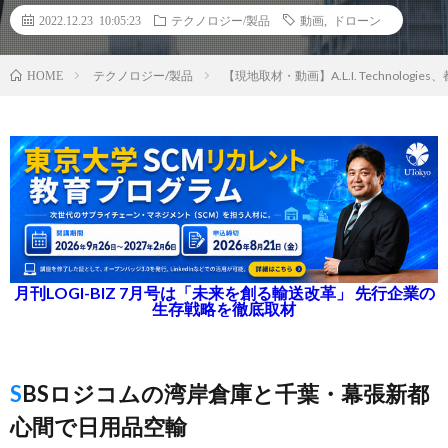
2022.12.23 10:05:23
テクノロジー/製品
動画
,
ドローン
テクノロジー/製品
【現地取材・動画】A.L.I. Technol
HOME
月刊LOGI-BIZ 7月号は「未来を創る輸送改革」 先行企業の
生存戦略を徹底取材
SBSロジコムの湾岸倉庫と千葉・幕張新都
心間で日用品空輸