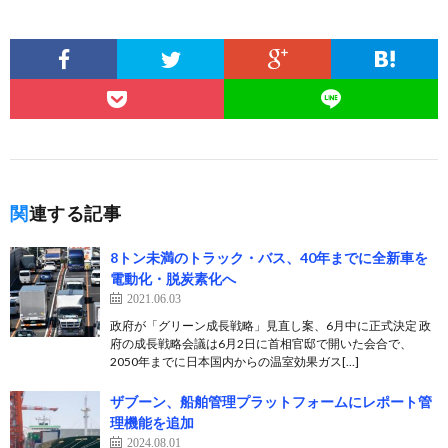
関連する記事
8トン未満のトラック・バス、40年までに全新車を
電動化・脱炭素化へ
2021.06.03
政府が「グリーン成長戦略」見直し案、6月中に正式決定 政
府の成長戦略会議は6月2日に首相官邸で開いた会合で、
2050年までに日本国内からの温室効果ガス[…]
ザブーン、船舶管理プラットフォームにレポート管
理機能を追加
2024.08.01