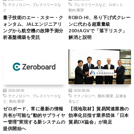
テクノロジー
,
プレスリリースな
プレスリリースなど
,
ロボット
,
ど
動向/展望
量子技術のエー・スター・ク
ROBO-HI、吊り下げ式クレー
ォンタム、JALエンジニアリ
ンに代わる超重量級
ングから航空機の故障予測分
200tAGVで「落下リスク」
析基盤構築を受託
解消と説明
2026.08.06
2026.08.06
テクノロジー
,
プレスリリースな
テクノロジー
,
動向/展望
,
記者会
ど
,
動向/展望
見など
ゼロボード、常に最新の情報
【現地取材】貿易関連業務の
共有が可能な“動的サプライヤ
効率化目指す業界団体「日本
ー管理”実現する新システムの
貿易DX協会」が発足
提供開始へ