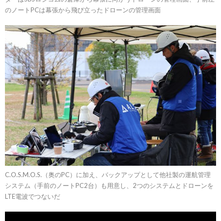
のノートPCは幕張から飛び立ったドローンの管理画面
C.O.S.M.O.S.（奥のPC）に加え、バックアップとして他社製の運航管理
システム（手前のノートPC2台）も用意し、2つのシステムとドローンを
LTE電波でつないだ