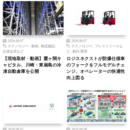
2026.08.07
2026.08.07
テクノロジー
,
動画
,
物流施設
,
テクノロジー
,
プレスリリースな
記者会見など
ど
,
動向/展望
【現地取材・動画】霞ヶ関キ
ロジスネクストが防爆仕様車
ャピタル、川崎・東扇島の冷
のフォークをフルモデルチェ
凍自動倉庫を公開
ンジ、オペレーターの快適性
向上図る
2026.08.07
2026.08.06