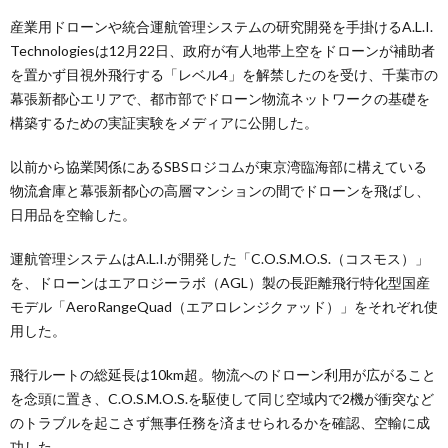
産業用ドローンや統合運航管理システムの研究開発を手掛けるA.L.I.
Technologiesは12月22日、政府が有人地帯上空をドローンが補助者
を置かず目視外飛行する「レベル4」を解禁したのを受け、千葉市の
幕張新都心エリアで、都市部でドローン物流ネットワークの基礎を
構築するための実証実験をメディアに公開した。
以前から協業関係にあるSBSロジコムが東京湾臨海部に構えている
物流倉庫と幕張新都心の高層マンションの間でドローンを飛ばし、
日用品を空輸した。
運航管理システムはA.L.I.が開発した「C.O.S.M.O.S.（コスモス）」
を、ドローンはエアロジーラボ（AGL）製の長距離飛行特化型国産
モデル「AeroRangeQuad（エアロレンジクァッド）」をそれぞれ使
用した。
飛行ルートの総延長は10km超。物流へのドローン利用が広がること
を念頭に置き、C.O.S.M.O.S.を駆使して同じ空域内で2機が衝突など
のトラブルを起こさず無事任務を済ませられるかを確認、空輸に成
功した。