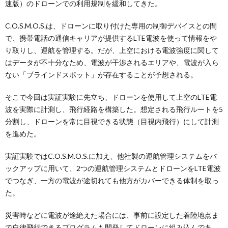
速版）のドローンでの利用規制を緩和してきた。
C.O.S.M.O.S.は、ドローンに取り付けた専用の制御デバイスとの間
で、携帯電話の通信キャリアが提供するLTE電波を使って情報をや
り取りし、運航を管理する。だが、上空における電波強度に関して
はデータが不十分なため、電波が干渉されるエリアや、電波が入ら
ない「ブラインドスポット」が存在することが予想される。
そこで今回は実証実験に先立ち、ドローンを使用して上空のLTE電
波を実際に計測し、飛行経路を構築した。想定される飛行ルートを5
分割し、ドローンを常に目視できる状態（目視内飛行）にして計測
を進めた。
実証実験ではC.O.S.M.O.S.に加え、他社製の運航管理システムをバ
ックアップに用いて、2つの運航管理システムとドローンをLTE電波
でつなぎ、一方の電波が途切れても他方がカバーできる体制を取っ
た。
災害時などに電波が途絶えた場合には、事前に設定した着陸地点ま
で自律飛行できるプログラムも開発してドローンに組み込んであ