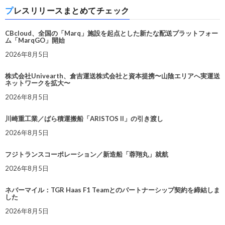
プレスリリースまとめてチェック
CBcloud、全国の「Marq」施設を起点とした新たな配送プラットフォー
ム「MarqGO」開始
2026年8月5日
株式会社Univearth、倉吉運送株式会社と資本提携〜山陰エリアへ実運送
ネットワークを拡大〜
2026年8月5日
川崎重工業／ばら積運搬船「ARISTOS II」の引き渡し
2026年8月5日
フジトランスコーポレーション／新造船「蓉翔丸」就航
2026年8月5日
ネバーマイル：TGR Haas F1 Teamとのパートナーシップ契約を締結しま
した
2026年8月5日