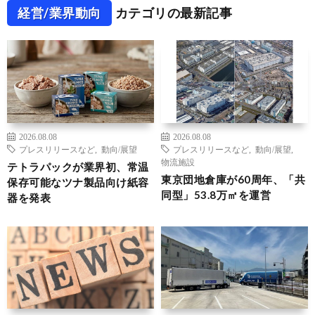
経営/業界動向
カテゴリの最新記事
2026.08.08
2026.08.08
プレスリリースなど
,
動向/展望
プレスリリースなど
,
動向/展望
,
物流施設
テトラパックが業界初、常温
東京団地倉庫が60周年、「共
保存可能なツナ製品向け紙容
同型」53.8万㎡を運営
器を発表