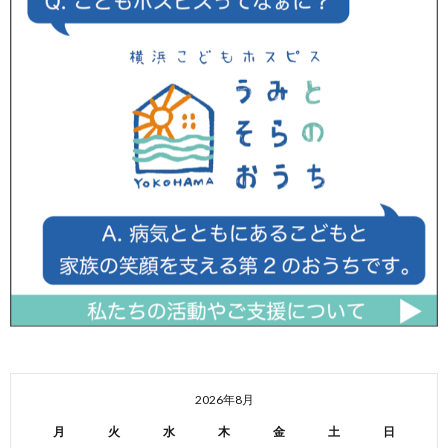
2026年8月
月
火
水
木
金
土
日