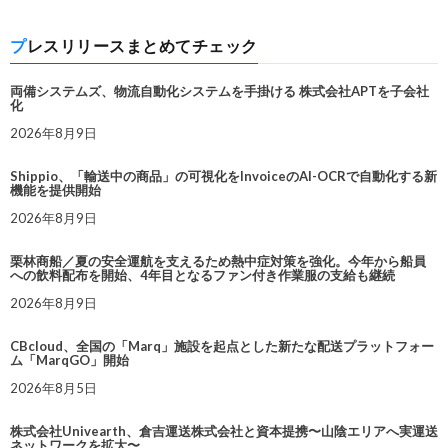
プレスリリースまとめてチェック
両備システムズ、物流自動化システムを手掛ける 株式会社APTを子会社
化
2026年8月9日
Shippio、「輸送中の商品」の可視化をInvoiceのAI-OCRで自動化する新
機能を提供開始
2026年8月9日
栗林商船／夏の安全運航を支えるため熱中症対策を強化。今年から船員
への飲料配布を開始、4年目となるファン付き作業服の支給も継続
2026年8月9日
CBcloud、全国の「Marq」施設を起点とした新たな配送プラットフォー
ム「MarqGO」開始
2026年8月5日
株式会社Univearth、倉吉運送株式会社と資本提携〜山陰エリアへ実運送
ネットワークを拡大〜