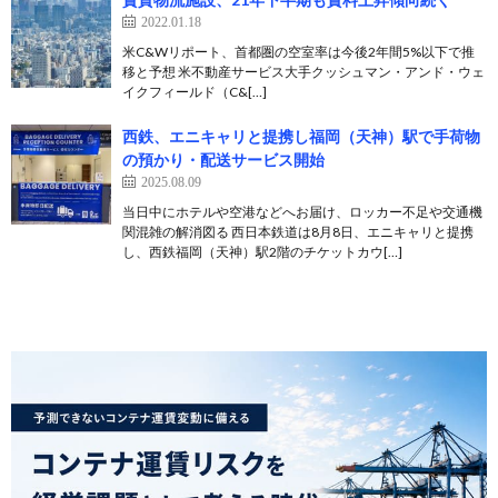
2022.01.18
米C&Wリポート、首都圏の空室率は今後2年間5%以下で推
移と予想 米不動産サービス大手クッシュマン・アンド・ウェ
イクフィールド（C&[…]
西鉄、エニキャリと提携し福岡（天神）駅で手荷物
の預かり・配送サービス開始
2025.08.09
当日中にホテルや空港などへお届け、ロッカー不足や交通機
関混雑の解消図る 西日本鉄道は8月8日、エニキャリと提携
し、西鉄福岡（天神）駅2階のチケットカウ[…]