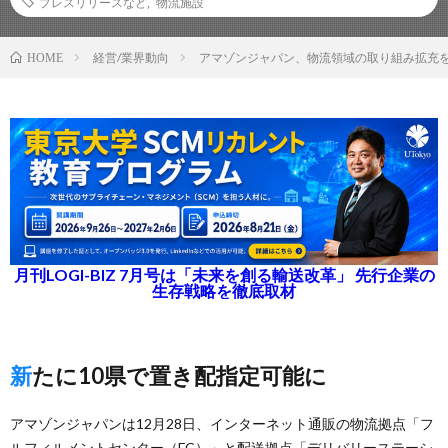
プレスリリースなど
,
物流施設
経営/業界動向
アマゾンジャパン、物流領域の取り組み拡充
HOME
月刊LOGI-BIZ 7月号は「未来を創る輸送改革」 先行企業の
生存戦略を徹底取材
新たに10県で置き配指定可能に
アマゾンジャパンは12月28日、インターネット通販の物流拠点「フ
ルフィルメントセンター（FC）」と配送拠点「デリバリーステーシ