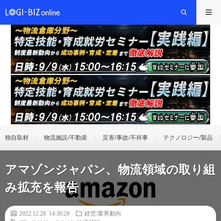
独自取材
物流施設/不動産
災害/事故/不祥事
テクノロジー/製品
アマゾンジャパン、物流領域の取り組
み拡充を報告
2022.12.28 14:30:28
経営/業界動向