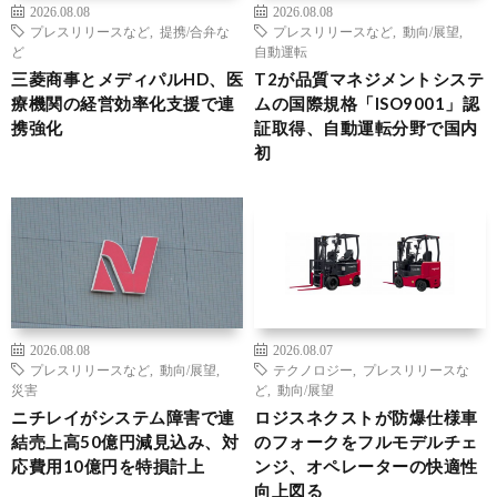
2026.08.08
2026.08.08
プレスリリースなど
,
提携/合弁な
プレスリリースなど
,
動向/展望
,
ど
自動運転
三菱商事とメディパルHD、医
T2が品質マネジメントシステ
療機関の経営効率化支援で連
ムの国際規格「ISO9001」認
携強化
証取得、自動運転分野で国内
初
2026.08.08
2026.08.07
プレスリリースなど
,
動向/展望
,
テクノロジー
,
プレスリリースな
災害
ど
,
動向/展望
ニチレイがシステム障害で連
ロジスネクストが防爆仕様車
結売上高50億円減見込み、対
のフォークをフルモデルチェ
応費用10億円を特損計上
ンジ、オペレーターの快適性
向上図る