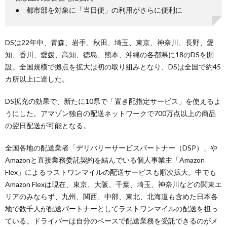
● 都市部を対象に「当日便」の利用がさらに便利に
DSは22年中、青森、岩手、秋田、埼玉、東京、神奈川、長野、愛
知、香川、愛媛、高知、徳島、熊本、沖縄の各都県に18のDSを開
設。全国規模で拠点を拡大は初の取り組みとなり、DSは全国で約45
カ所以上に達した。
DS拡充の効果で、新たに10県で「置き配指定サービス」を使えるよ
うにした。アマゾン独自の配送ネットワークで700万点以上の商品
の翌日配送が可能となる。
全国各地の配送業者「デリバリーサービスパートナー（DSP）」や
Amazonと直接業務委託契約を結んでいる個人事業主「Amazon
Flex」によるラストワンマイルの配送サービスも順次拡大。中でも
Amazon Flexは現在、東京、大阪、千葉、埼玉、神奈川などの関東エ
リアのみならず、九州、関西、中部、東北、北海道も含めた日本各
地で数千人が配送パートナーとしてラストワンマイルの配送を担っ
ている。ドライバーは自分のペースで配送業務を受託できるのがメ