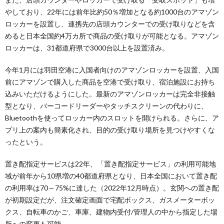
やしており、22年には前年比約50％増加となる約1000台のアマゾン
ロッカーを設置し、連携先の店頭カウンターでの受け取りなどを含
めると日本全国約4万カ所で商品の受け取りが可能となる。アマゾン
ロッカーは、31都道府県で3000台以上を設置済み。
今年1月には羽田空港に入国者向けのアマゾンロッカーを設置、入国
前にアマゾンで購入した商品を空港で受け取り、宿泊施設にお持ち
込みいただけるようにした。最新のアマゾンロッカーは完全非接触
型となり、バーコードリーダーやタッチスクリーンの代わりに、
Bluetoothを使ってロッカー内のスロットを開けられる。さらに、ア
プリ上の案内も簡素化され、目的の受け取り場所を見つけやすくな
ったという。
置き配指定サービスは22年、「置き配指定サービス」の利用可能地
域が前年から10県増の40都道府県となり、日本全国において置き配
の利用率は70～75%に達した（2022年12月時点）。玄関への置き配
が初期設定だが、注文確定画面で宅配ボックス、ガスメーターボッ
クス、自転車のかご、車庫、建物内受付/管理人の中から指定した場
所への変更も可能。