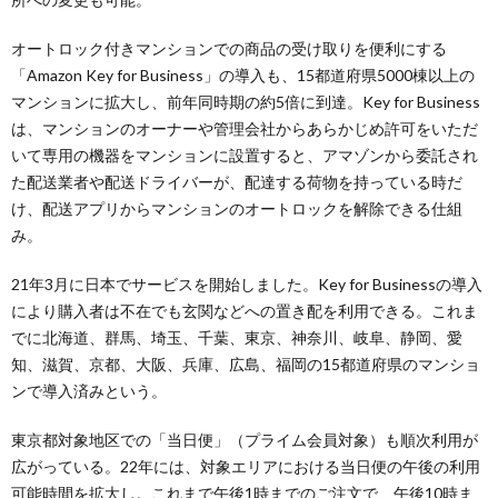
オートロック付きマンションでの商品の受け取りを便利にする
「Amazon Key for Business」の導入も、15都道府県5000棟以上の
マンションに拡大し、前年同時期の約5倍に到達。Key for Business
は、マンションのオーナーや管理会社からあらかじめ許可をいただ
いて専用の機器をマンションに設置すると、アマゾンから委託され
た配送業者や配送ドライバーが、配達する荷物を持っている時だ
け、配送アプリからマンションのオートロックを解除できる仕組
み。
21年3月に日本でサービスを開始しました。Key for Businessの導入
により購入者は不在でも玄関などへの置き配を利用できる。これま
でに北海道、群馬、埼玉、千葉、東京、神奈川、岐阜、静岡、愛
知、滋賀、京都、大阪、兵庫、広島、福岡の15都道府県のマンショ
ンで導入済みという。
東京都対象地区での「当日便」（プライム会員対象）も順次利用が
広がっている。22年には、対象エリアにおける当日便の午後の利用
可能時間を拡大し。これまで午後1時までのご注文で、午後10時ま