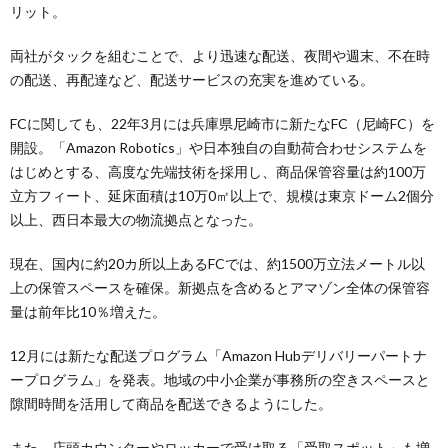
リット。
両社がタックを組むことで、より迅速な配送、夜間や週末、不在時
の配送、再配達など、配送サービスの充実を進めている。
FCに関しても、22年3月には兵庫県尼崎市に新たなFC（尼崎FC）を
開設。「Amazon Robotics」や日本独自の自動荷合わせシステムを
はじめとする、高度な先端技術を採用し、商品保管容量は約100万
立方フィート、延床面積は10万0㎡以上で、規模は東京ドーム2個分
以上、西日本最大の物流拠点となった。
現在、国内に約20カ所以上あるFCでは、約1500万立法メートル以
上の保管スペースを確保。新拠点を含めるとアマゾン全体の保管容
量は前年比10％増えた。
12月には新たな配送プログラム「Amazon Hubデリバリーパートナ
ープログラム」を発表。地域の中小企業が事務所の空きスペースと
隙間時間を活用して商品を配送できるようにした。
また、店頭カウンターやロッカーで受け取る「受取スポット」も増