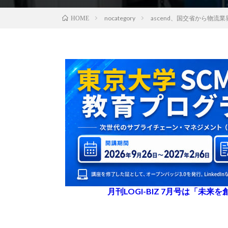
nocategory
ascend、国交省から物
HOME
月刊LOGI-BIZ 7月号は「未