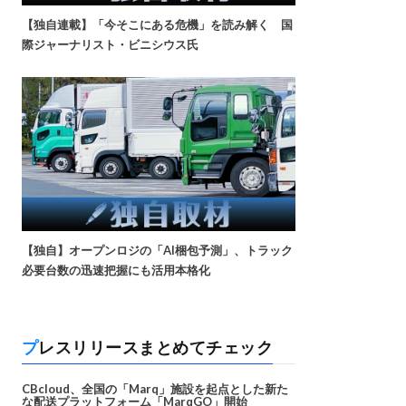
【独自連載】「今そこにある危機」を読み解く 国
際ジャーナリスト・ビニシウス氏
【独自】オープンロジの「AI梱包予測」、トラック
必要台数の迅速把握にも活用本格化
プレスリリースまとめてチェック
CBcloud、全国の「Marq」施設を起点とした新た
な配送プラットフォーム「MarqGO」開始