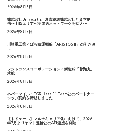
2026年8月5日
株式会社Univearth、倉吉運送株式会社と資本提
携〜山陰エリアへ実運送ネットワークを拡大〜
2026年8月5日
川崎重工業／ばら積運搬船「ARISTOS II」の引き渡
し
2026年8月5日
フジトランスコーポレーション／新造船「蓉翔丸」
就航
2026年8月5日
ネバーマイル：TGR Haas F1 Teamとのパートナー
シップ契約を締結しました
2026年8月5日
【トドケール】マルチキャリア化に向けて、2026
年7月よりヤマト運輸とのAPI連携を開始
2026年7月30日