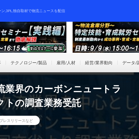
ーン,3PL,独自取材で物流ニュースを配信
事
テクノロジー/製品
雇用/人材
経営/業界動向
データ/
ら物流業界のカーボンニュートラ
クトの調査業務受託
プレスリリースなど