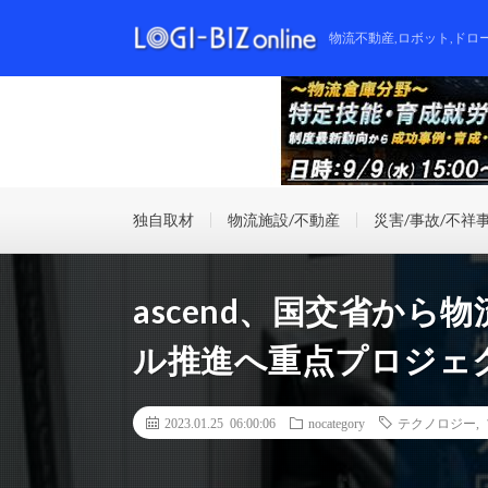
物流不動産,ロボット,ドロ
独自取材
物流施設/不動産
災害/事故/不祥
ascend、国交省か
ル推進へ重点プロジェ
2023.01.25 06:00:06
nocategory
テクノロジー
,