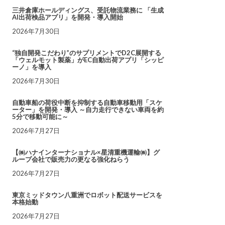
三井倉庫ホールディングス、受託物流業務に 「生成
AI出荷検品アプリ」を開発・導入開始
2026年7月30日
“独自開発こだわり”のサプリメントでD2C展開する
「ウェルモット製薬」がEC自動出荷アプリ「シッピ
ーノ」を導入
2026年7月30日
自動車船の荷役中断を抑制する自動車移動用「スケ
ーター」を開発・導入 ～自力走行できない車両を約
5分で移動可能に～
2026年7月27日
【㈱ハナインターナショナル×星清重機運輸㈱】グ
ループ会社で販売力の更なる強化ねらう
2026年7月27日
東京ミッドタウン八重洲でロボット配送サービスを
本格始動
2026年7月27日