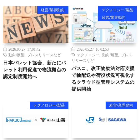
経営/業界動向
テクノロジー/製品
経営/業界動向
2026.05.27 17:01:42
2026.05.27 16:02:53
動向/展望
,
プレスリリースなど
テクノロジー
,
動向/展望
,
プレス
リリースなど
日本パレット協会、新たにパ
パスコ、改正物効法対応支援
レット利用促進で物流拠点の
で輸配送や荷役状況可視化す
認定制度開始へ
るクラウド型管理システムの
提供開始
テクノロジー/製品
経営/業界動向