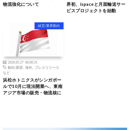
物流強化について
界初、ispaceと月面輸送サー
ビスプロジェクトを始動
経営/業界動向
2026.05.27 06:00:31
動向/展望
,
海外
,
プレスリリース
など
浜松ホトニクスがシンガポー
ルで10月に現法開業へ、東南
アジア市場の販売・物流核に