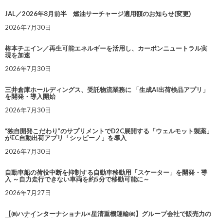
JAL／2026年8月前半 燃油サーチャージ適用額のお知らせ(変更)
2026年7月30日
椿本チエイン／再生可能エネルギーを活用し、カーボンニュートラル実
現を加速
2026年7月30日
三井倉庫ホールディングス、受託物流業務に 「生成AI出荷検品アプリ」
を開発・導入開始
2026年7月30日
“独自開発こだわり”のサプリメントでD2C展開する「ウェルモット製薬」
がEC自動出荷アプリ「シッピーノ」を導入
2026年7月30日
自動車船の荷役中断を抑制する自動車移動用「スケーター」を開発・導
入 ～自力走行できない車両を約5分で移動可能に～
2026年7月27日
【㈱ハナインターナショナル×星清重機運輸㈱】グループ会社で販売力の