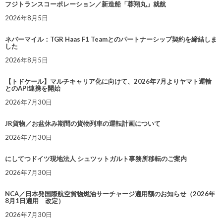
フジトランスコーポレーション／新造船「蓉翔丸」就航
2026年8月5日
ネバーマイル：TGR Haas F1 Teamとのパートナーシップ契約を締結しま
した
2026年8月5日
【トドケール】マルチキャリア化に向けて、2026年7月よりヤマト運輸
とのAPI連携を開始
2026年7月30日
JR貨物／お盆休み期間の貨物列車の運転計画について
2026年7月30日
にしてつドイツ現地法人 シュツットガルト事務所移転のご案内
2026年7月30日
NCA／日本発国際航空貨物燃油サーチャージ適用額のお知らせ（2026年
8月1日適用 改定）
2026年7月30日