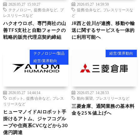
2026.05.27 15:10:27
2026.05.27 14:59:59
テクノロジー
,
提携/合弁など
,
プ
提携/合弁など
,
プレスリリースな
レスリリースなど
ど
ハクオウロボ、専門商社の山
JR西と佐川が連携、移動や輸
善TFS支社と自動フォークの
送に関するサービスを一体的
戦略的販売代理店契約締結
に利用可能へ
テクノロジー/製品
経営/業界動向
経営/業界動向
2026.05.27 14:44:14
2026.05.27 14:28:53
ロボット
,
提携/合弁など
,
プレス
動向/展望
,
プレスリリースなど
リリースなど
三菱倉庫、通関業務の基本料
ヒューマノイドAIロボット手
金を25％値上げへ
掛けるアトム、ジャフコグル
ープや住商系CVCなどから30
億円調達