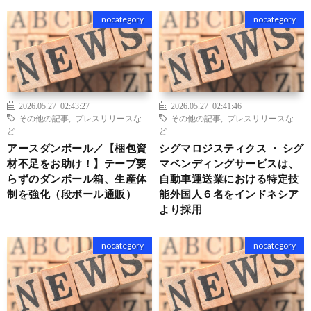
nocategory
nocategory
2026.05.27 02:43:27
2026.05.27 02:41:46
その他の記事
,
プレスリリースな
その他の記事
,
プレスリリースな
ど
ど
アースダンボール／【梱包資
シグマロジスティクス ・ シグ
材不足をお助け！】テープ要
マベンディングサービスは、
らずのダンボール箱、生産体
自動車運送業における特定技
制を強化（段ボール通販）
能外国人６名をインドネシア
より採用
nocategory
nocategory