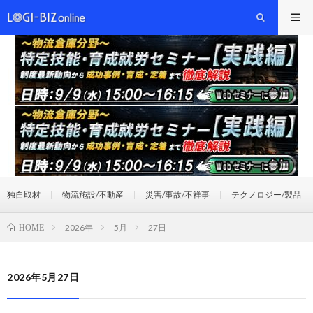
独自取材
物流施設/不動産
災害/事故/不祥事
テクノロジー/製品
2026年
5月
27日
HOME
2026年5月27日