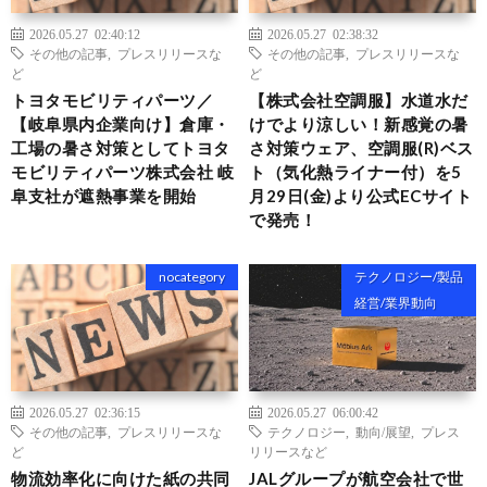
2026.05.27 02:40:12
2026.05.27 02:38:32
その他の記事
,
プレスリリースな
その他の記事
,
プレスリリースな
ど
ど
トヨタモビリティパーツ／
【株式会社空調服】水道水だ
【岐阜県内企業向け】倉庫・
けでより涼しい！新感覚の暑
工場の暑さ対策としてトヨタ
さ対策ウェア、空調服(R)ベス
モビリティパーツ株式会社 岐
ト（気化熱ライナー付）を5
阜支社が遮熱事業を開始
月29日(金)より公式ECサイト
で発売！
nocategory
テクノロジー/製品
経営/業界動向
2026.05.27 02:36:15
2026.05.27 06:00:42
その他の記事
,
プレスリリースな
テクノロジー
,
動向/展望
,
プレス
ど
リリースなど
物流効率化に向けた紙の共同
JALグループが航空会社で世