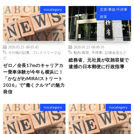
nocategory
災害/事故/不祥事
政策
2026.05.23 00:05:43
2026.05.23 06:00:10
その他の記事
,
プレスリリースな
動向/展望
,
不祥事
,
記者会見など
ど
総務省、元社員が収賄容疑で
ゼロ／全長17mのキャリアカ
逮捕の日本郵便に行政指導
ー乗車体験が今年も横浜に！
「かながわMIRAIストリート
2026」で“働くクルマ”の魅力
発信
nocategory
nocategory