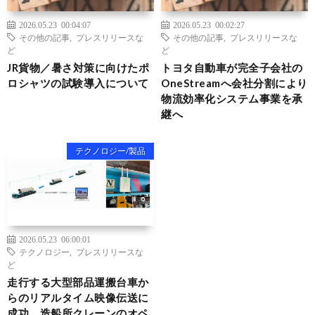
2026.05.23 00:04:07
2026.05.23 00:02:27
その他の記事
,
プレスリリースな
その他の記事
,
プレスリリースな
ど
ど
JR貨物／暑さ対策に向けたポ
トヨタ自動車が完全子会社の
ロシャツの試験導入について
OneStreamへ会社分割により
物流効率化システム事業を承
継へ
テクノロジー/製品
2026.05.23 06:00:01
テクノロジー
,
プレスリリースな
ど
走行する大型部品運搬台車か
らのリアルタイム映像伝送に
成功、造船所クレーンのオペ