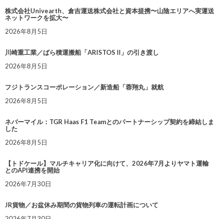
株式会社Univearth、倉吉運送株式会社と資本提携〜山陰エリアへ実運送
ネットワークを拡大〜
2026年8月5日
川崎重工業／ばら積運搬船「ARISTOS II」の引き渡し
2026年8月5日
フジトランスコーポレーション／新造船「蓉翔丸」就航
2026年8月5日
ネバーマイル：TGR Haas F1 Teamとのパートナーシップ契約を締結しま
した
2026年8月5日
【トドケール】マルチキャリア化に向けて、2026年7月よりヤマト運輸
とのAPI連携を開始
2026年7月30日
JR貨物／お盆休み期間の貨物列車の運転計画について
2026年7月30日