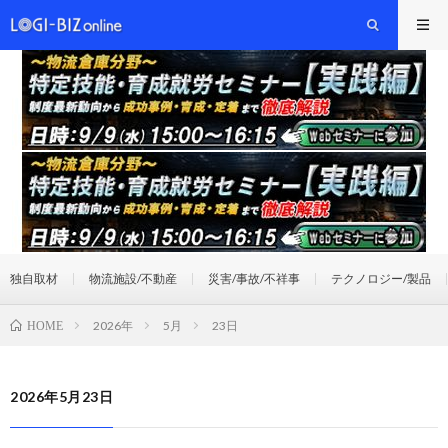
独自取材
物流施設/不動産
災害/事故/不祥事
テクノロジー/製品
2026年
5月
23日
HOME
2026年5月23日