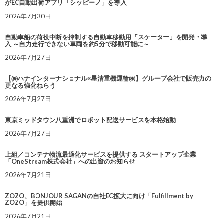
がEC自動出荷アプリ「シッピーノ」を導入
2026年7月30日
自動車船の荷役中断を抑制する自動車移動用「スケーター」を開発・導
入 ～自力走行できない車両を約5分で移動可能に～
2026年7月27日
【㈱ハナインターナショナル×星清重機運輸㈱】グループ会社で販売力の
更なる強化ねらう
2026年7月27日
東京ミッドタウン八重洲でロボット配送サービスを本格始動
2026年7月27日
上組／コンテナ物流最適化サービスを提供する スタートアップ企業
「OneStream株式会社」への出資のお知らせ
2026年7月21日
ZOZO、BONJOUR SAGANの自社EC拡大に向け「Fulfillment by
ZOZO」を提供開始
2026年7月21日