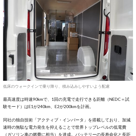
低床のウォークインで乗り降り、積み込みしやすいよう配慮
最高速度は時速90kmで、1回の充電で走行できる距離（NEDC＝試
験モード）はE1が240km、E2が200kmを計画。
同社の独自技術「アクティブ・インバータ」を搭載しており、加減
速時の無駄な電力発生を抑えることで世界トップレベルの低電費
（ガソリン車の燃費に相当）を達成。バッテリーの長寿命化と長距