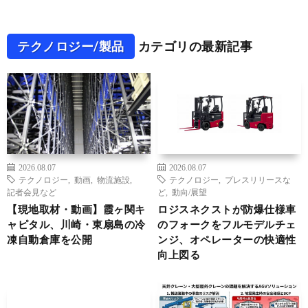
テクノロジー/製品
カテゴリの最新記事
2026.08.07
2026.08.07
テクノロジー
,
動画
,
物流施設
,
テクノロジー
,
プレスリリースな
記者会見など
ど
,
動向/展望
【現地取材・動画】霞ヶ関キ
ロジスネクストが防爆仕様車
ャピタル、川崎・東扇島の冷
のフォークをフルモデルチェ
凍自動倉庫を公開
ンジ、オペレーターの快適性
向上図る