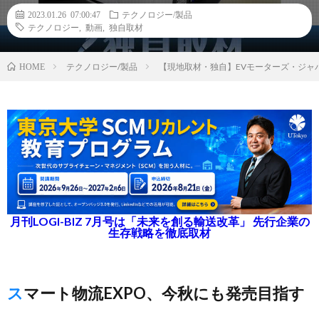
2023.01.26 07:00:47
テクノロジー/製品
テクノロジー
,
動画
,
独自取材
テクノロジー/製品
【現地取材・独自】EVモーターズ・ジャ
HOME
月刊LOGI-BIZ 7月号は「未来を創る輸送改革」 先行企業の
生存戦略を徹底取材
スマート物流EXPO、今秋にも発売目指す