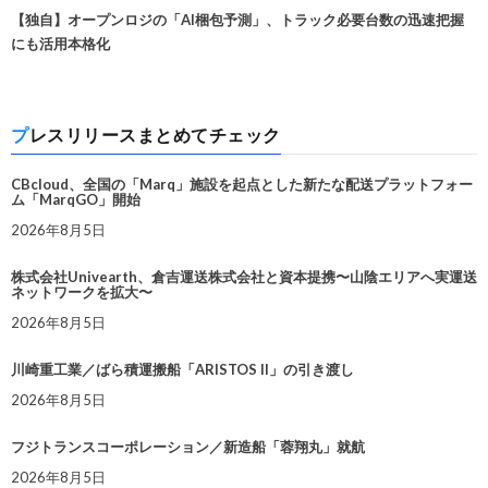
【独自】オープンロジの「AI梱包予測」、トラック必要台数の迅速把握
にも活用本格化
プレスリリースまとめてチェック
CBcloud、全国の「Marq」施設を起点とした新たな配送プラットフォー
ム「MarqGO」開始
2026年8月5日
株式会社Univearth、倉吉運送株式会社と資本提携〜山陰エリアへ実運送
ネットワークを拡大〜
2026年8月5日
川崎重工業／ばら積運搬船「ARISTOS II」の引き渡し
2026年8月5日
フジトランスコーポレーション／新造船「蓉翔丸」就航
2026年8月5日