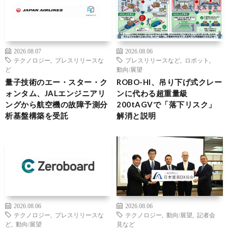
2026.08.07
2026.08.06
テクノロジー
,
プレスリリースな
プレスリリースなど
,
ロボット
,
ど
動向/展望
量子技術のエー・スター・ク
ROBO-HI、吊り下げ式クレー
ォンタム、JALエンジニアリ
ンに代わる超重量級
ングから航空機の故障予測分
200tAGVで「落下リスク」
析基盤構築を受託
解消と説明
2026.08.06
2026.08.06
テクノロジー
,
プレスリリースな
テクノロジー
,
動向/展望
,
記者会
ど
,
動向/展望
見など