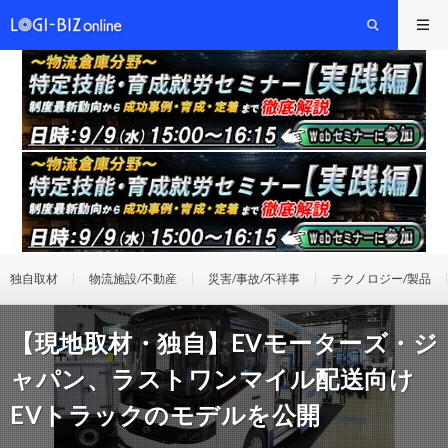
独自取材
物流施設/不動産
災害/事故/不祥事
テクノロジー/製品
【現地取材・独自】EVモーターズ・ジ
ャパン、ラストワンマイル配送向け
EVトラックのモデルを公開