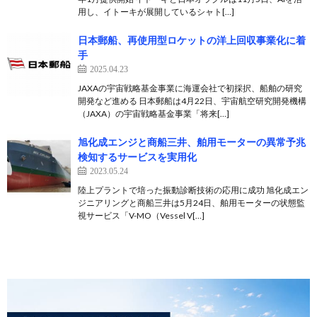
用し、イトーキが展開しているシャト[…]
日本郵船、再使用型ロケットの洋上回収事業化に着
手
2025.04.23
JAXAの宇宙戦略基金事業に海運会社で初採択、船舶の研究
開発など進める 日本郵船は4月22日、宇宙航空研究開発機構
（JAXA）の宇宙戦略基金事業「将来[…]
旭化成エンジと商船三井、舶用モーターの異常予兆
検知するサービスを実用化
2023.05.24
陸上プラントで培った振動診断技術の応用に成功 旭化成エン
ジニアリングと商船三井は5月24日、舶用モーターの状態監
視サービス「V-MO（Vessel V[…]