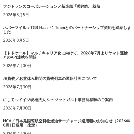
フジトランスコーポレーション／新造船「蓉翔丸」就航
2026年8月5日
ネバーマイル：TGR Haas F1 Teamとのパートナーシップ契約を締結しま
した
2026年8月5日
【トドケール】マルチキャリア化に向けて、2026年7月よりヤマト運輸
とのAPI連携を開始
2026年7月30日
JR貨物／お盆休み期間の貨物列車の運転計画について
2026年7月30日
にしてつドイツ現地法人 シュツットガルト事務所移転のご案内
2026年7月30日
NCA／日本発国際航空貨物燃油サーチャージ適用額のお知らせ（2026年
8月1日適用 改定）
2026年7月30日