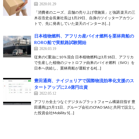
2020.01.29
「消費者のニーズ、店舗の売り上げ増施策」と強調 楽天の三
木谷浩史会長兼社長は1月29日、自身のツイッターアカウン
トで、先に発表していた楽天のインターネ[…]
日本植物燃料、アフリカ産バイオ燃料を栗林商船の
RORO船で実航路試験開始
2026.03.19
従来のC重油に10％混合 日本植物燃料は3月18日、アフリカ
で生産した植物のジャトロファ由来のバイオ燃料（SVO）を
日本へ供給し、栗林商船が運航するR[…]
豊田通商、ナイジェリアで国際物流効率化支援のス
タートアップに2.6億円出資
2022.05.12
アフリカ全土つなぐデジタルプラットフォーム構築目指す 豊
田通商は5月11日、グループ会社のCFAO SASと共同で設立し
た投資会社Mobility 5[…]