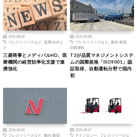
2026.08.08
2026.08.08
プレスリリースなど
,
提携/合弁な
プレスリリースなど
,
動向/展望
,
ど
自動運転
三菱商事とメディパルHD、医
T2が品質マネジメントシステ
療機関の経営効率化支援で連
ムの国際規格「ISO9001」認
携強化
証取得、自動運転分野で国内
初
2026.08.08
2026.08.07
プレスリリースなど
,
動向/展望
,
テクノロジー
,
プレスリリースな