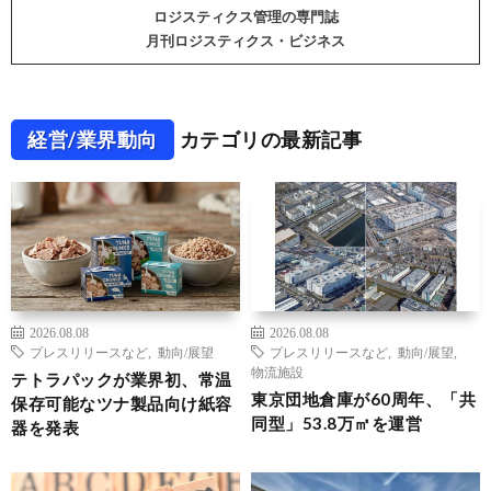
ロジスティクス管理の専門誌
月刊ロジスティクス・ビジネス
経営/業界動向
カテゴリの最新記事
2026.08.08
2026.08.08
プレスリリースなど
,
動向/展望
プレスリリースなど
,
動向/展望
,
物流施設
テトラパックが業界初、常温
東京団地倉庫が60周年、「共
保存可能なツナ製品向け紙容
同型」53.8万㎡を運営
器を発表