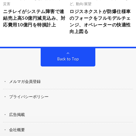
災害
ど
,
動向/展望
ニチレイがシステム障害で連
ロジスネクストが防爆仕様車
結売上高50億円減見込み、対
のフォークをフルモデルチェ
応費用10億円を特損計上
ンジ、オペレーターの快適性
向上図る
Back to Top
メルマガ会員登録
プライバシーポリシー
広告掲載
会社概要