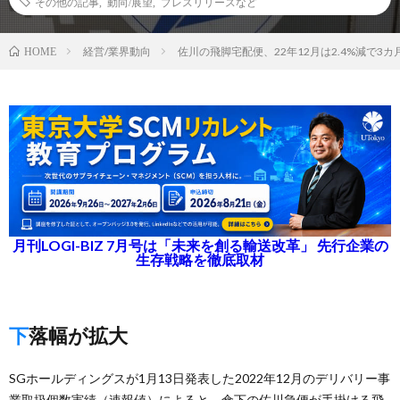
その他の記事
,
動向/展望
,
プレスリリースなど
経営/業界動向
佐川の飛脚宅配便、22年12月は2.4%減で3
HOME
月刊LOGI-BIZ 7月号は「未来を創る輸送改革」 先行企業の
生存戦略を徹底取材
下落幅が拡大
SGホールディングスが1月13日発表した2022年12月のデリバリー事
業取扱個数実績（速報値）によると、傘下の佐川急便が手掛ける飛