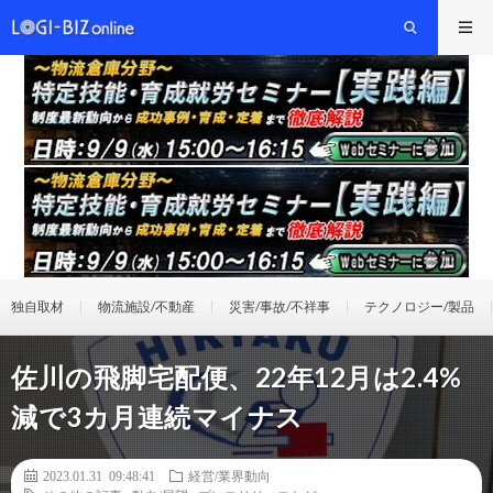
独自取材
物流施設/不動産
災害/事故/不祥事
テクノロジー/製品
佐川の飛脚宅配便、22年12月は2.4%
減で3カ月連続マイナス
2023.01.31 09:48:41
経営/業界動向