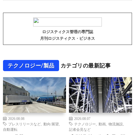
ロジスティクス管理の専門誌
月刊ロジスティクス・ビジネス
テクノロジー/製品
カテゴリの最新記事
2026.08.08
2026.08.07
プレスリリースなど
,
動向/展望
,
テクノロジー
,
動画
,
物流施設
,
自動運転
記者会見など