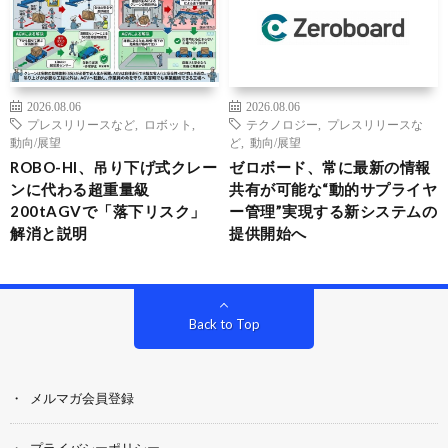
2026.08.06
2026.08.06
プレスリリースなど
,
ロボット
,
テクノロジー
,
プレスリリースな
動向/展望
ど
,
動向/展望
ROBO-HI、吊り下げ式クレー
ゼロボード、常に最新の情報
ンに代わる超重量級
共有が可能な“動的サプライヤ
200tAGVで「落下リスク」
ー管理”実現する新システムの
解消と説明
提供開始へ
Back to Top
メルマガ会員登録
プライバシーポリシー