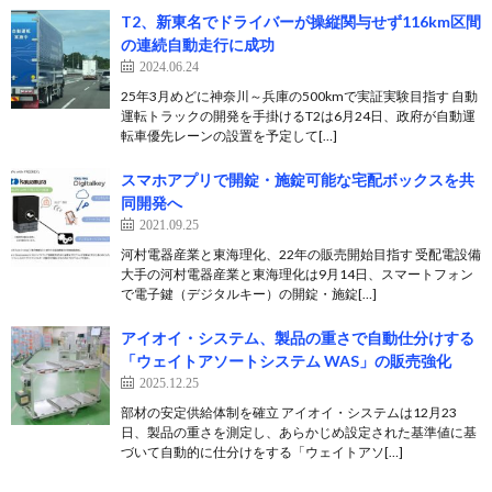
T2、新東名でドライバーが操縦関与せず116km区間
の連続自動走行に成功
2024.06.24
25年3月めどに神奈川～兵庫の500kmで実証実験目指す 自動
運転トラックの開発を手掛けるT2は6月24日、政府が自動運
転車優先レーンの設置を予定して[…]
スマホアプリで開錠・施錠可能な宅配ボックスを共
同開発へ
2021.09.25
河村電器産業と東海理化、22年の販売開始目指す 受配電設備
大手の河村電器産業と東海理化は9月14日、スマートフォン
で電子鍵（デジタルキー）の開錠・施錠[…]
アイオイ・システム、製品の重さで自動仕分けする
「ウェイトアソートシステム WAS」の販売強化
2025.12.25
部材の安定供給体制を確立 アイオイ・システムは12月23
日、製品の重さを測定し、あらかじめ設定された基準値に基
づいて自動的に仕分けをする「ウェイトアソ[…]