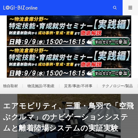
独自取材
物流施設/不動産
災害/事故/不祥事
テクノロジー/製品
エアモビリティ、三重・鳥羽で「空⾶
ぶクルマ」のナビゲーションシステ
ムと離着陸場システムの実証実験