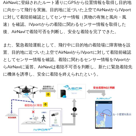
AirNaviに登録されたルート通りにGPSから位置情報を取得し目的地
に向かって飛行を実施。目的地に近づいた上空でAirNaviからIVport
に対して着陸前確認としてセンサー情報（異物の有無と風向・風
速）を確認。IVportからの着陸に関わるセンサー情報を取得した
後、AirNaviで着陸可否を判断し、安全な着陸を完了できた。
また、緊急着陸運航として、飛行中に目的地の着陸場に障害物を設
置、目的地に近づいた上空でAirNaviからIVportに対して着陸前確認
としてセンサー情報を確認。着陸に関わるセンサー情報をIVportか
らAirNaviに返答。AirNaviは着陸不可否を判断し、新たに緊急着陸先
に機体を誘導し、安全に着陸を終えられたという。