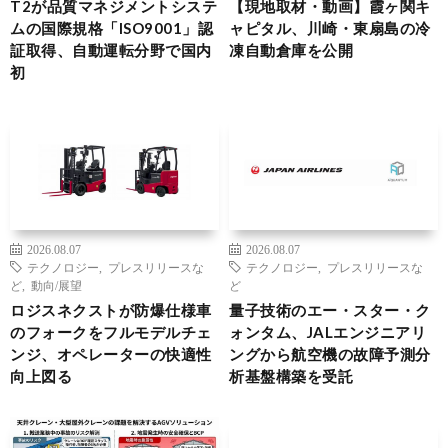
T2が品質マネジメントシステ
【現地取材・動画】霞ヶ関キ
ムの国際規格「ISO9001」認
ャピタル、川崎・東扇島の冷
証取得、自動運転分野で国内
凍自動倉庫を公開
初
2026.08.07
2026.08.07
テクノロジー
,
プレスリリースな
テクノロジー
,
プレスリリースな
ど
,
動向/展望
ど
ロジスネクストが防爆仕様車
量子技術のエー・スター・ク
のフォークをフルモデルチェ
ォンタム、JALエンジニアリ
ンジ、オペレーターの快適性
ングから航空機の故障予測分
向上図る
析基盤構築を受託