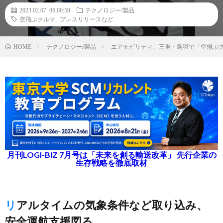
2023.02.07 06:00:59
テクノロジー/製品
空飛ぶクルマ
,
プレスリリースなど
テクノロジー/製品
エアモビリティ、三重・鳥羽で「空⾶ぶ
HOME
月刊LOGI-BIZ 7月号は「未来を創る輸送改革」 先行企業の
生存戦略を徹底取材
リアルタイムの気象条件など取り込み、
安全運航支援図る