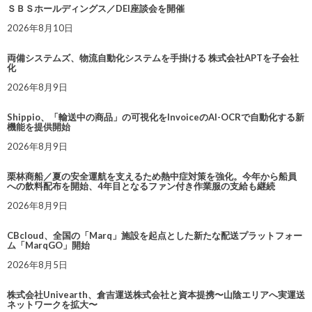
ＳＢＳホールディングス／DEI座談会を開催
2026年8月10日
両備システムズ、物流自動化システムを手掛ける 株式会社APTを子会社
化
2026年8月9日
Shippio、「輸送中の商品」の可視化をInvoiceのAI-OCRで自動化する新
機能を提供開始
2026年8月9日
栗林商船／夏の安全運航を支えるため熱中症対策を強化。今年から船員
への飲料配布を開始、4年目となるファン付き作業服の支給も継続
2026年8月9日
CBcloud、全国の「Marq」施設を起点とした新たな配送プラットフォー
ム「MarqGO」開始
2026年8月5日
株式会社Univearth、倉吉運送株式会社と資本提携〜山陰エリアへ実運送
ネットワークを拡大〜