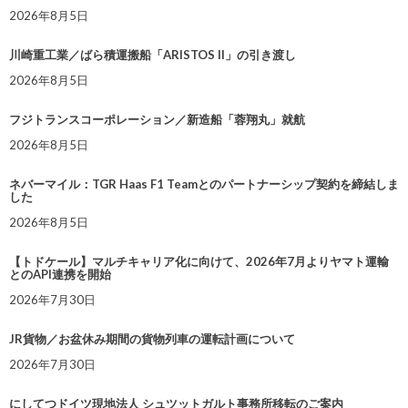
2026年8月5日
川崎重工業／ばら積運搬船「ARISTOS II」の引き渡し
2026年8月5日
フジトランスコーポレーション／新造船「蓉翔丸」就航
2026年8月5日
ネバーマイル：TGR Haas F1 Teamとのパートナーシップ契約を締結しま
した
2026年8月5日
【トドケール】マルチキャリア化に向けて、2026年7月よりヤマト運輸
とのAPI連携を開始
2026年7月30日
JR貨物／お盆休み期間の貨物列車の運転計画について
2026年7月30日
にしてつドイツ現地法人 シュツットガルト事務所移転のご案内