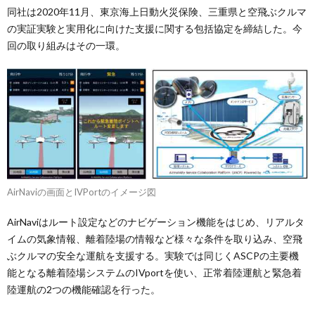
同社は2020年11⽉、東京海上日動火災保険、三重県と空⾶ぶクルマ
の実証実験と実⽤化に向けた支援に関する包括協定を締結した。今
回の取り組みはその一環。
AirNaviの画面とIVPortのイメージ図
AirNaviはルート設定などのナビゲーション機能をはじめ、リアルタ
イムの気象情報、離着陸場の情報など様々な条件を取り込み、空⾶
ぶクルマの安全な運航を支援する。実験では同じくASCPの主要機
能となる離着陸場システムのIVportを使い、正常着陸運航と緊急着
陸運航の2つの機能確認を行った。