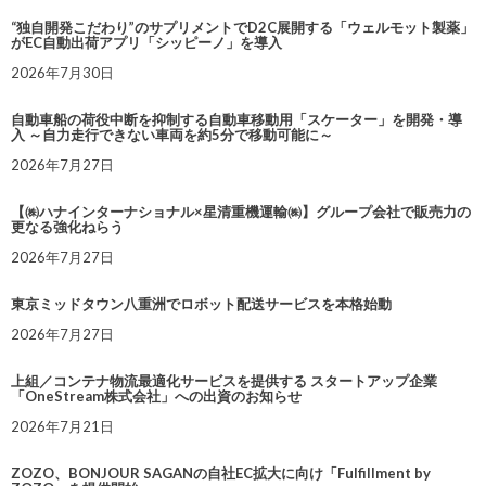
“独自開発こだわり”のサプリメントでD2C展開する「ウェルモット製薬」
がEC自動出荷アプリ「シッピーノ」を導入
2026年7月30日
自動車船の荷役中断を抑制する自動車移動用「スケーター」を開発・導
入 ～自力走行できない車両を約5分で移動可能に～
2026年7月27日
【㈱ハナインターナショナル×星清重機運輸㈱】グループ会社で販売力の
更なる強化ねらう
2026年7月27日
東京ミッドタウン八重洲でロボット配送サービスを本格始動
2026年7月27日
上組／コンテナ物流最適化サービスを提供する スタートアップ企業
「OneStream株式会社」への出資のお知らせ
2026年7月21日
ZOZO、BONJOUR SAGANの自社EC拡大に向け「Fulfillment by