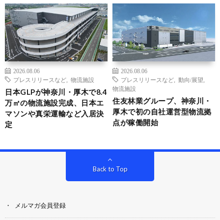
2026.08.06
2026.08.06
プレスリリースなど
,
物流施設
プレスリリースなど
,
動向/展望
,
物流施設
日本GLPが神奈川・厚木で8.4
住友林業グループ、神奈川・
万㎡の物流施設完成、日本エ
厚木で初の自社運営型物流拠
マソンや真栄運輸など入居決
点が稼働開始
定
Back to Top
メルマガ会員登録