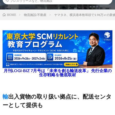
プレスリリースなど
,
物流施設
物流施設/不動産
ヤマタネ、横浜港本牧埠頭で1.96万㎡の新
HOME
月刊LOGI-BIZ 7月号は「未来を創る輸送改革」 先行企業の
生存戦略を徹底取材
輸出入貨物の取り扱い拠点に、配送センタ
ーとして提供も