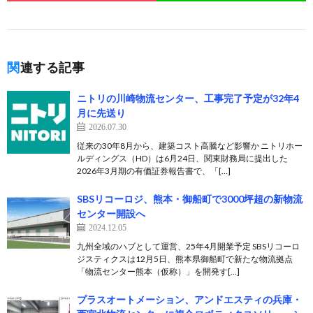
関連する記事
ニトリの川崎物流センター、工事完了予定が32年4
月に先送り
2026.07.30
従来の30年8月から、建築コスト高騰など影響か ニトリホー
ルディングス（HD）は6月24日、関東財務局に提出した
2026年3月期の有価証券報告書で、「[…]
SBSリコーロジ、熊本・御船町で3000坪超の新物流
センター開設へ
2024.12.05
九州全域のハブとして運営、25年4月開業予定 SBSリコーロ
ジスティクスは12月5日、熊本県御船町で新たな物流拠点
「物流センター熊本（仮称）」を開発す[…]
プラスオートメーション、アンドエスティの兵庫・