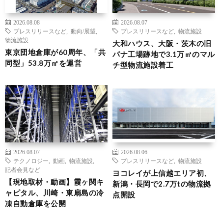
2026.08.08
2026.08.07
プレスリリースなど
,
動向/展望
,
プレスリリースなど
,
物流施設
物流施設
大和ハウス、大阪・茨木の旧
東京団地倉庫が60周年、「共
パナ工場跡地で3.1万㎡のマル
同型」53.8万㎡を運営
チ型物流施設着工
2026.08.07
2026.08.06
テクノロジー
,
動画
,
物流施設
,
プレスリリースなど
,
物流施設
記者会見など
ヨコレイが上信越エリア初、
【現地取材・動画】霞ヶ関キ
新潟・長岡で2.7万tの物流拠
ャピタル、川崎・東扇島の冷
点開設
凍自動倉庫を公開