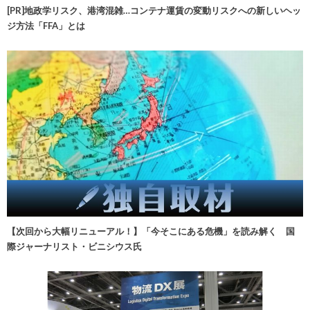
[PR]地政学リスク、港湾混雑…コンテナ運賃の変動リスクへの新しいヘッ
ジ方法「FFA」とは
【次回から大幅リニューアル！】「今そこにある危機」を読み解く 国
際ジャーナリスト・ビニシウス氏