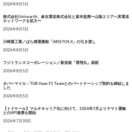
2026年8月5日
株式会社Univearth、倉吉運送株式会社と資本提携〜山陰エリアへ実運送
ネットワークを拡大〜
2026年8月5日
川崎重工業／ばら積運搬船「ARISTOS II」の引き渡し
2026年8月5日
フジトランスコーポレーション／新造船「蓉翔丸」就航
2026年8月5日
ネバーマイル：TGR Haas F1 Teamとのパートナーシップ契約を締結しま
した
2026年8月5日
【トドケール】マルチキャリア化に向けて、2026年7月よりヤマト運輸
とのAPI連携を開始
2026年7月30日