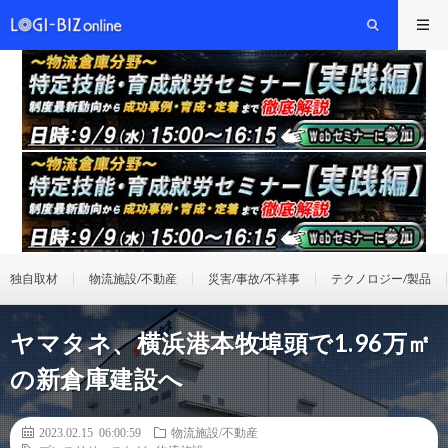
独自取材
物流施設/不動産
災害/事故/不祥事
テクノロジー/製品
ヤマタネ、横浜港本牧埠頭で1.96万㎡
の新倉庫建設へ
2023.02.15 06:00:59
物流施設/不動産