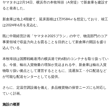
ヤマタネは2月14日、横浜市の本牧埠頭（A突堤）で新倉庫を建設す
ると発表した。
新倉庫は地上4階建て、延床面積は1万9584㎡を想定しており、竣工
は2024年6月を見込む。
既に中期経営計画「ヤマタネ2025プラン」の中で、物流部⾨のコア
事業領域で収益⼒向上を図ることを⽬的として新倉庫の開設を盛り
込んでいる。
本牧埠頭は国際戦略港湾の横浜港で約6割のコンテナを取り扱ってい
る。今後、輸出⼊貨物量の増加が⾒込まれる中、新倉庫は輸出⼊貨
物取り扱い拠点として運営するとともに、流通加⼯・⼩⼝配送など
が可能な配送センターとしても提供。
さらに、定温空調設備を備え、多品種貨物の保管ニーズにも対応し
ていく計画。
施設の概要