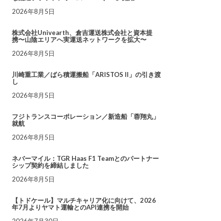
2026年8月5日
株式会社Univearth、倉吉運送株式会社と資本提
携〜山陰エリアへ実運送ネットワークを拡大〜
2026年8月5日
川崎重工業／ばら積運搬船「ARISTOS II」の引き渡
し
2026年8月5日
フジトランスコーポレーション／新造船「蓉翔丸」
就航
2026年8月5日
ネバーマイル：TGR Haas F1 Teamとのパートナー
シップ契約を締結しました
2026年8月5日
【トドケール】マルチキャリア化に向けて、2026
年7月よりヤマト運輸とのAPI連携を開始
2026年7月30日