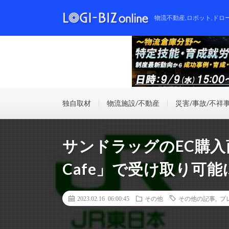
物流不動産,ロボット,ドロ
独自取材
物流施設/不動産
災害/事故/不祥
サンドラッグのEC購入商
Cafe」で受け取り可能
2023.02.16 06:00:45
その他
その他の記事
,
プ