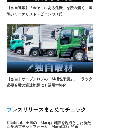
【独自連載】「今そこにある危機」を読み解く 国
際ジャーナリスト・ビニシウス氏
【独自】オープンロジの「AI梱包予測」、トラック
必要台数の迅速把握にも活用本格化
プレスリリースまとめてチェック
CBcloud、全国の「Marq」施設を起点とした新た
な配送プラットフォーム「MarqGO」開始