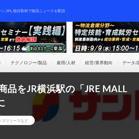
ーン,3PL,独自取材で物流ニュースを配信
事
テクノロジー/製品
雇用/人材
経営/業界動向
データ/
品をJR横浜駅の「JRE MALL
に
レスリリースなど