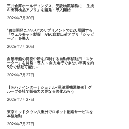
三井倉庫ホールディングス、受託物流業務に 「生成
AI出荷検品アプリ」を開発・導入開始
2026年7月30日
“独自開発こだわり”のサプリメントでD2C展開する
「ウェルモット製薬」がEC自動出荷アプリ「シッピ
ーノ」を導入
2026年7月30日
自動車船の荷役中断を抑制する自動車移動用「スケ
ーター」を開発・導入 ～自力走行できない車両を約
5分で移動可能に～
2026年7月27日
【㈱ハナインターナショナル×星清重機運輸㈱】グ
ループ会社で販売力の更なる強化ねらう
2026年7月27日
東京ミッドタウン八重洲でロボット配送サービスを
本格始動
2026年7月27日