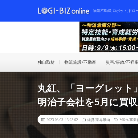
物流不動産,ロボット,ドロ
独自取材
物流施設/不動産
災害/事故/不祥
丸紅、「ヨーグレット
明治子会社を5月に買収
2023.03.03 13:23:02
経営/業界動向
M&A/事