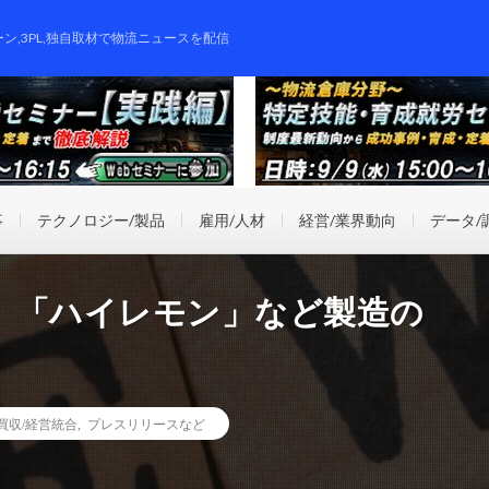
ーン,3PL,独自取材で物流ニュースを配信
事
テクノロジー/製品
雇用/人材
経営/業界動向
データ/
」「ハイレモン」など製造の
業買収/経営統合
,
プレスリリースなど