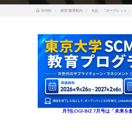
経営/業界動向
丸紅、「ヨーグレット」
HOME
月刊LOGI-BIZ 7月号は「未