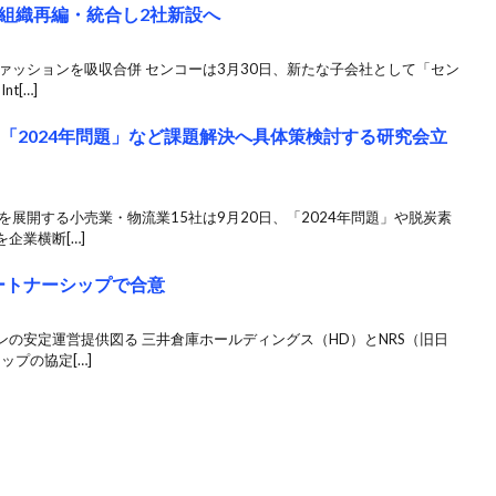
組織再編・統合し2社新設へ
ァッションを吸収合併 センコーは3月30日、新たな子会社として「セン
t[…]
「2024年問題」など課題解決へ具体策検討する研究会立
を展開する小売業・物流業15社は9月20日、「2024年問題」や脱炭素
企業横断[…]
ートナーシップで合意
の安定運営提供図る 三井倉庫ホールディングス（HD）とNRS（旧日
ップの協定[…]