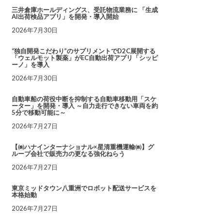
三井倉庫ホールディングス、受託物流業務に 「生成
AI出荷検品アプリ」を開発・導入開始
2026年7月30日
“独自開発こだわり”のサプリメントでD2C展開する
「ウェルモット製薬」がEC自動出荷アプリ「シッピ
ーノ」を導入
2026年7月30日
自動車船の荷役中断を抑制する自動車移動用「スケ
ーター」を開発・導入 ～自力走行できない車両を約
5分で移動可能に～
2026年7月27日
【㈱ハナインターナショナル×星清重機運輸㈱】グ
ループ会社で販売力の更なる強化ねらう
2026年7月27日
東京ミッドタウン八重洲でロボット配送サービスを
本格始動
2026年7月27日