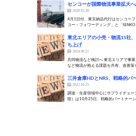
センコーが国際物流事業拡大へ
2020.03.30
4月1日付、東京納品代行はセンコーフ
コー・フォワーディング」と「SENKO In
東北エリアの小売・物流15社、
ち上げ
2024.09.21
共同物流など検討へ 東北エリアで事業
など物流が抱える課題を共有、改善策を
三井倉庫HDとNRS、戦略的パ
2022.10.25
調達・生産領域中心にサプライチェーン
陸）は10月25日、戦略的パートナーシ