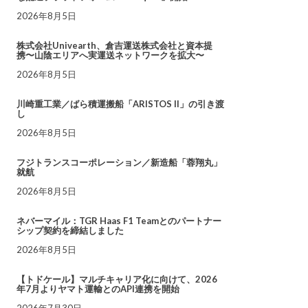
2026年8月5日
株式会社Univearth、倉吉運送株式会社と資本提
携〜山陰エリアへ実運送ネットワークを拡大〜
2026年8月5日
川崎重工業／ばら積運搬船「ARISTOS II」の引き渡
し
2026年8月5日
フジトランスコーポレーション／新造船「蓉翔丸」
就航
2026年8月5日
ネバーマイル：TGR Haas F1 Teamとのパートナー
シップ契約を締結しました
2026年8月5日
【トドケール】マルチキャリア化に向けて、2026
年7月よりヤマト運輸とのAPI連携を開始
2026年7月30日