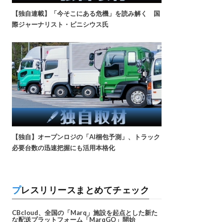
【独自連載】「今そこにある危機」を読み解く 国
際ジャーナリスト・ビニシウス氏
【独自】オープンロジの「AI梱包予測」、トラック
必要台数の迅速把握にも活用本格化
プレスリリースまとめてチェック
CBcloud、全国の「Marq」施設を起点とした新た
な配送プラットフォーム「MarqGO」開始