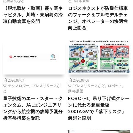
記者会見など
ど
,
動向/展望
【現地取材・動画】霞ヶ関キ
ロジスネクストが防爆仕様車
ャピタル、川崎・東扇島の冷
のフォークをフルモデルチェ
凍自動倉庫を公開
ンジ、オペレーターの快適性
向上図る
2026.08.07
2026.08.06
テクノロジー
,
プレスリリースな
プレスリリースなど
,
ロボット
,
ど
動向/展望
量子技術のエー・スター・ク
ROBO-HI、吊り下げ式クレー
ォンタム、JALエンジニアリ
ンに代わる超重量級
ングから航空機の故障予測分
200tAGVで「落下リスク」
析基盤構築を受託
解消と説明