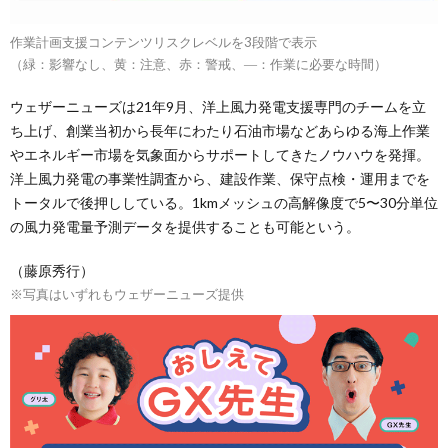
作業計画支援コンテンツリスクレベルを3段階で表示
（緑：影響なし、黄：注意、赤：警戒、―：作業に必要な時間）
ウェザーニューズは21年9月、洋上風力発電支援専門のチームを立
ち上げ、創業当初から長年にわたり石油市場などあらゆる海上作業
やエネルギー市場を気象面からサポートしてきたノウハウを発揮。
洋上風力発電の事業性調査から、建設作業、保守点検・運用までを
トータルで後押ししている。1kmメッシュの高解像度で5〜30分単位
の風力発電量予測データを提供することも可能という。
（藤原秀行）
※写真はいずれもウェザーニューズ提供