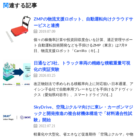
関連する記事
ZMPの物流支援ロボット、自動運転向けクラウドサ
ービスと連携
2019.07.09
個々の稼働率計算や投資回収度合いを計算、適正管理サポー
ト 自動運転技術開発などを手掛けるZMP（東京）は7月9
日、物流支援ロボット「CarriRo（キ[…]
日通など3社、トラック車両の精緻な積載重量可視
化の実証実験
2026.03.25
改正物効法で求められる積載率向上に対応狙い 日本通運、ア
イシン子会社で自動車用ブレーキなどを手掛けるアドヴィッ
クス（愛知県刈谷市）、スマートドライブの[…]
SkyDrive、空飛ぶクルマ向けに東レ・カーボンマジ
ックと開発推進の複合材機体構造で「材料適合性試
験」開始
2022.07.21
軽量化や大型化、省エネなど促進期待 「空飛ぶクルマ」や物