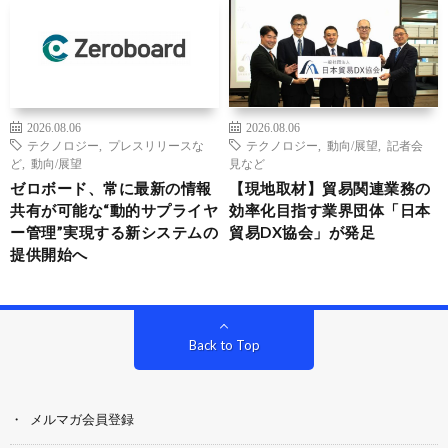
2026.08.06
2026.08.06
テクノロジー
,
プレスリリースな
テクノロジー
,
動向/展望
,
記者会
ど
,
動向/展望
見など
ゼロボード、常に最新の情報
【現地取材】貿易関連業務の
共有が可能な“動的サプライヤ
効率化目指す業界団体「日本
ー管理”実現する新システムの
貿易DX協会」が発足
提供開始へ
Back to Top
メルマガ会員登録