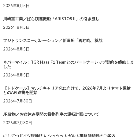
2026年8月5日
川崎重工業／ばら積運搬船「ARISTOS II」の引き渡し
2026年8月5日
フジトランスコーポレーション／新造船「蓉翔丸」就航
2026年8月5日
ネバーマイル：TGR Haas F1 Teamとのパートナーシップ契約を締結しま
した
2026年8月5日
【トドケール】マルチキャリア化に向けて、2026年7月よりヤマト運輸
とのAPI連携を開始
2026年7月30日
JR貨物／お盆休み期間の貨物列車の運転計画について
2026年7月30日
にしてつドイツ現地法人 シュツットガルト事務所移転のご案内