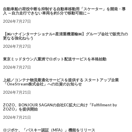
自動車船の荷役中断を抑制する自動車移動用「スケーター」を開発・導
入 ～自力走行できない車両を約5分で移動可能に～
2026年7月27日
【㈱ハナインターナショナル×星清重機運輸㈱】グループ会社で販売力の
更なる強化ねらう
2026年7月27日
東京ミッドタウン八重洲でロボット配送サービスを本格始動
2026年7月27日
上組／コンテナ物流最適化サービスを提供する スタートアップ企業
「OneStream株式会社」への出資のお知らせ
2026年7月21日
ZOZO、BONJOUR SAGANの自社EC拡大に向け「Fulfillment by
ZOZO」を提供開始
2026年7月21日
ロジポケ、「パスキー認証（MFA）」機能をリリース