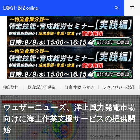
独自取材
物流施設/不動産
災害/事故/不祥事
テクノロジー/製品
ウェザーニューズ、洋上風力発電市場
向けに海上作業支援サービスの提供開
始