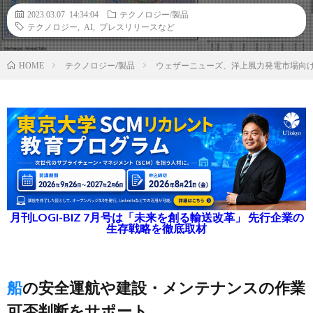
2023.03.07 14:34:04
テクノロジー/製品
テクノロジー
,
AI
,
プレスリリースなど
テクノロジー/製品
ウェザーニューズ、洋上風力発電市場向
HOME
月刊LOGI-BIZ 7月号は「未来を創る輸送改革」 先行企業の
生存戦略を徹底取材
船の安全運航や建設・メンテナンスの作業
可否判断をサポート