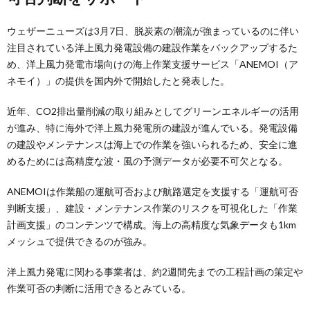
ウェザーニューズは3月7日、脱炭素の潮流が強まっているのに伴い
注目されている洋上風力発電設備の建設作業をバックアップするた
め、洋上風力発電市場向けの海上作業支援サービス「ANEMOI（ア
ネモイ）」の提供を国内外で開始したと発表した。
近年、CO2排出量削減の取り組みとしてグリーンエネルギーの活用
が進み、特に海外で洋上風力発電所の建設が進んでいる。発電設備
の建設やメンテナンスは海上での作業を強いられるため、安全に進
めるためには高精度な波・風の予測データが必要不可欠となる。
ANEMOIは作業船の運航可否および航路選定を支援する「運航可否
判断支援」、建設・メンテナンス作業のリスクを可視化した「作業
計画支援」のコンテンツで構成。海上の高精度な気象データも1km
メッシュで提供できるのが強み。
洋上風力発電に関わる事業者は、約2週間先までの工程計画の策定や
作業可否の判断に活用できるとみている。