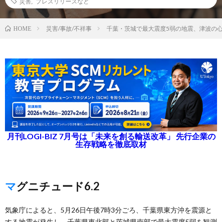
災害
,
プレスリリースなど
災害/事故/不祥事
千葉・茨城で最大震度5弱の地震、津波の
HOME
月刊LOGI-BIZ 7月号は「未来を創る輸送改革」 先行企業の
生存戦略を徹底取材
マグニチュード6.2
気象庁によると、5月26日午後7時3分ごろ、千葉県東方沖を震源と
する地震が発生し、千葉県東北部と茨城県南部で最大震度5弱を観測