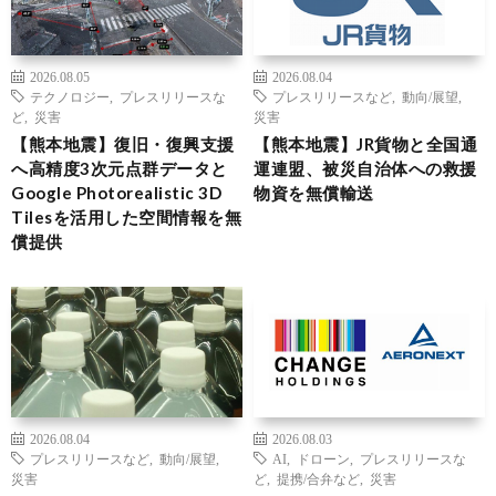
2026.08.05
2026.08.04
テクノロジー
,
プレスリリースな
プレスリリースなど
,
動向/展望
,
ど
,
災害
災害
【熊本地震】復旧・復興支援
【熊本地震】JR貨物と全国通
へ高精度3次元点群データと
運連盟、被災自治体への救援
Google Photorealistic 3D
物資を無償輸送
Tilesを活用した空間情報を無
償提供
2026.08.04
2026.08.03
プレスリリースなど
,
動向/展望
,
AI
,
ドローン
,
プレスリリースな
災害
ど
,
提携/合弁など
,
災害