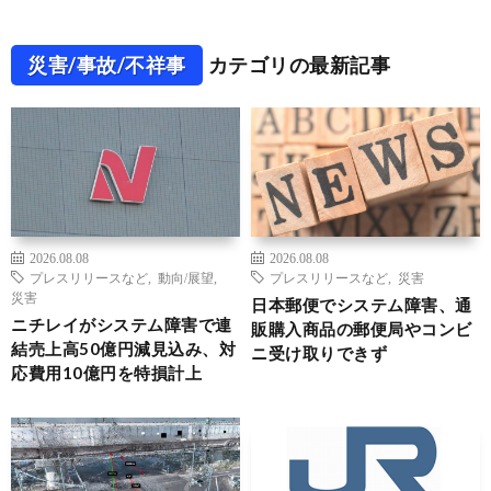
災害/事故/不祥事
カテゴリの最新記事
2026.08.08
2026.08.08
プレスリリースなど
,
動向/展望
,
プレスリリースなど
,
災害
災害
日本郵便でシステム障害、通
ニチレイがシステム障害で連
販購入商品の郵便局やコンビ
結売上高50億円減見込み、対
ニ受け取りできず
応費用10億円を特損計上