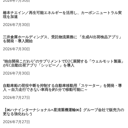
2026年7月30日
椿本チエイン／再生可能エネルギーを活用し、カーボンニュートラル実
現を加速
2026年7月30日
三井倉庫ホールディングス、受託物流業務に 「生成AI出荷検品アプリ」
を開発・導入開始
2026年7月30日
“独自開発こだわり”のサプリメントでD2C展開する「ウェルモット製薬」
がEC自動出荷アプリ「シッピーノ」を導入
2026年7月30日
自動車船の荷役中断を抑制する自動車移動用「スケーター」を開発・導
入 ～自力走行できない車両を約5分で移動可能に～
2026年7月27日
【㈱ハナインターナショナル×星清重機運輸㈱】グループ会社で販売力の
更なる強化ねらう
2026年7月27日