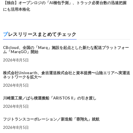
【独自】オープンロジの「AI梱包予測」、トラック必要台数の迅速把握
にも活用本格化
プレスリリースまとめてチェック
CBcloud、全国の「Marq」施設を起点とした新たな配送プラットフォー
ム「MarqGO」開始
2026年8月5日
株式会社Univearth、倉吉運送株式会社と資本提携〜山陰エリアへ実運送
ネットワークを拡大〜
2026年8月5日
川崎重工業／ばら積運搬船「ARISTOS II」の引き渡し
2026年8月5日
フジトランスコーポレーション／新造船「蓉翔丸」就航
2026年8月5日