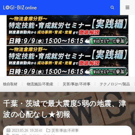
独自取材
物流施設/不動産
災害/事故/不祥事
テクノロジー/製品
千葉・茨城で最大震度5弱の地震、津
波の心配なし★初報
2023.05.26 19:20:41
災害/事故/不祥事