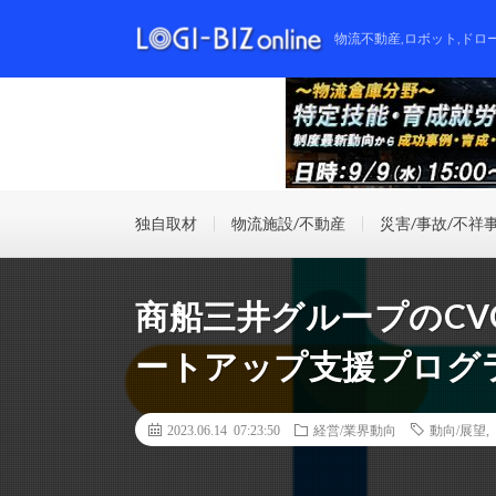
物流不動産,ロボット,ドロ
独自取材
物流施設/不動産
災害/事故/不祥
商船三井グループのC
ートアップ支援プログ
2023.06.14 07:23:50
経営/業界動向
動向/展望
,