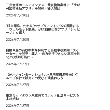
三井倉庫ホールディングス、受託物流業務に 「生成
AI出荷検品アプリ」を開発・導入開始
2026年7月30日
“独自開発こだわり”のサプリメントでD2C展開する
「ウェルモット製薬」がEC自動出荷アプリ「シッピ
ーノ」を導入
2026年7月30日
自動車船の荷役中断を抑制する自動車移動用「スケ
ーター」を開発・導入 ～自力走行できない車両を約
5分で移動可能に～
2026年7月27日
【㈱ハナインターナショナル×星清重機運輸㈱】グ
ループ会社で販売力の更なる強化ねらう
2026年7月27日
東京ミッドタウン八重洲でロボット配送サービスを
本格始動
2026年7月27日