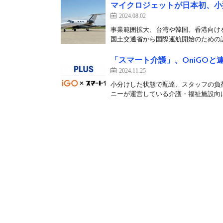
マイクロジェットが日本初、小
2024.08.02
事業範囲拡大、台湾や韓国、香港向け
国土交通省から国際運航開始のための認
「スマート介護」、OniGO
2024.11.25
小分けした状態で配達、スタッフの負荷
ニーが運営している介護・福祉施設向け