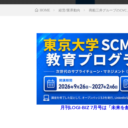
経営/業界動向
商船三井グループのCV
HOME
月刊LOGI-BIZ 7月号は「未