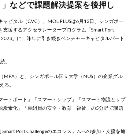
ト」などで課題解決提案を後押し
ピタル（CVC）、MOL PLUSは6月13日、シンガポー
援するアクセラレータープログラム「Smart Port
ジ) 2023」に、昨年に引き続きベンチャーキャピタルパート
連続。
ール港湾庁（MPA）と、シンガポール国立大学（NUS）の企業グル
数える。
マートポート」「スマートシップ」「スマート物流とサプ
脱炭素化」「乗組員の安全・教育・福祉」の5分野で課題
art Port Challengeのエコシステムへの参加・支援を通