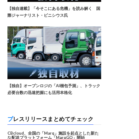
【独自連載】「今そこにある危機」を読み解く 国
際ジャーナリスト・ビニシウス氏
【独自】オープンロジの「AI梱包予測」、トラック
必要台数の迅速把握にも活用本格化
プレスリリースまとめてチェック
CBcloud、全国の「Marq」施設を起点とした新た
な配送プラットフォーム「MarqGO」開始