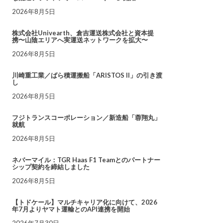
2026年8月5日
株式会社Univearth、倉吉運送株式会社と資本提
携〜山陰エリアへ実運送ネットワークを拡大〜
2026年8月5日
川崎重工業／ばら積運搬船「ARISTOS II」の引き渡
し
2026年8月5日
フジトランスコーポレーション／新造船「蓉翔丸」
就航
2026年8月5日
ネバーマイル：TGR Haas F1 Teamとのパートナー
シップ契約を締結しました
2026年8月5日
【トドケール】マルチキャリア化に向けて、2026
年7月よりヤマト運輸とのAPI連携を開始
2026年7月30日