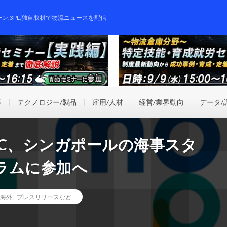
ーン,3PL,独自取材で物流ニュースを配信
事
テクノロジー/製品
雇用/人材
経営/業界動向
データ/
VC、シンガポールの海事スタ
ラムに参加へ
海外
,
プレスリリースなど