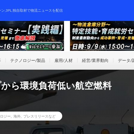
ーン,3PL,独自取材で物流ニュースを配信
事
テクノロジー/製品
雇用/人材
経営/業界動向
データ/
プから環境負荷低い航空燃料
ロジー
,
海外
,
プレスリリースなど