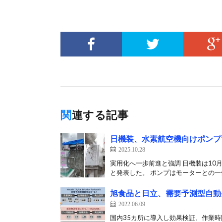
関連する記事
日機装、水素航空機向けポンプ
2025.10.28
実用化へ一歩前進と強調 日機装は10
と発表した。 ポンプはモーターとの一体
旭食品と日立、需要予測型自動
2022.06.09
国内35カ所に導入し効果検証、作業時