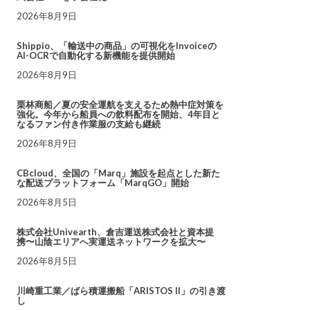
2026年8月9日
Shippio、「輸送中の商品」の可視化をInvoiceの
AI-OCRで自動化する新機能を提供開始
2026年8月9日
栗林商船／夏の安全運航を支えるため熱中症対策を
強化。今年から船員への飲料配布を開始、4年目と
なるファン付き作業服の支給も継続
2026年8月9日
CBcloud、全国の「Marq」施設を起点とした新た
な配送プラットフォーム「MarqGO」開始
2026年8月5日
株式会社Univearth、倉吉運送株式会社と資本提
携〜山陰エリアへ実運送ネットワークを拡大〜
2026年8月5日
川崎重工業／ばら積運搬船「ARISTOS II」の引き渡
し