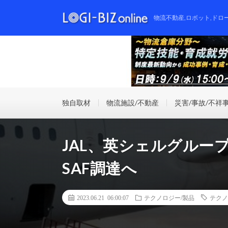
物流不動産,ロボット,ドロ
独自取材
物流施設/不動産
災害/事故/不祥
JAL、英シェルグルー
SAF調達へ
2023.06.21 06:00:07
テクノロジー/製品
テクノ