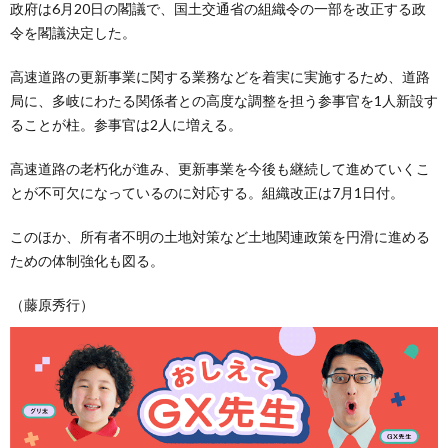
政府は6月20日の閣議で、国土交通省の組織令の一部を改正する政
令を閣議決定した。
高速道路の更新事業に関する業務などを着実に実施するため、道路
局に、多岐にわたる関係者との高度な調整を担う参事官を1人新設す
ることが柱。参事官は2人に増える。
高速道路の老朽化が進み、更新事業を今後も継続して進めていくこ
とが不可欠になっているのに対応する。組織改正は7月1日付。
このほか、所有者不明の土地対策など土地関連政策を円滑に進める
ための体制強化も図る。
（藤原秀行）