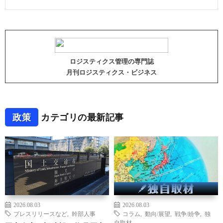
ロジスティクス管理の専門誌
月刊ロジスティクス・ビジネス
政策
カテゴリの最新記事
2026.08.03
2026.08.03
プレスリリースなど
,
幹部人事
コラム
,
動向/展望
,
戦争/紛争
,
独
自取材