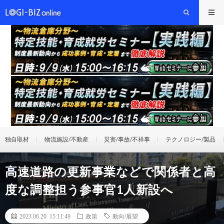
独自取材
物流施設/不動産
災害/事故/不祥事
テクノロジー/製品
高速道路の更新事業などで関係者と高
度な調整担う参事官1人新設へ
2023.06.20 15:11:49
政策
動向/展望