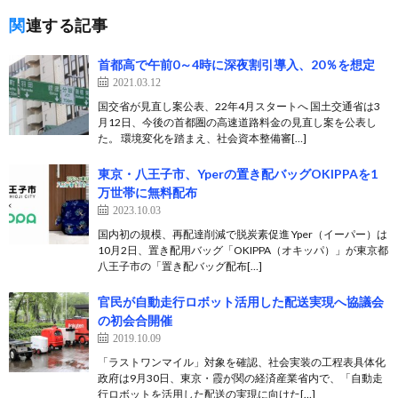
関連する記事
首都高で午前0～4時に深夜割引導入、20％を想定
2021.03.12
国交省が見直し案公表、22年4月スタートへ 国土交通省は3
月12日、今後の首都圏の高速道路料金の見直し案を公表し
た。 環境変化を踏まえ、社会資本整備審[…]
東京・八王子市、Yperの置き配バッグOKIPPAを1
万世帯に無料配布
2023.10.03
国内初の規模、再配達削減で脱炭素促進 Yper（イーパー）は
10月2日、置き配用バッグ「OKIPPA（オキッパ）」が東京都
八王子市の「置き配バッグ配布[…]
官民が自動走行ロボット活用した配送実現へ協議会
の初会合開催
2019.10.09
「ラストワンマイル」対象を確認、社会実装の工程表具体化
政府は9月30日、東京・霞が関の経済産業省内で、「自動走
行ロボットを活用した配送の実現に向けた[…]