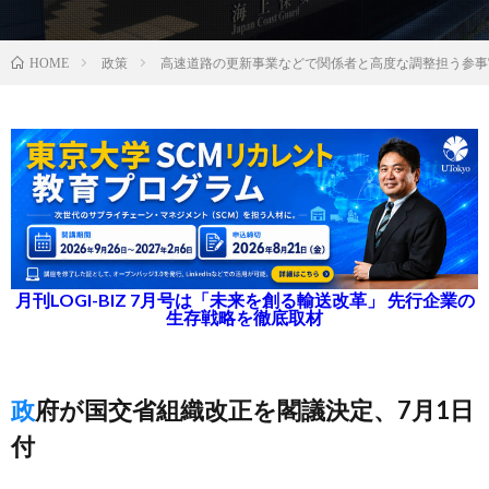
政策
高速道路の更新事業などで関係者と高度な調整担う参事
HOME
月刊LOGI-BIZ 7月号は「未来を創る輸送改革」 先行企業の
生存戦略を徹底取材
政府が国交省組織改正を閣議決定、7月1日
付