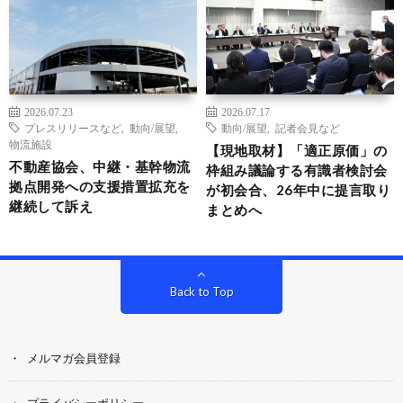
2026.07.23
2026.07.17
プレスリリースなど
,
動向/展望
,
動向/展望
,
記者会見など
物流施設
【現地取材】「適正原価」の
不動産協会、中継・基幹物流
枠組み議論する有識者検討会
拠点開発への支援措置拡充を
が初会合、26年中に提言取り
継続して訴え
まとめへ
Back to Top
メルマガ会員登録
プライバシーポリシー