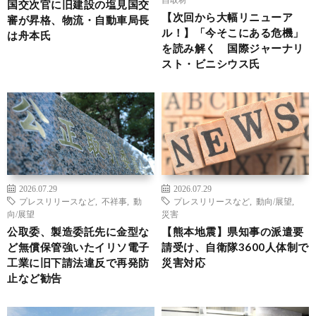
国交次官に旧建設の塩見国交
【次回から大幅リニューア
審が昇格、物流・自動車局長
ル！】「今そこにある危機」
は舟本氏
を読み解く 国際ジャーナリ
スト・ビニシウス氏
2026.07.29
2026.07.29
プレスリリースなど
,
不祥事
,
動
プレスリリースなど
,
動向/展望
,
向/展望
災害
公取委、製造委託先に金型な
【熊本地震】県知事の派遣要
ど無償保管強いたイリソ電子
請受け、自衛隊3600人体制で
工業に旧下請法違反で再発防
災害対応
止など勧告