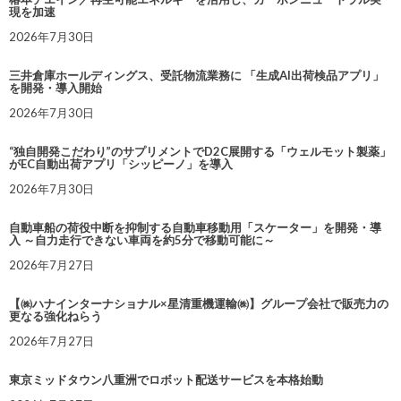
現を加速
2026年7月30日
三井倉庫ホールディングス、受託物流業務に 「生成AI出荷検品アプリ」
を開発・導入開始
2026年7月30日
“独自開発こだわり”のサプリメントでD2C展開する「ウェルモット製薬」
がEC自動出荷アプリ「シッピーノ」を導入
2026年7月30日
自動車船の荷役中断を抑制する自動車移動用「スケーター」を開発・導
入 ～自力走行できない車両を約5分で移動可能に～
2026年7月27日
【㈱ハナインターナショナル×星清重機運輸㈱】グループ会社で販売力の
更なる強化ねらう
2026年7月27日
東京ミッドタウン八重洲でロボット配送サービスを本格始動