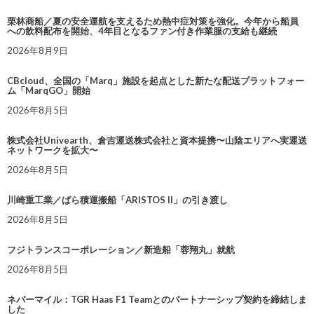
栗林商船／夏の安全運航を支えるため熱中症対策を強化。今年から船員
への飲料配布を開始、4年目となるファン付き作業服の支給も継続
2026年8月9日
CBcloud、全国の「Marq」施設を起点とした新たな配送プラットフォー
ム「MarqGO」開始
2026年8月5日
株式会社Univearth、倉吉運送株式会社と資本提携〜山陰エリアへ実運送
ネットワークを拡大〜
2026年8月5日
川崎重工業／ばら積運搬船「ARISTOS II」の引き渡し
2026年8月5日
フジトランスコーポレーション／新造船「蓉翔丸」就航
2026年8月5日
ネバーマイル：TGR Haas F1 Teamとのパートナーシップ契約を締結しま
した