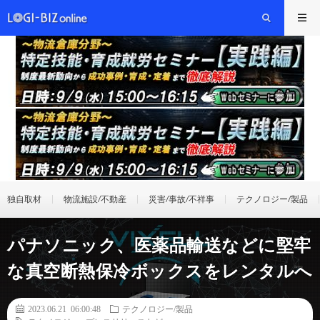
独自取材
物流施設/不動産
災害/事故/不祥事
テクノロジー/製品
パナソニック、医薬品輸送などに堅牢
な真空断熱保冷ボックスをレンタルへ
2023.06.21 06:00:48
テクノロジー/製品