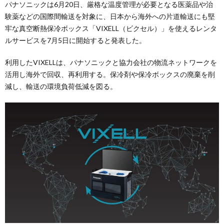
パナソニックは6月20日、厳格な温度管理が必要となる医薬品や治
験薬などの国際間輸送を対象に、日本から海外への片道輸送にも堅
牢な真空断熱保冷ボックス「VIXELL（ビクセル）」を使えるレンタ
ルサービスを7月5日に開始すると発表した。
利用したVIXELLは、パナソニックと協力会社の物流ネットワークを
活用し海外で回収、再利用する。保冷剤や保冷ボックスの廃棄を削
減し、輸送の環境負荷低減を図る。