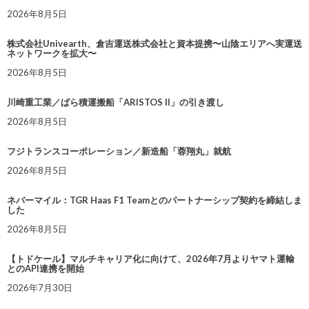
2026年8月5日
株式会社Univearth、倉吉運送株式会社と資本提携〜山陰エリアへ実運送
ネットワークを拡大〜
2026年8月5日
川崎重工業／ばら積運搬船「ARISTOS II」の引き渡し
2026年8月5日
フジトランスコーポレーション／新造船「蓉翔丸」就航
2026年8月5日
ネバーマイル：TGR Haas F1 Teamとのパートナーシップ契約を締結しま
した
2026年8月5日
【トドケール】マルチキャリア化に向けて、2026年7月よりヤマト運輸
とのAPI連携を開始
2026年7月30日