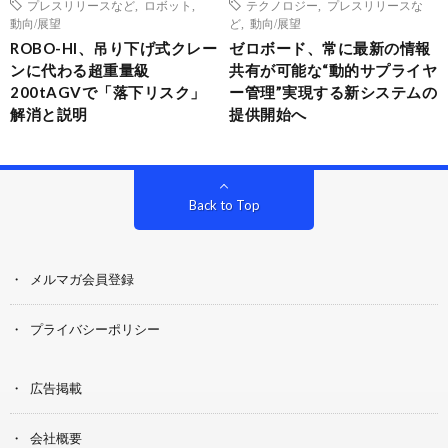
プレスリリースなど
,
ロボット
,
テクノロジー
,
プレスリリースな
動向/展望
ど
,
動向/展望
ROBO-HI、吊り下げ式クレー
ゼロボード、常に最新の情報
ンに代わる超重量級
共有が可能な“動的サプライヤ
200tAGVで「落下リスク」
ー管理”実現する新システムの
解消と説明
提供開始へ
Back to Top
メルマガ会員登録
プライバシーポリシー
広告掲載
会社概要