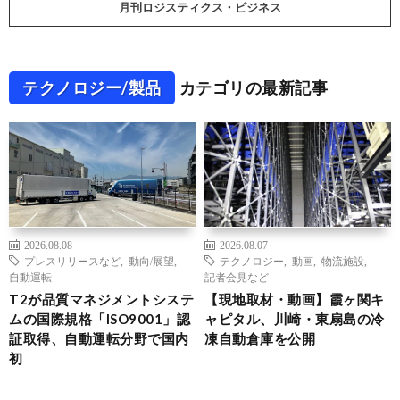
月刊ロジスティクス・ビジネス
テクノロジー/製品
カテゴリの最新記事
2026.08.08
2026.08.07
プレスリリースなど
,
動向/展望
,
テクノロジー
,
動画
,
物流施設
,
自動運転
記者会見など
T2が品質マネジメントシステ
【現地取材・動画】霞ヶ関キ
ムの国際規格「ISO9001」認
ャピタル、川崎・東扇島の冷
証取得、自動運転分野で国内
凍自動倉庫を公開
初