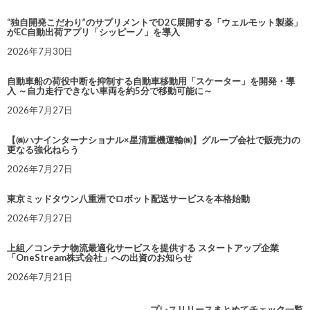
“独自開発こだわり”のサプリメントでD2C展開する「ウェルモット製薬」
がEC自動出荷アプリ「シッピーノ」を導入
2026年7月30日
自動車船の荷役中断を抑制する自動車移動用「スケーター」を開発・導
入 ～自力走行できない車両を約5分で移動可能に～
2026年7月27日
【㈱ハナインターナショナル×星清重機運輸㈱】グループ会社で販売力の
更なる強化ねらう
2026年7月27日
東京ミッドタウン八重洲でロボット配送サービスを本格始動
2026年7月27日
上組／コンテナ物流最適化サービスを提供する スタートアップ企業
「OneStream株式会社」への出資のお知らせ
2026年7月21日
プレスリリースまとめてチェック一覧