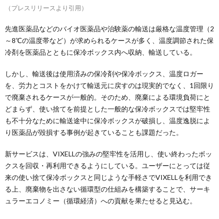
（プレスリリースより引用）
先進医薬品などのバイオ医薬品や治験薬の輸送は厳格な温度管理（2
～8℃の温度帯など）が求められるケースが多く、温度調節された保
冷剤を医薬品とともに保冷ボックス内へ収納、輸送している。
しかし、輸送後は使用済みの保冷剤や保冷ボックス、温度ロガー
を、労力とコストをかけて輸送元に戻すのは現実的でなく、1回限り
で廃棄されるケースが一般的。そのため、廃棄による環境負荷にと
どまらず、使い捨てを前提とした一般的な保冷ボックスでは堅牢性
も不十分なために輸送途中に保冷ボックスが破損し、温度逸脱によ
り医薬品が毀損する事例が起きていることも課題だった。
新サービスは、VIXELLの強みの堅牢性を活用し、使い終わったボッ
クスを回収・再利用できるようにしている。ユーザーにとっては従
来の使い捨て保冷ボックスと同じような手軽さでVIXELLを利用でき
る上、廃棄物を出さない循環型の仕組みを構築することで、サーキ
ュラーエコノミー（循環経済）への貢献を果たせると見込む。