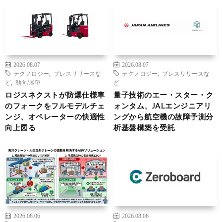
2026.08.07
2026.08.07
テクノロジー
,
プレスリリースな
テクノロジー
,
プレスリリースな
ど
,
動向/展望
ど
ロジスネクストが防爆仕様車
量子技術のエー・スター・ク
のフォークをフルモデルチェ
ォンタム、JALエンジニアリ
ンジ、オペレーターの快適性
ングから航空機の故障予測分
向上図る
析基盤構築を受託
2026.08.06
2026.08.06