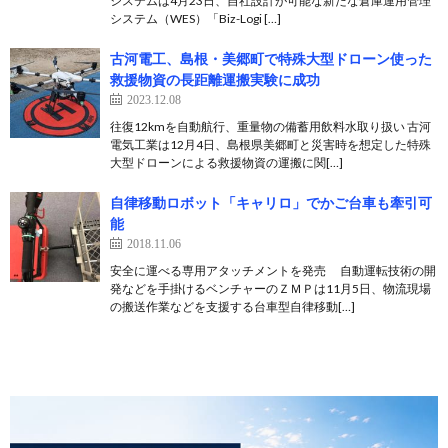
システムは4月23日、自社設計が可能な新たな倉庫運用管理
システム（WES）「Biz-Logi […]
古河電工、島根・美郷町で特殊大型ドローン使った
救援物資の長距離運搬実験に成功
2023.12.08
往復12kmを自動航行、重量物の備蓄用飲料水取り扱い 古河
電気工業は12月4日、島根県美郷町と災害時を想定した特殊
大型ドローンによる救援物資の運搬に関[…]
自律移動ロボット「キャリロ」でかご台車も牽引可
能
2018.11.06
安全に運べる専用アタッチメントを発売 自動運転技術の開
発などを手掛けるベンチャーのＺＭＰは11月5日、物流現場
の搬送作業などを支援する台車型自律移動[…]