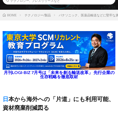
テクノロジー
,
プレスリリースなど
テクノロジー/製品
パナソニック、医薬品輸送などに堅牢な
HOME
月刊LOGI-BIZ 7月号は「未来を創る輸送改革」 先行企業の
生存戦略を徹底取材
日本から海外への「片道」にも利用可能、
資材廃棄削減図る