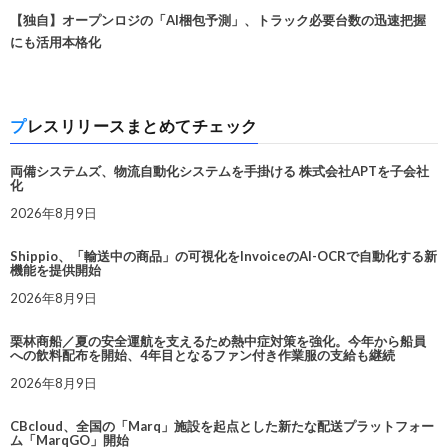
【独自】オープンロジの「AI梱包予測」、トラック必要台数の迅速把握
にも活用本格化
プレスリリースまとめてチェック
両備システムズ、物流自動化システムを手掛ける 株式会社APTを子会社
化
2026年8月9日
Shippio、「輸送中の商品」の可視化をInvoiceのAI-OCRで自動化する新
機能を提供開始
2026年8月9日
栗林商船／夏の安全運航を支えるため熱中症対策を強化。今年から船員
への飲料配布を開始、4年目となるファン付き作業服の支給も継続
2026年8月9日
CBcloud、全国の「Marq」施設を起点とした新たな配送プラットフォー
ム「MarqGO」開始