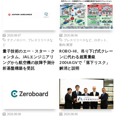
2026.08.07
2026.08.06
テクノロジー
,
プレスリリースな
プレスリリースなど
,
ロボット
,
ど
動向/展望
量子技術のエー・スター・ク
ROBO-HI、吊り下げ式クレー
ォンタム、JALエンジニアリ
ンに代わる超重量級
ングから航空機の故障予測分
200tAGVで「落下リスク」
析基盤構築を受託
解消と説明
2026.08.06
2026.08.06