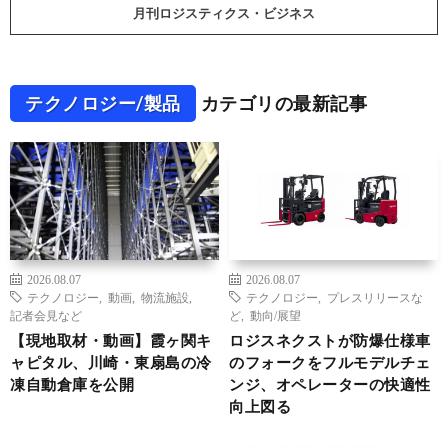
月刊ロジスティクス・ビジネス
テクノロジー/製品
カテゴリの最新記事
2026.08.07
2026.08.07
テクノロジー
,
動画
,
物流施設
,
テクノロジー
,
プレスリリースな
記者会見など
ど
,
動向/展望
【現地取材・動画】霞ヶ関キ
ロジスネクストが防爆仕様車
ャピタル、川崎・東扇島の冷
のフォークをフルモデルチェ
凍自動倉庫を公開
ンジ、オペレーターの快適性
向上図る