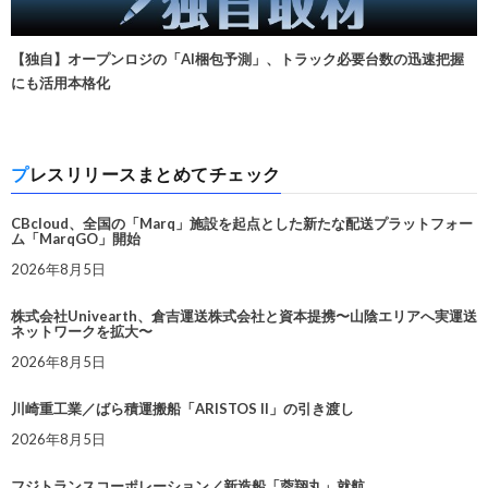
【独自】オープンロジの「AI梱包予測」、トラック必要台数の迅速把握
にも活用本格化
プレスリリースまとめてチェック
CBcloud、全国の「Marq」施設を起点とした新たな配送プラットフォー
ム「MarqGO」開始
2026年8月5日
株式会社Univearth、倉吉運送株式会社と資本提携〜山陰エリアへ実運送
ネットワークを拡大〜
2026年8月5日
川崎重工業／ばら積運搬船「ARISTOS II」の引き渡し
2026年8月5日
フジトランスコーポレーション／新造船「蓉翔丸」就航