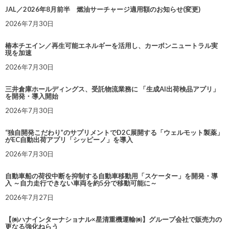
JAL／2026年8月前半 燃油サーチャージ適用額のお知らせ(変更)
2026年7月30日
椿本チエイン／再生可能エネルギーを活用し、カーボンニュートラル実
現を加速
2026年7月30日
三井倉庫ホールディングス、受託物流業務に 「生成AI出荷検品アプリ」
を開発・導入開始
2026年7月30日
“独自開発こだわり”のサプリメントでD2C展開する「ウェルモット製薬」
がEC自動出荷アプリ「シッピーノ」を導入
2026年7月30日
自動車船の荷役中断を抑制する自動車移動用「スケーター」を開発・導
入 ～自力走行できない車両を約5分で移動可能に～
2026年7月27日
【㈱ハナインターナショナル×星清重機運輸㈱】グループ会社で販売力の
更なる強化ねらう