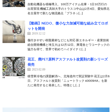
自動化機器を積極導入、100万アイテム在庫・1日10万行の
出荷実現 機械工具卸大手のトラスコ中山は2月4日、愛知県北
名古屋市で新たな物流拠点「プラネッ[…]
【動画】NEDO、微小な力加減可能な組み立てロボ
ットを開発
2019.12.12
傷付きやすい樹脂素材などにも対応 新エネルギー・産業技術
総合開発機構と埼玉大は12月12日、興電舎とワコーテックの
協力を得て、世界で初めてハイダイナミ[…]
花王、廃PET原料アスファルト改質剤の新シリーズ
発売
2023.02.09
積雪寒冷地の課題解消へ、北海道内で実証実験中 花王は2月8
日、アスファルト改質剤「ニュートラック 6000SMA」を新
たに発売すると発表した。特徴とし[…]