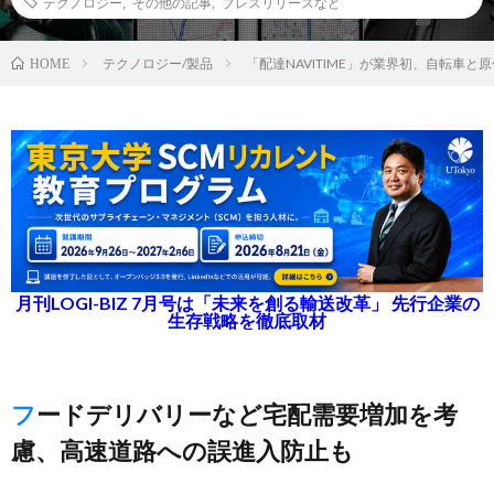
テクノロジー
,
その他の記事
,
プレスリリースなど
テクノロジー/製品
「配達NAVITIME」が業界初、自転車
HOME
月刊LOGI-BIZ 7月号は「未来を創る輸送改革」 先行企業の
生存戦略を徹底取材
フードデリバリーなど宅配需要増加を考
慮、高速道路への誤進入防止も