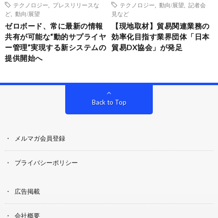
テクノロジー
,
プレスリリースな
テクノロジー
,
動向/展望
,
記者会
ど
,
動向/展望
見など
ゼロボード、常に最新の情報
【現地取材】貿易関連業務の
共有が可能な“動的サプライヤ
効率化目指す業界団体「日本
ー管理”実現する新システムの
貿易DX協会」が発足
提供開始へ
Back to Top
メルマガ会員登録
プライバシーポリシー
広告掲載
会社概要