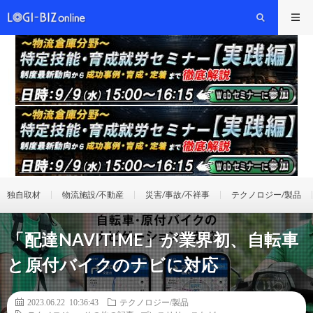
独自取材
物流施設/不動産
災害/事故/不祥事
テクノロジー/製品
「配達NAVITIME」が業界初、自転車
と原付バイクのナビに対応
2023.06.22 10:36:43
テクノロジー/製品