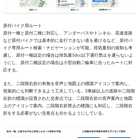
原付バイク用ルート
原付一種と原付二種に対応し、アンダーパスやトンネル、高速道路
など原付バイクでは基本的に走行できない道を避けるなど、原付バ
イク専用ルート検索・ナビゲーションが可能。排気量別の規制も考
慮し、原付一種設定の場合は排気量50cc以下通行禁止を通らないよ
うにし、原付二種設定の場合は小型自動二輪車に合ったルートに対
応する。
また、二段階右折の有無を音声と地図上の標識アイコンで案内し、
視覚的にも判断できるよう工夫している。3車線以上の道路や二段階
右折の標識が設置された交差点では、二段階右折の音声案内と地図
上のアイコンで案内。二段階右折禁止の標識にも対応し、二段階右
折をする必要がない交差点も分かるようにしている。