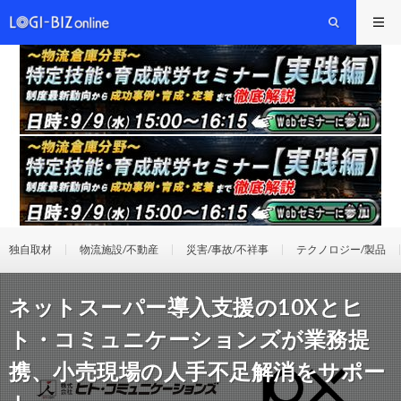
独自取材
物流施設/不動産
災害/事故/不祥事
テクノロジー/製品
ネットスーパー導入支援の10Xとヒ
ト・コミュニケーションズが業務提
携、小売現場の人手不足解消をサポー