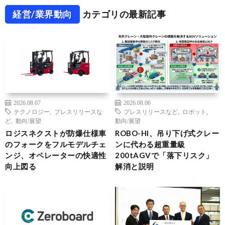
経営/業界動向
カテゴリの最新記事
2026.08.07
2026.08.06
テクノロジー
,
プレスリリースな
プレスリリースなど
,
ロボット
,
ど
,
動向/展望
動向/展望
ロジスネクストが防爆仕様車
ROBO-HI、吊り下げ式クレー
のフォークをフルモデルチェ
ンに代わる超重量級
ンジ、オペレーターの快適性
200tAGVで「落下リスク」
向上図る
解消と説明