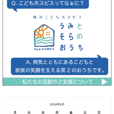
2026年8月
月
火
水
木
金
土
日