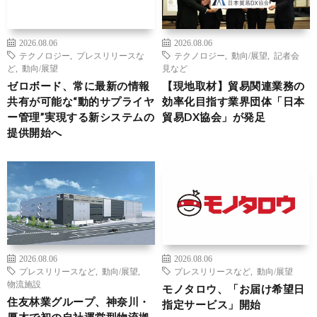
2026.08.06
2026.08.06
テクノロジー
,
プレスリリースな
テクノロジー
,
動向/展望
,
記者会
ど
,
動向/展望
見など
ゼロボード、常に最新の情報
【現地取材】貿易関連業務の
共有が可能な“動的サプライヤ
効率化目指す業界団体「日本
ー管理”実現する新システムの
貿易DX協会」が発足
提供開始へ
2026.08.06
2026.08.06
プレスリリースなど
,
動向/展望
,
プレスリリースなど
,
動向/展望
物流施設
モノタロウ、「お届け希望日
住友林業グループ、神奈川・
指定サービス」開始
厚木で初の自社運営型物流拠