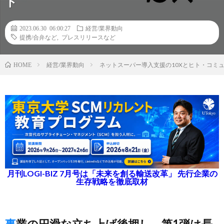
ト
2023.06.30 06:00:27
経営/業界動向
提携/合弁など
,
プレスリリースなど
経営/業界動向
ネットスーパー導入支援の10Xとヒト・コミ
HOME
月刊LOGI-BIZ 7月号は「未来を創る輸送改革」 先行企業の
生存戦略を徹底取材
事業の円滑な立ち上げ後押し、第1弾は長