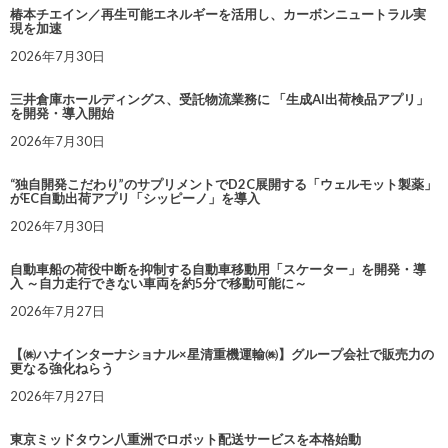
椿本チエイン／再生可能エネルギーを活用し、カーボンニュートラル実
現を加速
2026年7月30日
三井倉庫ホールディングス、受託物流業務に 「生成AI出荷検品アプリ」
を開発・導入開始
2026年7月30日
“独自開発こだわり”のサプリメントでD2C展開する「ウェルモット製薬」
がEC自動出荷アプリ「シッピーノ」を導入
2026年7月30日
自動車船の荷役中断を抑制する自動車移動用「スケーター」を開発・導
入 ～自力走行できない車両を約5分で移動可能に～
2026年7月27日
【㈱ハナインターナショナル×星清重機運輸㈱】グループ会社で販売力の
更なる強化ねらう
2026年7月27日
東京ミッドタウン八重洲でロボット配送サービスを本格始動