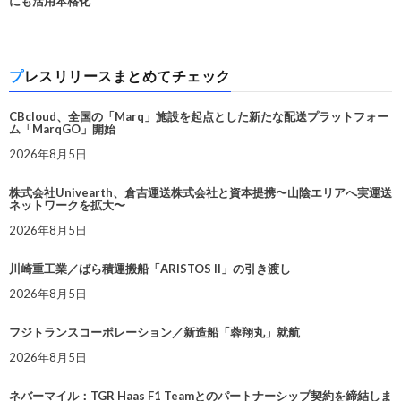
にも活用本格化
プレスリリースまとめてチェック
CBcloud、全国の「Marq」施設を起点とした新たな配送プラットフォー
ム「MarqGO」開始
2026年8月5日
株式会社Univearth、倉吉運送株式会社と資本提携〜山陰エリアへ実運送
ネットワークを拡大〜
2026年8月5日
川崎重工業／ばら積運搬船「ARISTOS II」の引き渡し
2026年8月5日
フジトランスコーポレーション／新造船「蓉翔丸」就航
2026年8月5日
ネバーマイル：TGR Haas F1 Teamとのパートナーシップ契約を締結しま