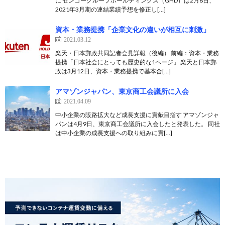
に センコーグループホールディングス（GHD）は2月8日、
2021年3月期の連結業績予想を修正し[…]
資本・業務提携「企業文化の違いが相互に刺激」
2021.03.12
楽天・日本郵政共同記者会見詳報（後編） 前編：資本・業務
提携「日本社会にとっても歴史的な1ページ」 楽天と日本郵
政は3月12日、資本・業務提携で基本合[…]
アマゾンジャパン、東京商工会議所に入会
2021.04.09
中小企業の販路拡大など成長支援に貢献目指す アマゾンジャ
パンは4月9日、東京商工会議所に入会したと発表した。 同社
は中小企業の成長支援への取り組みに貢[…]