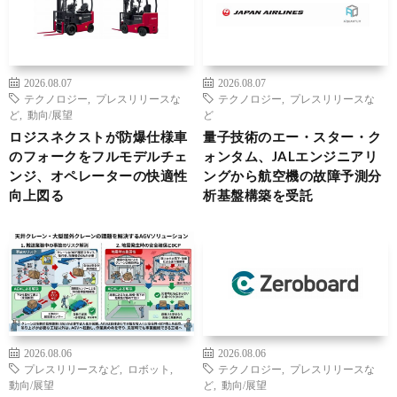
2026.08.07
2026.08.07
テクノロジー
,
プレスリリースな
テクノロジー
,
プレスリリースな
ど
,
動向/展望
ど
ロジスネクストが防爆仕様車
量子技術のエー・スター・ク
のフォークをフルモデルチェ
ォンタム、JALエンジニアリ
ンジ、オペレーターの快適性
ングから航空機の故障予測分
向上図る
析基盤構築を受託
2026.08.06
2026.08.06
プレスリリースなど
,
ロボット
,
テクノロジー
,
プレスリリースな
動向/展望
ど
,
動向/展望