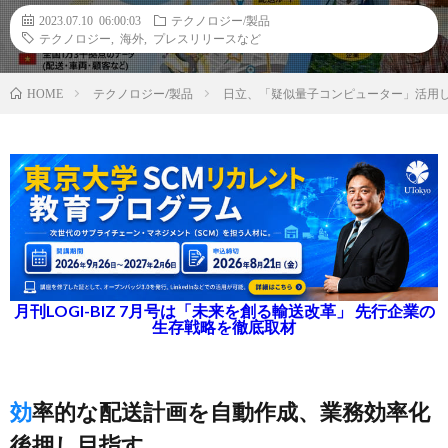
2023.07.10 06:00:03
テクノロジー/製品
テクノロジー
,
海外
,
プレスリリースなど
テクノロジー/製品
日立、「疑似量子コンピューター」活用し
HOME
月刊LOGI-BIZ 7月号は「未来を創る輸送改革」 先行企業の
生存戦略を徹底取材
効率的な配送計画を自動作成、業務効率化
後押し目指す