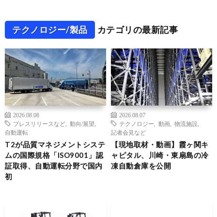
テクノロジー/製品
カテゴリの最新記事
2026.08.08
2026.08.07
プレスリリースなど
,
動向/展望
,
テクノロジー
,
動画
,
物流施設
,
自動運転
記者会見など
T2が品質マネジメントシステ
【現地取材・動画】霞ヶ関キ
ムの国際規格「ISO9001」認
ャピタル、川崎・東扇島の冷
証取得、自動運転分野で国内
凍自動倉庫を公開
初