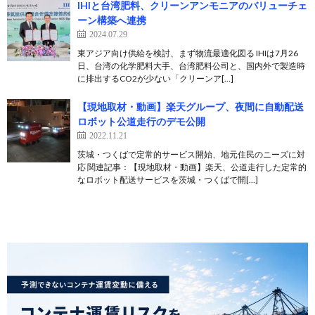
IHIと台湾肥料、クリーンアンモニアのバリューチェ
ーン構築へ連携
2024.07.29
東アジア向け供給を検討、まず物流最適化図る IHIは7月26
日、台湾の化学肥料大手、台湾肥料公司と、国内外で製造時
に排出するCO2が少ない「クリーンア[…]
【現地取材・動画】楽天グループ、夜間に自動配送
ロボット公道走行のデモ公開
2022.11.21
茨城・つくばで定常的サービス開始、地元住民のニーズに対
応 関連記事：【現地取材・動画】楽天、公道走行した定常的
なロボット配送サービスを茨城・つくばで開[…]