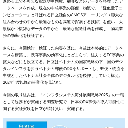
進める上で不可欠な配送や車両数、顧客などのデータを整理したデ
ータベースを作成。現在の中核事業の郵便・物流で、「疑似量子コ
ンピューター」と呼ばれる日立独自のCMOSアニーリング（膨大な
組み合わせの中から最適なものを高速で探索する技術）を使い、大
規模かつ複雑なデータの中から、最適な配送計画を作成し、物流業
務の効率化を検証する。
さらに、今回検討・検証した内容を基に、今後は本格的にデータベ
ースを構築し、既存事業の効率化にとどまらず、注力するEC事業の
拡大などにも役立てる。日立はベトナムの国家戦略の下、国のデジ
タルインフラを担うベトナム郵便のDXをサポートし、郵便・物流を
中核としたベトナム社会全体のデジタル化を後押ししていく構え。
2024年度以降の事業化を見込む。
今回の取り組みは、「インフラシステム海外展開戦略2025」の一環
として総務省が実施する調査研究で、日本のDX事例の導入可能性に
関する実証実験を日立が請け負い、実施する。