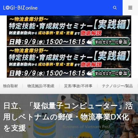
独自取材
物流施設/不動産
災害/事故/不祥事
テクノロジー/製品
日立、「疑似量子コンピューター」活
用しベトナムの郵便・物流事業DX化
を支援