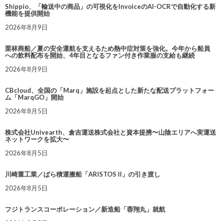
Shippio、「輸送中の商品」の可視化をInvoiceのAI-OCRで自動化する新
機能を提供開始
2026年8月9日
栗林商船／夏の安全運航を支えるため熱中症対策を強化。今年から船員
への飲料配布を開始、4年目となるファン付き作業服の支給も継続
2026年8月9日
CBcloud、全国の「Marq」施設を起点とした新たな配送プラットフォー
ム「MarqGO」開始
2026年8月5日
株式会社Univearth、倉吉運送株式会社と資本提携〜山陰エリアへ実運送
ネットワークを拡大〜
2026年8月5日
川崎重工業／ばら積運搬船「ARISTOS II」の引き渡し
2026年8月5日
フジトランスコーポレーション／新造船「蓉翔丸」就航