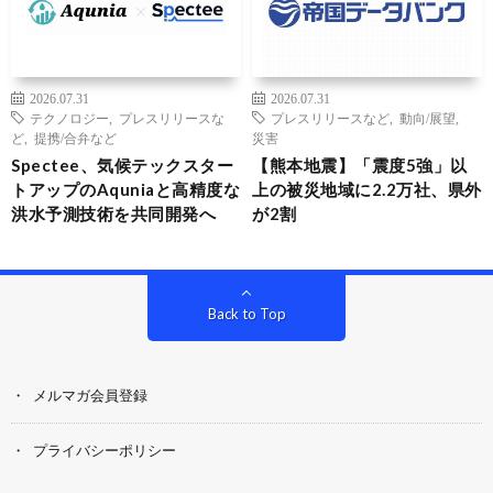
2026.07.31
2026.07.31
テクノロジー
,
プレスリリースな
プレスリリースなど
,
動向/展望
,
ど
,
提携/合弁など
災害
Spectee、気候テックスター
【熊本地震】「震度5強」以
トアップのAquniaと高精度な
上の被災地域に2.2万社、県外
洪水予測技術を共同開発へ
が2割
Back to Top
メルマガ会員登録
プライバシーポリシー