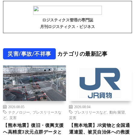
ロジスティクス管理の専門誌
月刊ロジスティクス・ビジネス
災害/事故/不祥事
カテゴリの最新記事
2026.08.05
2026.08.04
テクノロジー
,
プレスリリースな
プレスリリースなど
,
動向/展望
,
ど
,
災害
災害
【熊本地震】復旧・復興支援
【熊本地震】JR貨物と全国通
へ高精度3次元点群データと
運連盟、被災自治体への救援