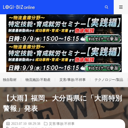
独自取材
物流施設/不動産
災害/事故/不祥事
テクノロジー/製品
【大雨】福岡、大分両県に「大雨特別
警報」発表
2023.07.10 08:29:38
災害/事故/不祥事