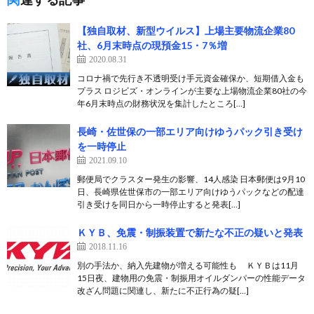
【独自取材、新型ウイルス】上場主要物流企業80
社、6月末時点の現預金15・7％増
2020.08.31
コロナ禍で先行き不透明受け手元資金確保か、短期借入金も
プラス ロジビズ・オンラインが主要な上場物流企業80社の今
年6月末時点の財務状況を集計したところ[…]
長崎・佐世保の一部エリア向けゆうパック引き受け
を一時停止
2021.09.10
郵便局でクラスター発生の影響、14人感染 日本郵便は9月10
日、長崎県佐世保市の一部エリア向けゆうパックなどの配達
引き受けを同日から一時停止すると発表[…]
ＫＹＢ、免震・制振装置で新たな不正の疑いと発表
2018.11.16
別の手法か、納入先建物が増える可能性も ＫＹＢは11月
15日夜、建物用の免震・制振用オイルダンパーの性能データ
改ざん問題に関連し、新たに不正行為の疑[…]