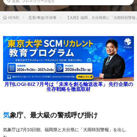
災害
,
プレスリリースなど
災害/事故/不祥事
【大雨】福岡、大分両県に「大雨特別警報
HOME
月刊LOGI-BIZ 7月号は「未来を創る輸送改革」 先行企業の
生存戦略を徹底取材
気象庁、最大級の警戒呼び掛け
気象庁は7月10日朝、福岡県と大分県に「大雨特別警報」を出し
た。