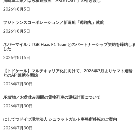
川崎重工業／ばら積運搬船「ARISTOS II」の引き渡し
2026年8月5日
フジトランスコーポレーション／新造船「蓉翔丸」就航
2026年8月5日
ネバーマイル：TGR Haas F1 Teamとのパートナーシップ契約を締結しま
した
2026年8月5日
【トドケール】マルチキャリア化に向けて、2026年7月よりヤマト運輸
とのAPI連携を開始
2026年7月30日
JR貨物／お盆休み期間の貨物列車の運転計画について
2026年7月30日
にしてつドイツ現地法人 シュツットガルト事務所移転のご案内
2026年7月30日