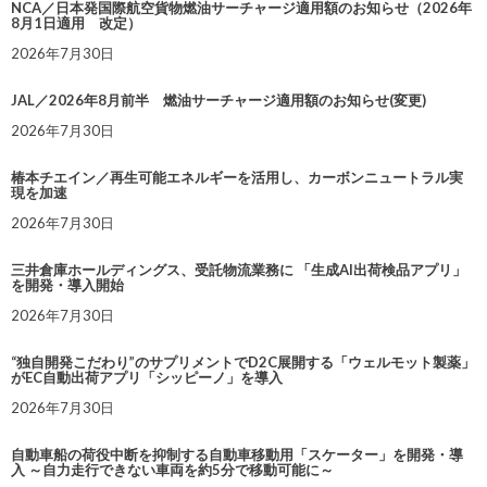
NCA／日本発国際航空貨物燃油サーチャージ適用額のお知らせ（2026年
8月1日適用 改定）
2026年7月30日
JAL／2026年8月前半 燃油サーチャージ適用額のお知らせ(変更)
2026年7月30日
椿本チエイン／再生可能エネルギーを活用し、カーボンニュートラル実
現を加速
2026年7月30日
三井倉庫ホールディングス、受託物流業務に 「生成AI出荷検品アプリ」
を開発・導入開始
2026年7月30日
“独自開発こだわり”のサプリメントでD2C展開する「ウェルモット製薬」
がEC自動出荷アプリ「シッピーノ」を導入
2026年7月30日
自動車船の荷役中断を抑制する自動車移動用「スケーター」を開発・導
入 ～自力走行できない車両を約5分で移動可能に～