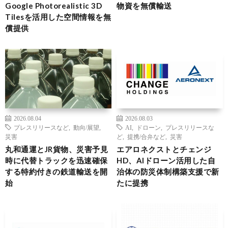
Google Photorealistic 3D
物資を無償輸送
Tilesを活用した空間情報を無
償提供
2026.08.04
2026.08.03
プレスリリースなど
,
動向/展望
,
AI
,
ドローン
,
プレスリリースな
災害
ど
,
提携/合弁など
,
災害
丸和通運とJR貨物、災害予見
エアロネクストとチェンジ
時に代替トラックを迅速確保
HD、AIドローン活用した自
する特約付きの鉄道輸送を開
治体の防災体制構築支援で新
始
たに提携