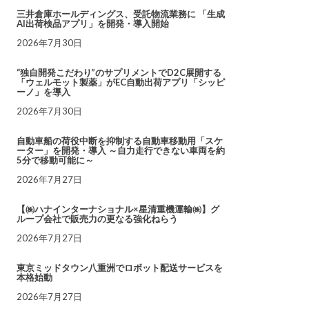
三井倉庫ホールディングス、受託物流業務に 「生成
AI出荷検品アプリ」を開発・導入開始
2026年7月30日
“独自開発こだわり”のサプリメントでD2C展開する
「ウェルモット製薬」がEC自動出荷アプリ「シッピ
ーノ」を導入
2026年7月30日
自動車船の荷役中断を抑制する自動車移動用「スケ
ーター」を開発・導入 ～自力走行できない車両を約
5分で移動可能に～
2026年7月27日
【㈱ハナインターナショナル×星清重機運輸㈱】グ
ループ会社で販売力の更なる強化ねらう
2026年7月27日
東京ミッドタウン八重洲でロボット配送サービスを
本格始動
2026年7月27日