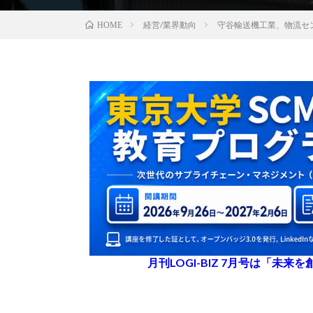
経営/業界動向
守谷輸送機工業、物流セ
HOME
月刊LOGI-BIZ 7月号は「未