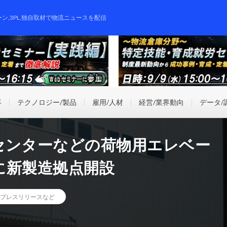
ーン,3PL,独自取材で物流ニュースを配信
事
テクノロジー/製品
雇用/人材
経営/業界動向
データ/
センターなどの荷物用エレベー
に新製造拠点開設
プレスリリースなど