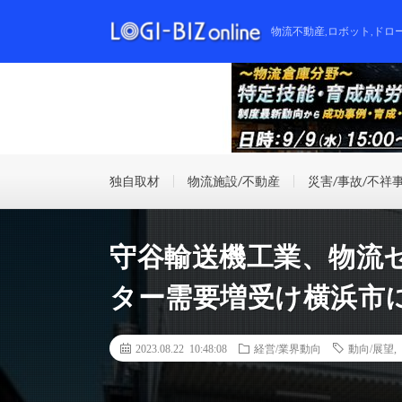
物流不動産,ロボット,ドロ
独自取材
物流施設/不動産
災害/事故/不祥
守谷輸送機工業、物流
ター需要増受け横浜市
2023.08.22 10:48:08
経営/業界動向
動向/展望
,