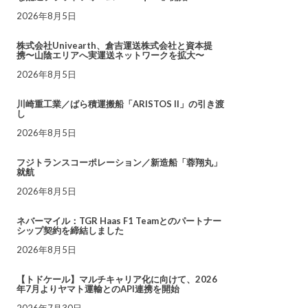
2026年8月5日
株式会社Univearth、倉吉運送株式会社と資本提
携〜山陰エリアへ実運送ネットワークを拡大〜
2026年8月5日
川崎重工業／ばら積運搬船「ARISTOS II」の引き渡
し
2026年8月5日
フジトランスコーポレーション／新造船「蓉翔丸」
就航
2026年8月5日
ネバーマイル：TGR Haas F1 Teamとのパートナー
シップ契約を締結しました
2026年8月5日
【トドケール】マルチキャリア化に向けて、2026
年7月よりヤマト運輸とのAPI連携を開始
2026年7月30日