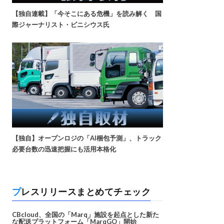
【独自連載】「今そこにある危機」を読み解く 国
際ジャーナリスト・ビニシウス氏
【独自】オープンロジの「AI梱包予測」、トラック
必要台数の迅速把握にも活用本格化
プレスリリースまとめてチェック
CBcloud、全国の「Marq」施設を起点とした新た
な配送プラットフォーム「MarqGO」開始