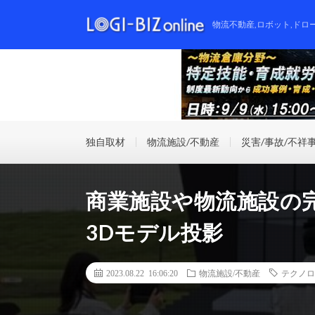
物流不動産,ロボット,ドロ
独自取材
物流施設/不動産
災害/事故/不祥
商業施設や物流施設の
3Dモデル投影
2023.08.22 16:06:20
物流施設/不動産
テクノロ