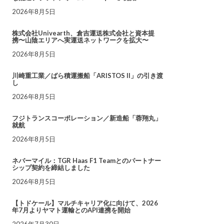
2026年8月5日
株式会社Univearth、倉吉運送株式会社と資本提
携〜山陰エリアへ実運送ネットワークを拡大〜
2026年8月5日
川崎重工業／ばら積運搬船「ARISTOS II」の引き渡
し
2026年8月5日
フジトランスコーポレーション／新造船「蓉翔丸」
就航
2026年8月5日
ネバーマイル：TGR Haas F1 Teamとのパートナー
シップ契約を締結しました
2026年8月5日
【トドケール】マルチキャリア化に向けて、2026
年7月よりヤマト運輸とのAPI連携を開始
2026年7月30日