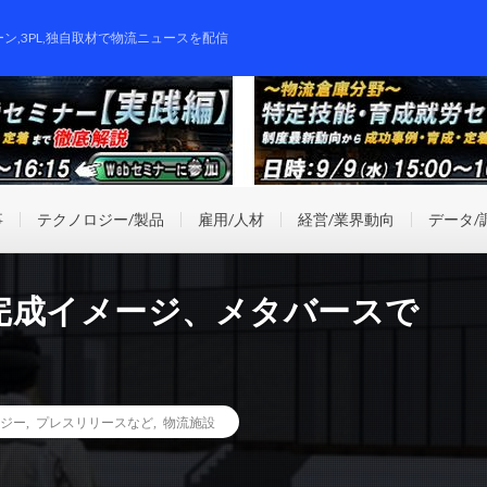
ーン,3PL,独自取材で物流ニュースを配信
事
テクノロジー/製品
雇用/人材
経営/業界動向
データ/
完成イメージ、メタバースで
ジー
,
プレスリリースなど
,
物流施設