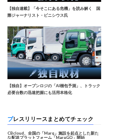
【独自連載】「今そこにある危機」を読み解く 国
際ジャーナリスト・ビニシウス氏
【独自】オープンロジの「AI梱包予測」、トラック
必要台数の迅速把握にも活用本格化
プレスリリースまとめてチェック
CBcloud、全国の「Marq」施設を起点とした新た
な配送プラットフォーム「MarqGO」開始