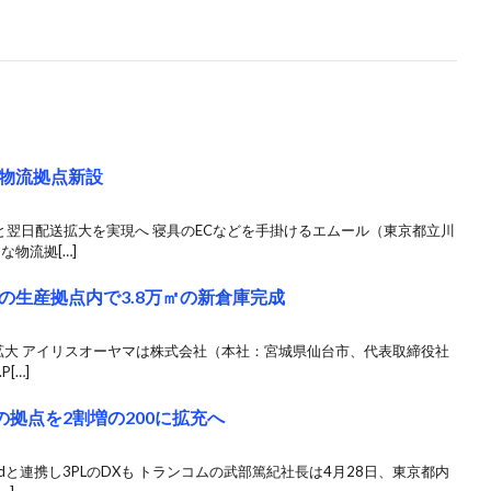
物流拠点新設
と翌日配送拡大を実現へ 寝具のECなどを手掛けるエムール（東京都立川
な物流拠[…]
の生産拠点内で3.8万㎡の新倉庫完成
倍に拡大 アイリスオーヤマは株式会社（本社：宮城県仙台市、代表取締役社
[…]
の拠点を2割増の200に拡充へ
udと連携し3PLのDXも トランコムの武部篤紀社長は4月28日、東京都内