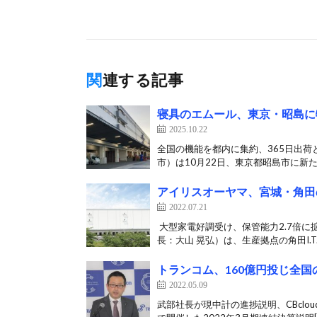
関連する記事
寝具のエムール、東京・昭島に
2025.10.22
全国の機能を都内に集約、365日出荷
市）は10月22日、東京都昭島市に新た
アイリスオーヤマ、宮城・角田
2022.07.21
​ 大型家電好調受け、保管能力2.7
長：大山 晃弘）は、生産拠点の角田I.T.P
トランコム、160億円投じ全国
2022.05.09
武部社長が現中計の進捗説明、CBclo