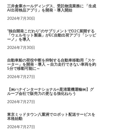
三井倉庫ホールディングス、受託物流業務に 「生成
AI出荷検品アプリ」を開発・導入開始
2026年7月30日
“独自開発こだわり”のサプリメントでD2C展開する
「ウェルモット製薬」がEC自動出荷アプリ「シッピ
ーノ」を導入
2026年7月30日
自動車船の荷役中断を抑制する自動車移動用「スケ
ーター」を開発・導入 ～自力走行できない車両を約
5分で移動可能に～
2026年7月27日
【㈱ハナインターナショナル×星清重機運輸㈱】グ
ループ会社で販売力の更なる強化ねらう
2026年7月27日
東京ミッドタウン八重洲でロボット配送サービスを
本格始動
2026年7月27日