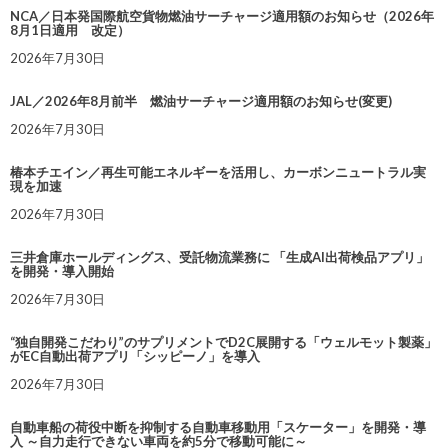
NCA／日本発国際航空貨物燃油サーチャージ適用額のお知らせ（2026年
8月1日適用 改定）
2026年7月30日
JAL／2026年8月前半 燃油サーチャージ適用額のお知らせ(変更)
2026年7月30日
椿本チエイン／再生可能エネルギーを活用し、カーボンニュートラル実
現を加速
2026年7月30日
三井倉庫ホールディングス、受託物流業務に 「生成AI出荷検品アプリ」
を開発・導入開始
2026年7月30日
“独自開発こだわり”のサプリメントでD2C展開する「ウェルモット製薬」
がEC自動出荷アプリ「シッピーノ」を導入
2026年7月30日
自動車船の荷役中断を抑制する自動車移動用「スケーター」を開発・導
入 ～自力走行できない車両を約5分で移動可能に～