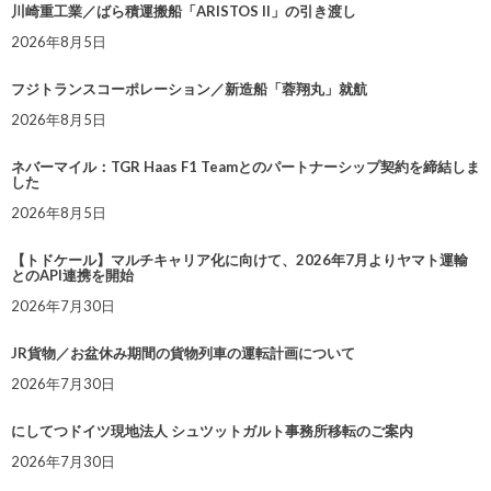
川崎重工業／ばら積運搬船「ARISTOS II」の引き渡し
2026年8月5日
フジトランスコーポレーション／新造船「蓉翔丸」就航
2026年8月5日
ネバーマイル：TGR Haas F1 Teamとのパートナーシップ契約を締結しま
した
2026年8月5日
【トドケール】マルチキャリア化に向けて、2026年7月よりヤマト運輸
とのAPI連携を開始
2026年7月30日
JR貨物／お盆休み期間の貨物列車の運転計画について
2026年7月30日
にしてつドイツ現地法人 シュツットガルト事務所移転のご案内
2026年7月30日