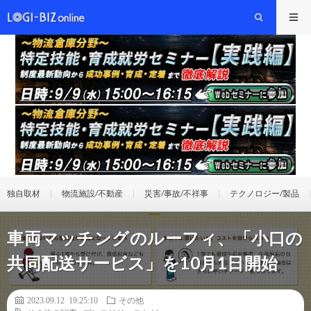
独自取材
物流施設/不動産
災害/事故/不祥事
テクノロジー/製品
車両マッチングのルーフィ、「小口の
共同配送サービス」を10月1日開始
2023.09.12 19:25:10
その他