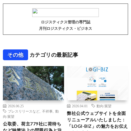
ロジスティクス管理の専門誌
月刊ロジスティクス・ビジネス
その他
カテゴリの最新記事
2026.06.25
2026.04.01
動向/展望
プレスリリースなど
,
不祥事
,
動
弊社公式ウェブサイトを全面
向/展望
リニューアルいたしました：
公取委、荷主779社に荷待ち
「LOGI-BIZ」の魅力をお伝え
など独禁法上の問題行為と注