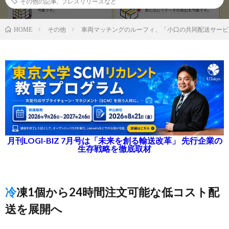
その他の記事
,
プレスリリースなど
その他
車両マッチングのルーフィ、「小口の共同配送サービス
HOME
月刊LOGI-BIZ 7月号は「未来を創る輸送改革」 先行企業の
生存戦略を徹底取材
冷凍1個から24時間注文可能な低コスト配
送を展開へ