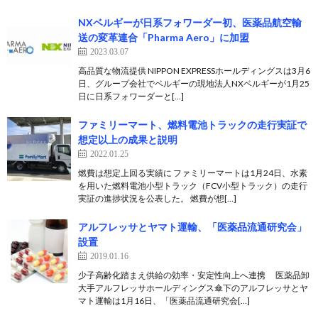
NXベルギーが日系フォワーダー初、医薬品航空輸
送の変革連合「Pharma Aero」に加盟
2023.03.07
高品質な物流提供 NIPPON EXPRESSホールディングスは3月6
日、グループ会社でベルギーの現地法人NXベルギーが1月25
日に日系フォワーダーと[…]
ファミリーマート、燃料電池トラックの走行実証で
想定以上の成果と説明
2022.01.25
燃費は想定上回る実績に ファミリーマートは1月24日、水素
を用いた燃料電池小型トラック（FCV小型トラック）の走行
実証の進捗状況を公表した。 燃費が想[…]
アルフレッサとヤマト運輸、「医薬品流通研究会」
設置
2019.01.16
少子高齢化踏まえ供給の効率・安定性向上へ連携 医薬品卸
大手アルフレッサホールディングス傘下のアルフレッサとヤ
マト運輸は1月16日、「医薬品流通研究会[…]