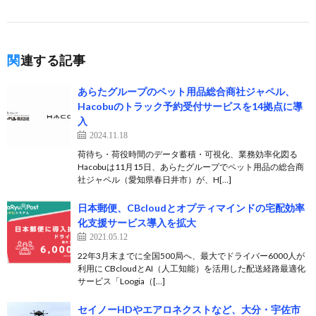
関連する記事
あらたグループのペット用品総合商社ジャペル、
Hacobuのトラック予約受付サービスを14拠点に導
入
2024.11.18
荷待ち・荷役時間のデータ蓄積・可視化、業務効率化図る
Hacobuは11月15日、あらたグループでペット用品の総合商
社ジャペル（愛知県春日井市）が、H[…]
日本郵便、CBcloudとオプティマインドの宅配効率
化支援サービス導入を拡大
2021.05.12
22年3月末までに全国500局へ、最大でドライバー6000人が
利用に CBcloudとAI（人工知能）を活用した配送経路最適化
サービス「Loogia（[…]
セイノーHDやエアロネクストなど、大分・宇佐市