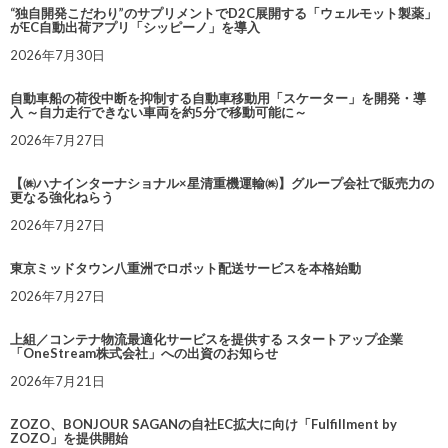
“独自開発こだわり”のサプリメントでD2C展開する「ウェルモット製薬」
がEC自動出荷アプリ「シッピーノ」を導入
2026年7月30日
自動車船の荷役中断を抑制する自動車移動用「スケーター」を開発・導
入 ～自力走行できない車両を約5分で移動可能に～
2026年7月27日
【㈱ハナインターナショナル×星清重機運輸㈱】グループ会社で販売力の
更なる強化ねらう
2026年7月27日
東京ミッドタウン八重洲でロボット配送サービスを本格始動
2026年7月27日
上組／コンテナ物流最適化サービスを提供する スタートアップ企業
「OneStream株式会社」への出資のお知らせ
2026年7月21日
ZOZO、BONJOUR SAGANの自社EC拡大に向け「Fulfillment by
ZOZO」を提供開始