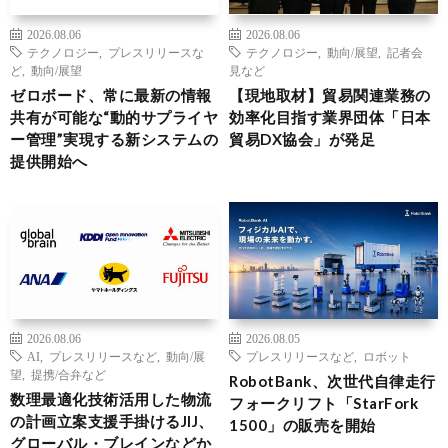
2026.08.06
2026.08.06
テクノロジー
,
プレスリリースな
テクノロジー
,
動向/展望
,
記者会
ど
,
動向/展望
見など
ゼロボード、常に最新の情報
【現地取材】貿易関連業務の
共有が可能な“動的サプライヤ
効率化目指す業界団体「日本
ー管理”実現する新システムの
貿易DX協会」が発足
提供開始へ
2026.08.06
2026.08.05
AI
,
プレスリリースなど
,
動向/展
プレスリリースなど
,
ロボット
望
,
提携/合弁など
RobotBank、次世代自律走行
数理最適化技術活用した物流
フォークリフト「StarFork
の計画立案支援手掛けるJIJ、
1500」の販売を開始
グローバル・ブレインなどか