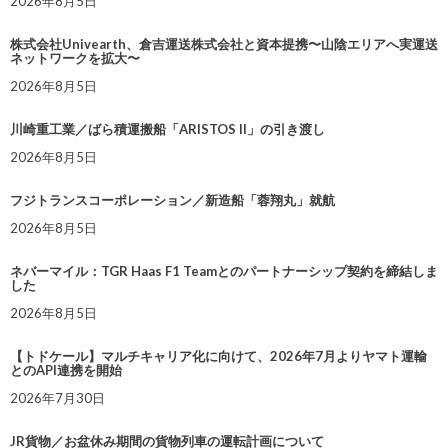
2026年8月5日
株式会社Univearth、倉吉運送株式会社と資本提携〜山陰エリアへ実運送
ネットワークを拡大〜
2026年8月5日
川崎重工業／ばら積運搬船「ARISTOS II」の引き渡し
2026年8月5日
フジトランスコーポレーション／新造船「蓉翔丸」就航
2026年8月5日
ネバーマイル：TGR Haas F1 Teamとのパートナーシップ契約を締結しま
した
2026年8月5日
【トドケール】マルチキャリア化に向けて、2026年7月よりヤマト運輸
とのAPI連携を開始
2026年7月30日
JR貨物／お盆休み期間の貨物列車の運転計画について