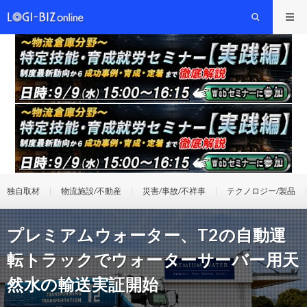
独自取材
物流施設/不動産
災害/事故/不祥事
テクノロジー/製品
プレミアムウォーター、T2の自動運
転トラックでウォーターサーバー用天
然水の輸送実証開始