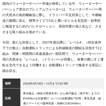
国内のウォーターサーバー市場が伸長している中、ウォーターサー
バーシェア首位のプレミアムウォーターは、ウォーターサーバー用
の天然水の長距離輸送に際し、ドライバー不足対策として、中継輸
送の展開に加え、標準サイズで12Lと重いボトルを安定的・効率的
に輸送するためのパレチゼーション、荷役作業の省人化など、さま
ざまな取り組みを進めている。
今回、新たな対策として、2027年度以降に「レベル4」（特定条件
下での無人）自動運転トラックによる幹線輸送の開始を目指すT2と
組み、関東～関西間の高速道路の一部区間で、ウォーターサーバー
用の天然水を「レベル2」（ドライバーが同乗し、有事の際にすぐ運
転を交代できるよう待機する）自動運転トラックで輸送する実証に
踏み切る。
期間
2026年6月18日～11月までの計4回
厚木拠点（神奈川県厚木市）から神戸拠点（神戸市）までの
区間
約490kmを往復運行（レベル2自動運転*⁵区間：東名高速・綾
瀬スマートICー阪神高速・魚崎ICの約380km）