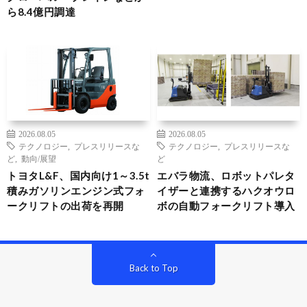
ら8.4億円調達
2026.08.05
2026.08.05
テクノロジー
,
プレスリリースな
テクノロジー
,
プレスリリースな
ど
,
動向/展望
ど
トヨタL&F、国内向け1～3.5t
エバラ物流、ロボットパレタ
積みガソリンエンジン式フォ
イザーと連携するハクオウロ
ークリフトの出荷を再開
ボの自動フォークリフト導入
Back to Top