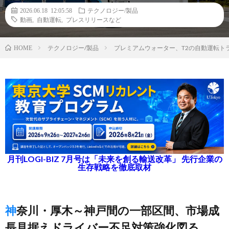
2026.06.18 12:05:58
テクノロジー/製品
動画
,
自動運転
,
プレスリリースなど
テクノロジー/製品
プレミアムウォーター、T2の自動運転ト
HOME
月刊LOGI-BIZ 7月号は「未来を創る輸送改革」 先行企業の
生存戦略を徹底取材
神奈川・厚木～神戸間の一部区間、市場成
長見据えドライバー不足対策強化図る