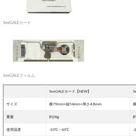
SeeGALEカード
SeeGALEフィルム
SeeGALEカード【NEW】
S
サイズ
横79mm×縦54mm×厚さ4.8mm
横
重量
約28g
約
使用温度
-20℃～60℃
-