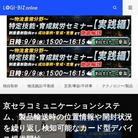
独自取材
物流施設/不動産
災害/事故/不祥事
テクノロジー/製品
京セラコミュニケーションシステ
ム、製品輸送時の位置情報や開封状況
を繰り返し検知可能なカード型デバイ