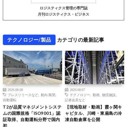
ロジスティクス管理の専門誌
月刊ロジスティクス・ビジネス
テクノロジー/製品
カテゴリの最新記事
2026.08.08
2026.08.07
プレスリリースなど
,
動向/展望
,
テクノロジー
,
動画
,
物流施設
,
自動運転
記者会見など
T2が品質マネジメントシステ
【現地取材・動画】霞ヶ関キ
ムの国際規格「ISO9001」認
ャピタル、川崎・東扇島の冷
証取得、自動運転分野で国内
凍自動倉庫を公開
初