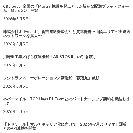
CBcloud、全国の「Marq」施設を起点とした新たな配送プラットフォー
ム「MarqGO」開始
2026年8月5日
株式会社Univearth、倉吉運送株式会社と資本提携〜山陰エリアへ実運送
ネットワークを拡大〜
2026年8月5日
川崎重工業／ばら積運搬船「ARISTOS II」の引き渡し
2026年8月5日
フジトランスコーポレーション／新造船「蓉翔丸」就航
2026年8月5日
ネバーマイル：TGR Haas F1 Teamとのパートナーシップ契約を締結しま
した
2026年8月5日
【トドケール】マルチキャリア化に向けて、2026年7月よりヤマト運輸
とのAPI連携を開始