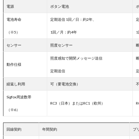
電源
ボタン電池
電池寿命
定期送信 1回／日：約2年、
（※5）
1回／月：約4年
センサー
照度センサー
照度感知で開閉メッセージ送信
動作仕様
定期送信
繰返し利用
可（要電池交換）
Sigfox周波数帯
RC3（日本）またはRC1（欧州）
（※6）
回線契約
年間契約
プ