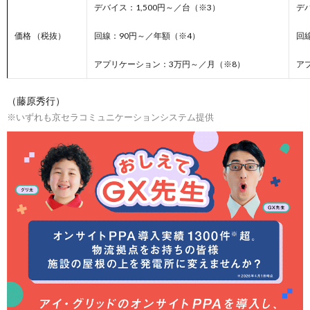
デバイス：1,500円～／台（※3）
デ
価格 （税抜）
回線：90円～／年額（※4）
回
アプリケーション：3万円～／月（※8）
ア
（藤原秀行）
※いずれも京セラコミュニケーションシステム提供