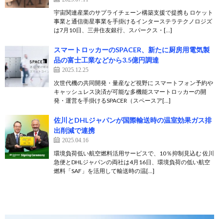
宇宙関連産業のサプライチェーン構築支援で提携も ロケット
事業と通信衛星事業を手掛けるインターステラテクノロジズ
は7月10日、三井住友銀行、スパークス・[…]
スマートロッカーのSPACER、新たに厨房用電気製
品の富士工業などから3.5億円調達
2025.12.25
次世代機の共同開発・量産など視野に スマートフォン予約や
キャッシュレス決済が可能な多機能スマートロッカーの開
発・運営を手掛けるSPACER（スペースア[…]
佐川とDHLジャパンが国際輸送時の温室効果ガス排
出削減で連携
2025.04.16
環境負荷低い航空燃料活用サービスで、10％抑制見込む 佐川
急便とDHLジャパンの両社は4月16日、環境負荷の低い航空
燃料「SAF」を活用して輸送時の温[…]