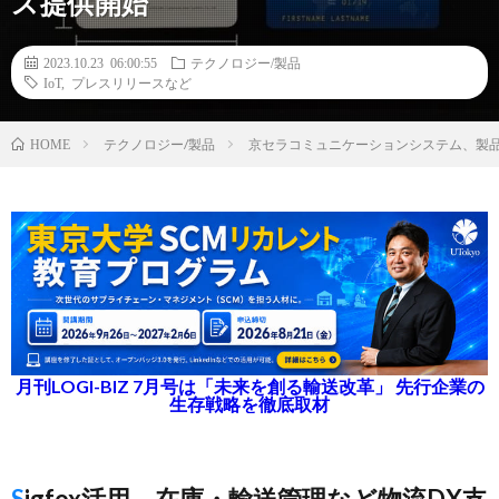
ス提供開始
2023.10.23 06:00:55
テクノロジー/製品
IoT
,
プレスリリースなど
テクノロジー/製品
京セラコミュニケーションシステム、製
HOME
月刊LOGI-BIZ 7月号は「未来を創る輸送改革」 先行企業の
生存戦略を徹底取材
Sigfox活用、在庫・輸送管理など物流DX支