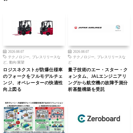
2026.08.07
2026.08.07
テクノロジー
,
プレスリリースな
テクノロジー
,
プレスリリースな
ど
,
動向/展望
ど
ロジスネクストが防爆仕様車
量子技術のエー・スター・ク
のフォークをフルモデルチェ
ォンタム、JALエンジニアリ
ンジ、オペレーターの快適性
ングから航空機の故障予測分
向上図る
析基盤構築を受託