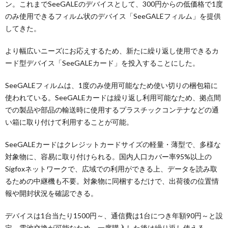
ン。これまでSeeGALEのデバイスとして、300円からの低価格で1度
のみ使用できるフィルム状のデバイス「SeeGALEフィルム」を提供
してきた。
より幅広いニーズにお応えするため、新たに繰り返し使用できるカ
ード型デバイス「SeeGALEカード」を投入することにした。
SeeGALEフィルムは、1度のみ使用可能なため使い切りの梱包箱に
使われている。SeeGALEカードは繰り返し利用可能なため、拠点間
での製品や部品の輸送時に使用するプラスチックコンテナなどの通
い箱に取り付けて利用することが可能。
SeeGALEカードはクレジットカードサイズの軽量・薄型で、多様な
対象物に、容易に取り付けられる。国内人口カバー率95%以上の
Sigfoxネットワークで、広域での利用ができる上、データを読み取
るための中継機も不要。対象物に同梱するだけで、出荷後の位置情
報や開封状況を確認できる。
デバイスは1台当たり1500円～、通信費は1台につき年額90円～と設
定。電池交換が可能なため、一度購入した後は繰り返し使える。