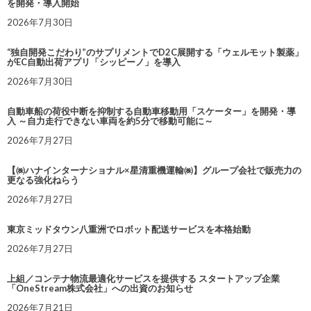
を開発・導入開始
2026年7月30日
“独自開発こだわり”のサプリメントでD2C展開する「ウェルモット製薬」
がEC自動出荷アプリ「シッピーノ」を導入
2026年7月30日
自動車船の荷役中断を抑制する自動車移動用「スケーター」を開発・導
入 ～自力走行できない車両を約5分で移動可能に～
2026年7月27日
【㈱ハナインターナショナル×星清重機運輸㈱】グループ会社で販売力の
更なる強化ねらう
2026年7月27日
東京ミッドタウン八重洲でロボット配送サービスを本格始動
2026年7月27日
上組／コンテナ物流最適化サービスを提供する スタートアップ企業
「OneStream株式会社」への出資のお知らせ
2026年7月21日