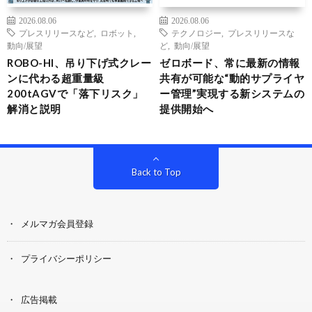
2026.08.06
2026.08.06
プレスリリースなど
,
ロボット
,
テクノロジー
,
プレスリリースな
動向/展望
ど
,
動向/展望
ROBO-HI、吊り下げ式クレー
ゼロボード、常に最新の情報
ンに代わる超重量級
共有が可能な“動的サプライヤ
200tAGVで「落下リスク」
ー管理”実現する新システムの
解消と説明
提供開始へ
Back to Top
メルマガ会員登録
プライバシーポリシー
広告掲載