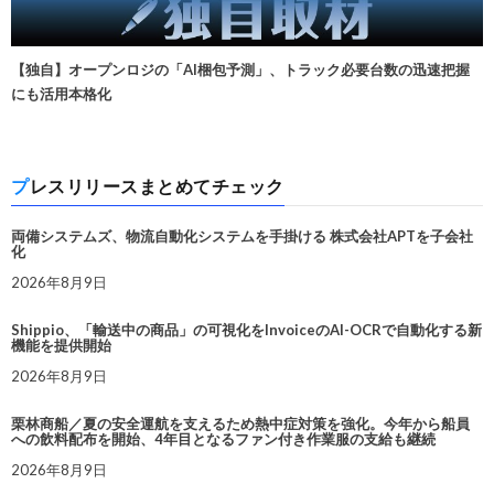
【独自】オープンロジの「AI梱包予測」、トラック必要台数の迅速把握
にも活用本格化
プレスリリースまとめてチェック
両備システムズ、物流自動化システムを手掛ける 株式会社APTを子会社
化
2026年8月9日
Shippio、「輸送中の商品」の可視化をInvoiceのAI-OCRで自動化する新
機能を提供開始
2026年8月9日
栗林商船／夏の安全運航を支えるため熱中症対策を強化。今年から船員
への飲料配布を開始、4年目となるファン付き作業服の支給も継続
2026年8月9日