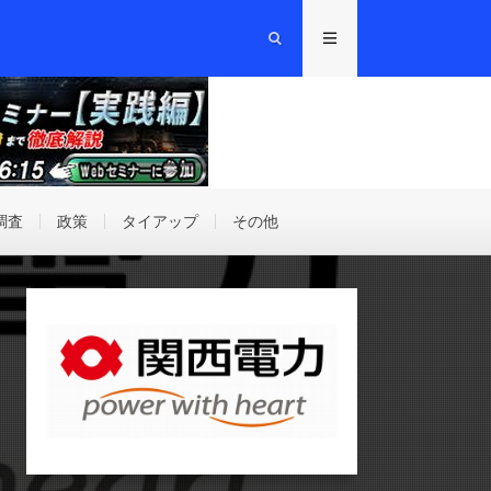
調査
政策
タイアップ
その他