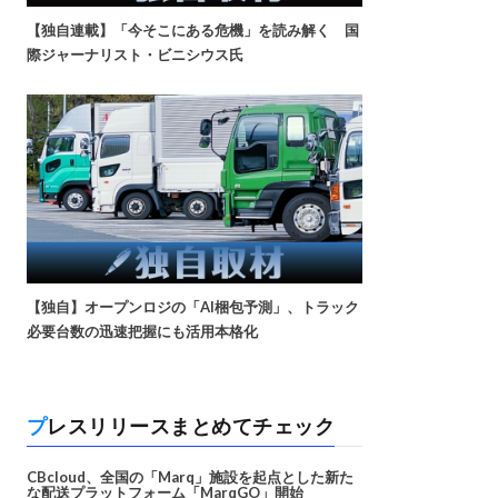
【独自連載】「今そこにある危機」を読み解く 国
際ジャーナリスト・ビニシウス氏
【独自】オープンロジの「AI梱包予測」、トラック
必要台数の迅速把握にも活用本格化
プレスリリースまとめてチェック
CBcloud、全国の「Marq」施設を起点とした新た
な配送プラットフォーム「MarqGO」開始