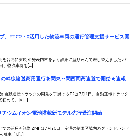
ブ、ETC2・0活用した物流車両の運行管理支援サービス開
化を容易に実現 ※発表内容をより詳細に盛り込んで差し替えました パ
、物流車両を[…]
クの幹線輸送商用運行を関東～関西間高速道で開始★速報
施 自動運転トラックの開発を手掛けるT2は7月1日、自動運転トラック
初めて、同[…]
のリチウムイオン電池搭載新モデル先行受注開始
での活用も視野 ZMPは7月20日、空港の制限区域内のグランドハンド
引車「C[…]