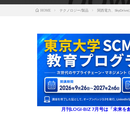
テクノロジー/製品
関西電力、SkyDr
HOME
月刊LOGI-BIZ 7月号は「未