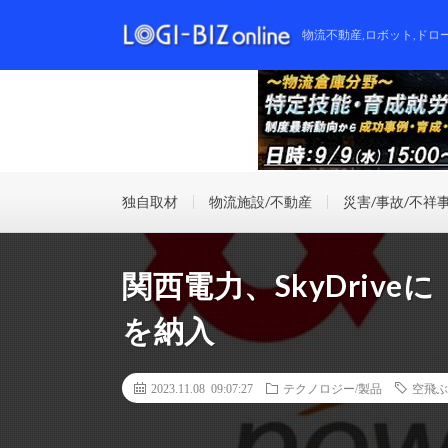
物流不動産,ロボット,ドロ
独自取材
物流施設/不動産
災害/事故/不祥
関西電力、SkyDriv
を納入
2023.11.08 09:07:27
テクノロジー/製品
空飛ぶ