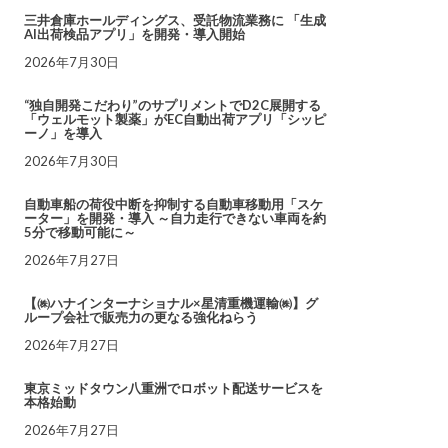
三井倉庫ホールディングス、受託物流業務に 「生成
AI出荷検品アプリ」を開発・導入開始
2026年7月30日
“独自開発こだわり”のサプリメントでD2C展開する
「ウェルモット製薬」がEC自動出荷アプリ「シッピ
ーノ」を導入
2026年7月30日
自動車船の荷役中断を抑制する自動車移動用「スケ
ーター」を開発・導入 ～自力走行できない車両を約
5分で移動可能に～
2026年7月27日
【㈱ハナインターナショナル×星清重機運輸㈱】グ
ループ会社で販売力の更なる強化ねらう
2026年7月27日
東京ミッドタウン八重洲でロボット配送サービスを
本格始動
2026年7月27日