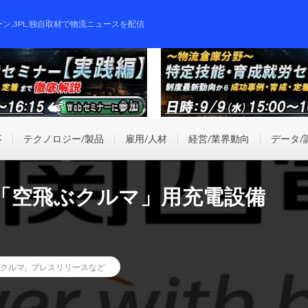
ーン,3PL,独自取材で物流ニュースを配信
事
テクノロジー/製品
雇用/人材
経営/業界動向
データ/
eに「空飛ぶクルマ」用充電設備
クルマ
,
プレスリリースなど