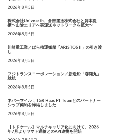
2026年8月5日
株式会社Univearth、倉吉運送株式会社と資本提
携〜山陰エリアへ実運送ネットワークを拡大〜
2026年8月5日
川崎重工業／ばら積運搬船「ARISTOS II」の引き渡
し
2026年8月5日
フジトランスコーポレーション／新造船「蓉翔丸」
就航
2026年8月5日
ネバーマイル：TGR Haas F1 Teamとのパートナー
シップ契約を締結しました
2026年8月5日
【トドケール】マルチキャリア化に向けて、2026
年7月よりヤマト運輸とのAPI連携を開始
2026年7月30日