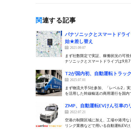
関連する記事
パナソニックとスマートドライ
始★差し替え
2021.09.07
まず社数限定で実証、稼働状況の可視
ナソニックとスマートドライブは9月7日
T2が国内初、自動運転トラッ
2025.07.01
まず物流大手5社参加、「レベル2」実
を活用した幹線輸送の商用運行を国内で
ZMP、自動運転EVけん引車
2022.07.21
空港の制限区域に加え、工場や港湾など
リング業務などで用いる自動運転EVけん