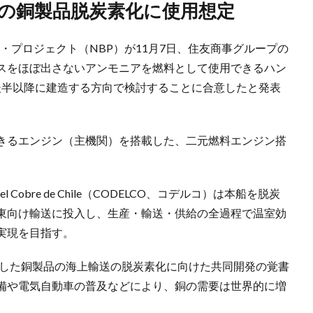
コの銅製品脱炭素化に使用想定
ク・プロジェクト（NBP）が11月7日、住友商事グループの
スをほぼ出さないアンモニアを燃料として使用できるハン
年代後半以降に建造する方向で検討することに合意したと発表
きるエンジン（主機関）を搭載した、二元燃料エンジン搭
 del Cobre de Chile（CODELCO、コデルコ）は本船を脱炭
東向け輸送に投入し、生産・輸送・供給の全過程で温室効
実現を目指す。
意した銅製品の海上輸送の脱炭素化に向けた共同開発の覚書
備や電気自動車の普及などにより、銅の需要は世界的に増