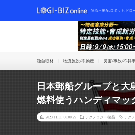
物流不動産,ロボット,ドロ
独自取材
物流施設/不動産
災害/事故/不祥
日本郵船グループと大
燃料使うハンディマッ
2023.11.11 06:00:29
テクノロジー/製品
テクノ