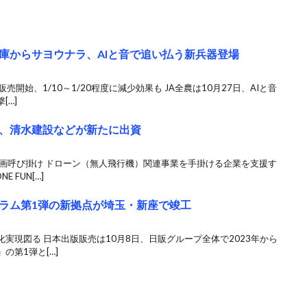
庫からサヨウナラ、AIと音で追い払う新兵器登場
開始、1/10～1/20程度に減少効果も JA全農は10月27日、AIと音
[…]
、清水建設などが新たに出資
参画呼び掛け ドローン（無人飛行機）関連事業を手掛ける企業を支援す
 FUN[…]
ラム第1弾の新拠点が埼玉・新座で竣工
実現図る 日本出版販売は10月8日、日販グループ全体で2023年から
の第1弾と[…]