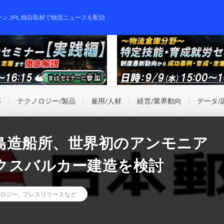
ーン,3PL,独自取材で物流ニュースを配信
事
テクノロジー/製品
雇用/人材
経営/業界動向
データ/
島造船所、世界初のアンモニア
クスバルカー建造を検討
ロジー
,
プレスリリースなど