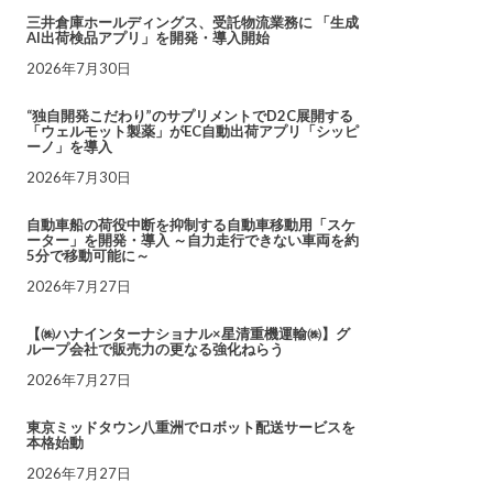
三井倉庫ホールディングス、受託物流業務に 「生成
AI出荷検品アプリ」を開発・導入開始
2026年7月30日
“独自開発こだわり”のサプリメントでD2C展開する
「ウェルモット製薬」がEC自動出荷アプリ「シッピ
ーノ」を導入
2026年7月30日
自動車船の荷役中断を抑制する自動車移動用「スケ
ーター」を開発・導入 ～自力走行できない車両を約
5分で移動可能に～
2026年7月27日
【㈱ハナインターナショナル×星清重機運輸㈱】グ
ループ会社で販売力の更なる強化ねらう
2026年7月27日
東京ミッドタウン八重洲でロボット配送サービスを
本格始動
2026年7月27日