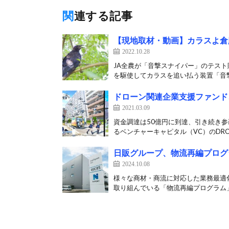
関連する記事
【現地取材・動画】カラスよ倉
2022.10.28
JA全農が「音撃スナイパー」のテスト販売
を駆使してカラスを追い払う装置「音撃
ドローン関連企業支援ファンド
2021.03.09
資金調達は50億円に到達、引き続き
るベンチャーキャピタル（VC）のDRONE
日販グループ、物流再編プログ
2024.10.08
様々な商材・商流に対応した業務最適化
取り組んでいる「物流再編プログラム」