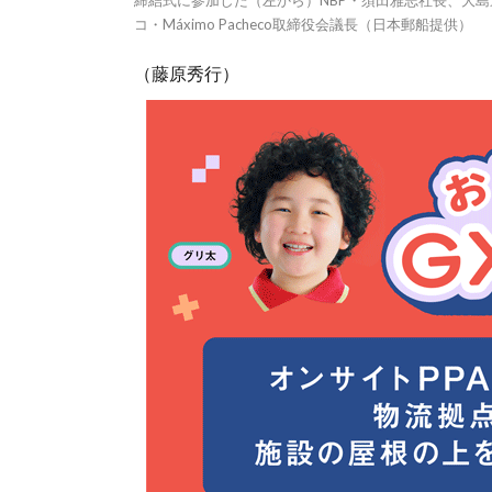
締結式に参加した（左から）NBP・須田雅志社長、大
コ・Máximo Pacheco取締役会議長（日本郵船提供）
（藤原秀行）