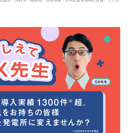
島造船所・河村浩一取締役、住友商事・野中紀彦常務執行役員、コデル