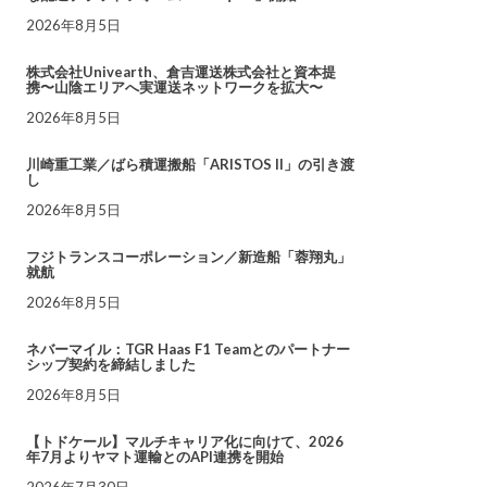
2026年8月5日
株式会社Univearth、倉吉運送株式会社と資本提
携〜山陰エリアへ実運送ネットワークを拡大〜
2026年8月5日
川崎重工業／ばら積運搬船「ARISTOS II」の引き渡
し
2026年8月5日
フジトランスコーポレーション／新造船「蓉翔丸」
就航
2026年8月5日
ネバーマイル：TGR Haas F1 Teamとのパートナー
シップ契約を締結しました
2026年8月5日
【トドケール】マルチキャリア化に向けて、2026
年7月よりヤマト運輸とのAPI連携を開始
2026年7月30日