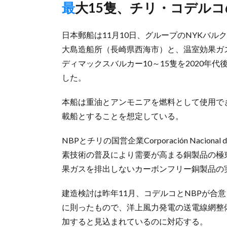
最大15隻、チリ・コデル
日本郵船は11月10日、グループのNYKバル
大島造船所（長崎県西海市）と、温室効果ガ
ディマックスバルカー10～15隻を2020
した。
本船は重油とアンモニアを燃料として使用で
載船とすることを想定している。
NBPとチリの国営企業Corporación Nacional
素技術の普及により需要が高まる銅製品の極
果ガスを排出しないカーボンフリー銅製品の
建造検討は昨年11月、コデルコとNBPが合
に則ったもので、洋上風力発電の送電線網整
加すると見込まれているのに対応する。