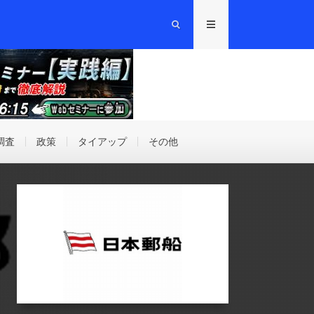
調査
政策
タイアップ
その他