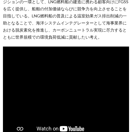
ジションの一環として、LNG燃料船の建造に携わる顧客向けにFGSS
を広く提供し、船舶の付加価値ならびに競争力を向上させることを
目指している。LNG燃料船の普及による温室効果ガス排出削減の一
助となることで、海洋システムインテグレーターとして海事業界に
おける脱炭素化を推進し、カーボンニュートラル実現に尽力すると
ともに世界規模での環境負荷低減に貢献したい考え。