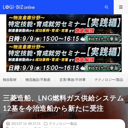
独自取材
物流施設/不動産
災害/事故/不祥事
テクノロジー/製品
三菱造船、LNG燃料ガス供給システム
12基を今治造船から新たに受注
2023.07.14 09:15:53
テクノロジー/製品