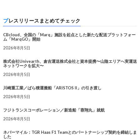
プレスリリースまとめてチェック
CBcloud、全国の「Marq」施設を起点とした新たな配送プラットフォー
ム「MarqGO」開始
2026年8月5日
株式会社Univearth、倉吉運送株式会社と資本提携〜山陰エリアへ実運送
ネットワークを拡大〜
2026年8月5日
川崎重工業／ばら積運搬船「ARISTOS II」の引き渡し
2026年8月5日
フジトランスコーポレーション／新造船「蓉翔丸」就航
2026年8月5日
ネバーマイル：TGR Haas F1 Teamとのパートナーシップ契約を締結しま
した