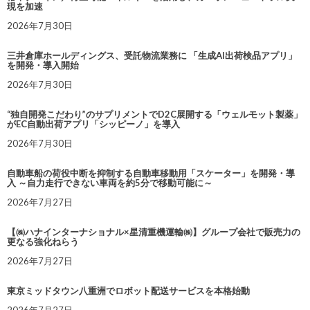
現を加速
2026年7月30日
三井倉庫ホールディングス、受託物流業務に 「生成AI出荷検品アプリ」
を開発・導入開始
2026年7月30日
“独自開発こだわり”のサプリメントでD2C展開する「ウェルモット製薬」
がEC自動出荷アプリ「シッピーノ」を導入
2026年7月30日
自動車船の荷役中断を抑制する自動車移動用「スケーター」を開発・導
入 ～自力走行できない車両を約5分で移動可能に～
2026年7月27日
【㈱ハナインターナショナル×星清重機運輸㈱】グループ会社で販売力の
更なる強化ねらう
2026年7月27日
東京ミッドタウン八重洲でロボット配送サービスを本格始動
2026年7月27日