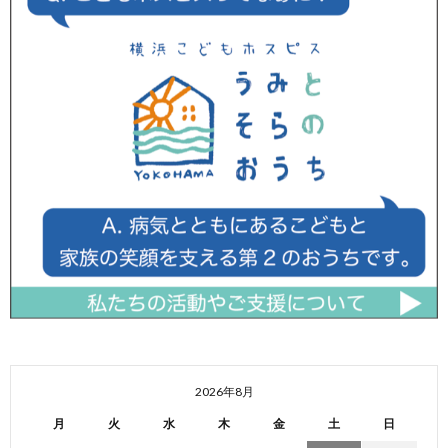
2026年8月
月
火
水
木
金
土
日