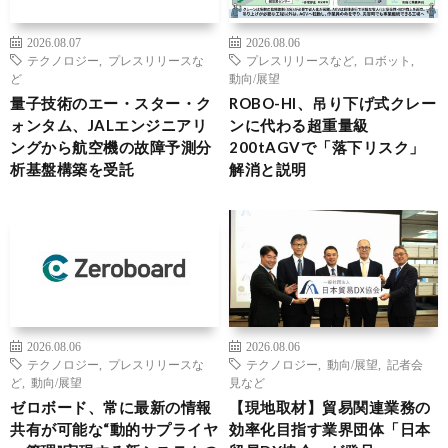
2026.08.07
2026.08.06
テクノロジー
,
プレスリリースな
プレスリリースなど
,
ロボット
,
ど
動向/展望
量子技術のエー・スター・ク
ROBO-HI、吊り下げ式クレー
ォンタム、JALエンジニアリ
ンに代わる超重量級
ングから航空機の故障予測分
200tAGVで「落下リスク」
析基盤構築を受託
解消と説明
2026.08.06
2026.08.06
テクノロジー
,
プレスリリースな
テクノロジー
,
動向/展望
,
記者会
ど
,
動向/展望
見など
ゼロボード、常に最新の情報
【現地取材】貿易関連業務の
共有が可能な“動的サプライヤ
効率化目指す業界団体「日本