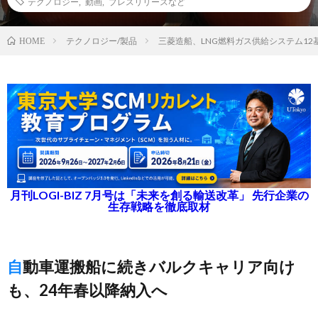
テクノロジー
,
動画
,
プレスリリースなど
テクノロジー/製品
三菱造船、LNG燃料ガス供給システム1
HOME
月刊LOGI-BIZ 7月号は「未来を創る輸送改革」 先行企業の
生存戦略を徹底取材
自動車運搬船に続きバルクキャリア向け
も、24年春以降納入へ