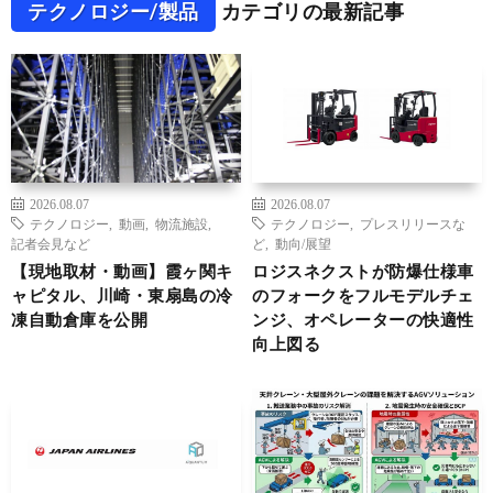
テクノロジー/製品
カテゴリの最新記事
2026.08.07
2026.08.07
テクノロジー
,
動画
,
物流施設
,
テクノロジー
,
プレスリリースな
記者会見など
ど
,
動向/展望
【現地取材・動画】霞ヶ関キ
ロジスネクストが防爆仕様車
ャピタル、川崎・東扇島の冷
のフォークをフルモデルチェ
凍自動倉庫を公開
ンジ、オペレーターの快適性
向上図る