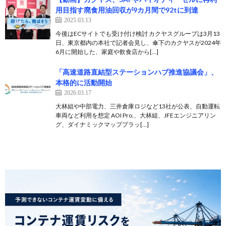
用目指す廃食用油回収が9カ月間で92tに到達
2025.03.13
今後はECサイトでも受け付け検討 カクヤスグループは3月13
日、東京都内の本社で記者会見し、傘下のカクヤスが2024年
6月に開始した、家庭や飲食店から[…]
「高速道路直結型ステーションハブ推進協議会」、
本格的に活動開始
2026.03.17
大林組や中部電力、三井倉庫ロジなど13社が公表、自動運転
車両など利用を想定 AOI Pro.、大林組、JFEエンジニアリン
グ、ダイナミックマッププラッ[…]