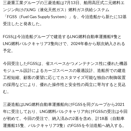
三菱重工業グループの三菱造船は7月13日、舶用高圧式二元燃料エ
ンジン向けのLNG（液化天然ガス）燃料ガス供給システム
「FGSS（Fuel Gas Supply System）」を、今治造船から新たに12基
受注したと発表した。
FGSSは今治造船グループで建造するLNG燃料自動車運搬船9隻と
LNG燃料バルクキャリア3隻向けで、2024年春から順次納入される
予定。
今回受注したFGSSは、省スペースかつメンテナンス性に優れた機器
モジュール設計によるカーゴスペースの最適設計、造船所での建造
工程短縮、顧客の要望に応じてカスタマイズ可能な独自の制御装置
の採用などにより、優れた操作性と安全性の両立に寄与すると見込
む。
三菱造船はLNG燃料自動車運搬船向けFGSSを同グループから2021
年に受注しており、LNG燃料バルクキャリア向けFGSSの受注は今回
が初めて。今回の受注で、納入済みの2基を含め、計18基（自動車
運搬船15隻、バルクキャリア3隻）のFGSSを今治造船へ納入する。