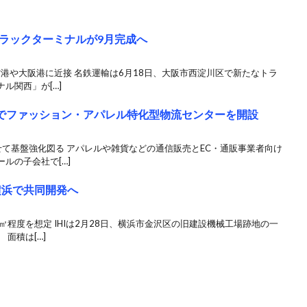
ラックターミナルが9月完成へ
空港や大阪港に近接 名鉄運輸は6月18日、大阪市西淀川区で新たなトラ
ル関西」が[…]
町でファッション・アパレル特化型物流センターを開設
て基盤強化図る アパレルや雑貨などの通信販売とEC・通販事業者向け
ルの子会社で[…]
横浜で共同開発へ
㎡程度を想定 IHIは2月28日、横浜市金沢区の旧建設機械工場跡地の一
面積は[…]