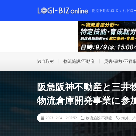
物流不動産,ロボット,ドロ
独自取材
物流施設/不動産
災害/事故/不祥
阪急阪神不動産と三井
物流倉庫開発事業に参
2023.12.04 12:07:52
物流施設/不動産
海外
,
プ