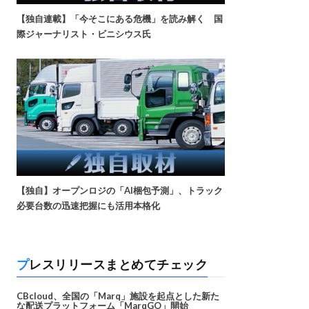
【独自連載】「今そこにある危機」を読み解く 国
際ジャーナリスト・ビニシウス氏
【独自】オープンロジの「AI梱包予測」、トラック
必要台数の迅速把握にも活用本格化
プレスリリースまとめてチェック
CBcloud、全国の「Marq」施設を起点とした新た
な配送プラットフォーム「MarqGO」開始