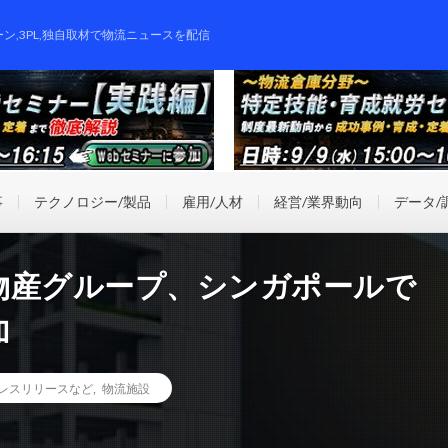
ーン,3PL,独自取材で物流ニュースを配信
事
テクノロジー/製品
雇用/人材
経営/業界動向
データ/
物産グループ、シンガポールで
加
レスリリースなど
,
物流施設