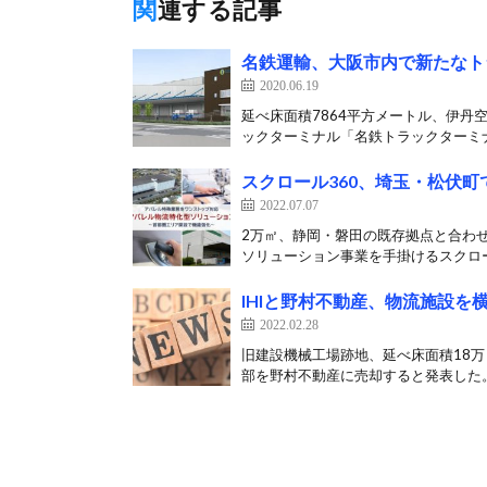
関連する記事
名鉄運輸、大阪市内で新たなト
2020.06.19
延べ床面積7864平方メートル、伊丹
ックターミナル「名鉄トラックターミナ
スクロール360、埼玉・松伏
2022.07.07
2万㎡、静岡・磐田の既存拠点と合わせ
ソリューション事業を手掛けるスクロー
IHIと野村不動産、物流施設を
2022.02.28
旧建設機械工場跡地、延べ床面積18万
部を野村不動産に売却すると発表した。 