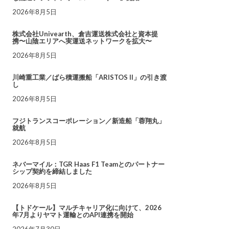
2026年8月5日
株式会社Univearth、倉吉運送株式会社と資本提
携〜山陰エリアへ実運送ネットワークを拡大〜
2026年8月5日
川崎重工業／ばら積運搬船「ARISTOS II」の引き渡
し
2026年8月5日
フジトランスコーポレーション／新造船「蓉翔丸」
就航
2026年8月5日
ネバーマイル：TGR Haas F1 Teamとのパートナー
シップ契約を締結しました
2026年8月5日
【トドケール】マルチキャリア化に向けて、2026
年7月よりヤマト運輸とのAPI連携を開始
2026年7月30日