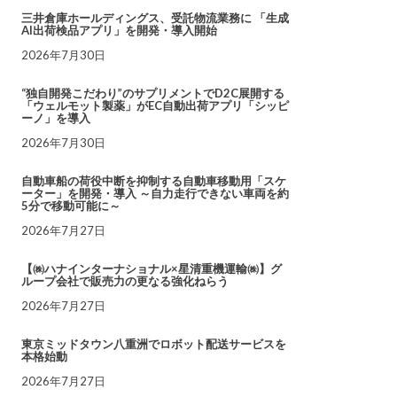
三井倉庫ホールディングス、受託物流業務に 「生成
AI出荷検品アプリ」を開発・導入開始
2026年7月30日
“独自開発こだわり”のサプリメントでD2C展開する
「ウェルモット製薬」がEC自動出荷アプリ「シッピ
ーノ」を導入
2026年7月30日
自動車船の荷役中断を抑制する自動車移動用「スケ
ーター」を開発・導入 ～自力走行できない車両を約
5分で移動可能に～
2026年7月27日
【㈱ハナインターナショナル×星清重機運輸㈱】グ
ループ会社で販売力の更なる強化ねらう
2026年7月27日
東京ミッドタウン八重洲でロボット配送サービスを
本格始動
2026年7月27日