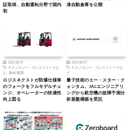
証取得、自動運転分野で国内
凍自動倉庫を公開
初
2026.08.07
2026.08.07
テクノロジー
,
プレスリリースな
テクノロジー
,
プレスリリースな
ど
,
動向/展望
ど
ロジスネクストが防爆仕様車
量子技術のエー・スター・ク
のフォークをフルモデルチェ
ォンタム、JALエンジニアリ
ンジ、オペレーターの快適性
ングから航空機の故障予測分
向上図る
析基盤構築を受託