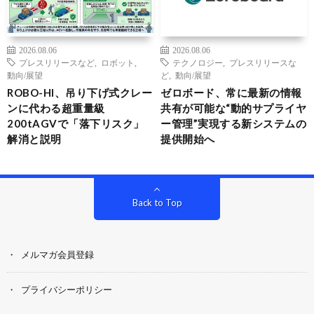
2026.08.06
2026.08.06
プレスリリースなど
,
ロボット
,
テクノロジー
,
プレスリリースな
動向/展望
ど
,
動向/展望
ROBO-HI、吊り下げ式クレー
ゼロボード、常に最新の情報
ンに代わる超重量級
共有が可能な“動的サプライヤ
200tAGVで「落下リスク」
ー管理”実現する新システムの
解消と説明
提供開始へ
Back to Top
メルマガ会員登録
プライバシーポリシー