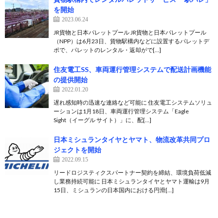
を開始
2023.06.24
JR貨物と日本パレットプール JR貨物と日本パレットプール
（NPP）は6月23日、貨物駅構内などに設置するパレットデ
ポで、パレットのレンタル・返却がで[…]
住友電工SS、車両運行管理システムで配送計画機能
の提供開始
2022.01.20
遅れ感知時の迅速な連絡など可能に 住友電工システムソリュ
ーションは1月18日、車両運行管理システム「Eagle
Sight（イーグル サイト）」に、配[…]
日本ミシュランタイヤとヤマト、物流改革共同プロ
ジェクトを開始
2022.09.15
リードロジスティクスパートナー契約を締結、環境負荷低減
し業務持続可能に 日本ミシュランタイヤとヤマト運輸は9月
15日、ミシュランの日本国内における円滑[…]