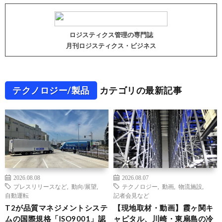
ロジスティクス管理の専門誌
月刊ロジスティクス・ビジネス
テクノロジー/製品
カテゴリの最新記事
2026.08.08
2026.08.07
プレスリリースなど
,
動向/展望
,
テクノロジー
,
動画
,
物流施設
,
自動運転
記者会見など
T2が品質マネジメントシステ
【現地取材・動画】霞ヶ関キ
ムの国際規格「ISO9001」認
ャピタル、川崎・東扇島の冷