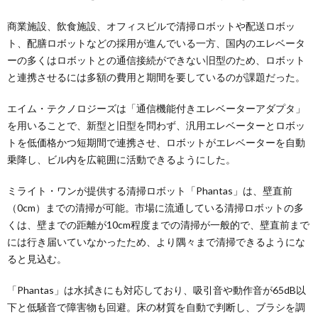
商業施設、飲食施設、オフィスビルで清掃ロボットや配送ロボッ
ト、配膳ロボットなどの採用が進んでいる一方、国内のエレベータ
ーの多くはロボットとの通信接続ができない旧型のため、ロボット
と連携させるには多額の費用と期間を要しているのが課題だった。
エイム・テクノロジーズは「通信機能付きエレベーターアダプタ」
を用いることで、新型と旧型を問わず、汎用エレベーターとロボッ
トを低価格かつ短期間で連携させ、ロボットがエレベーターを自動
乗降し、ビル内を広範囲に活動できるようにした。
ミライト・ワンが提供する清掃ロボット「Phantas」は、壁直前
（0cm）までの清掃が可能。市場に流通している清掃ロボットの多
くは、壁までの距離が10cm程度までの清掃が一般的で、壁直前まで
には行き届いていなかったため、より隅々まで清掃できるようにな
ると見込む。
「Phantas」は水拭きにも対応しており、吸引音や動作音が65dB以
下と低騒音で障害物も回避。床の材質を自動で判断し、ブラシを調