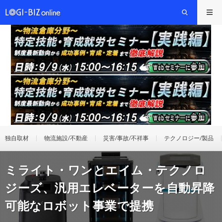
独自取材
物流施設/不動産
災害/事故/不祥事
テクノロジー/製品
ミライト・ワンとエイム・テクノロ
ジーズ、汎用エレベーターを自動昇降
可能なロボット事業で提携