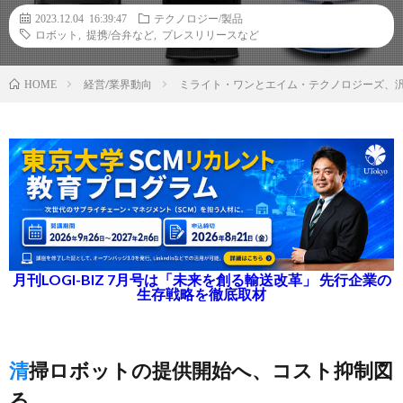
2023.12.04 16:39:47
テクノロジー/製品
ロボット
,
提携/合弁など
,
プレスリリースなど
経営/業界動向
ミライト・ワンとエイム・テクノロジーズ、
HOME
月刊LOGI-BIZ 7月号は「未来を創る輸送改革」 先行企業の
生存戦略を徹底取材
清掃ロボットの提供開始へ、コスト抑制図
る