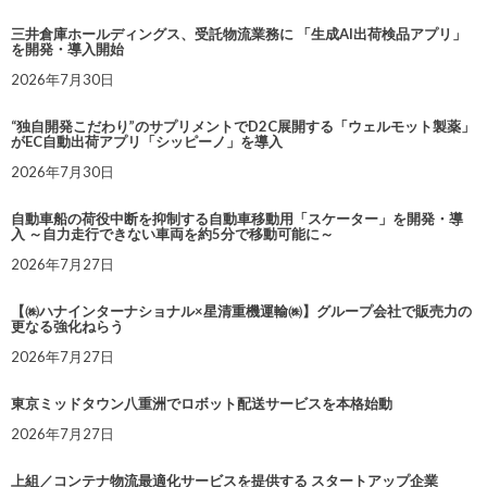
三井倉庫ホールディングス、受託物流業務に 「生成AI出荷検品アプリ」
を開発・導入開始
2026年7月30日
“独自開発こだわり”のサプリメントでD2C展開する「ウェルモット製薬」
がEC自動出荷アプリ「シッピーノ」を導入
2026年7月30日
自動車船の荷役中断を抑制する自動車移動用「スケーター」を開発・導
入 ～自力走行できない車両を約5分で移動可能に～
2026年7月27日
【㈱ハナインターナショナル×星清重機運輸㈱】グループ会社で販売力の
更なる強化ねらう
2026年7月27日
東京ミッドタウン八重洲でロボット配送サービスを本格始動
2026年7月27日
上組／コンテナ物流最適化サービスを提供する スタートアップ企業