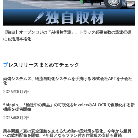
【独自】オープンロジの「AI梱包予測」、トラック必要台数の迅速把握
にも活用本格化
プレスリリースまとめてチェック
両備システムズ、物流自動化システムを手掛ける 株式会社APTを子会社
化
2026年8月9日
Shippio、「輸送中の商品」の可視化をInvoiceのAI-OCRで自動化する新
機能を提供開始
2026年8月9日
栗林商船／夏の安全運航を支えるため熱中症対策を強化。今年から船員
への飲料配布を開始、4年目となるファン付き作業服の支給も継続