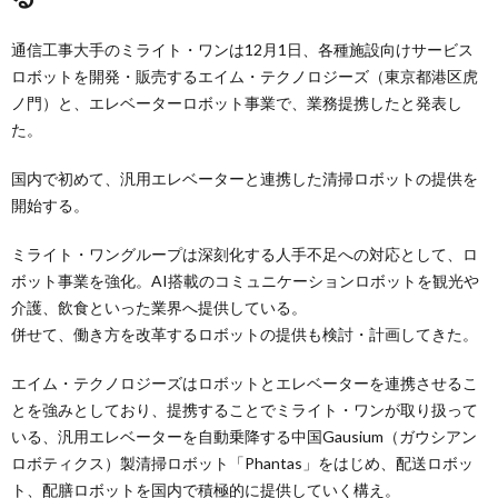
通信工事大手のミライト・ワンは12月1日、各種施設向けサービス
ロボットを開発・販売するエイム・テクノロジーズ（東京都港区虎
ノ門）と、エレベーターロボット事業で、業務提携したと発表し
た。
国内で初めて、汎用エレベーターと連携した清掃ロボットの提供を
開始する。
ミライト・ワングループは深刻化する人手不足への対応として、ロ
ボット事業を強化。AI搭載のコミュニケーションロボットを観光や
介護、飲食といった業界へ提供している。
併せて、働き方を改革するロボットの提供も検討・計画してきた。
エイム・テクノロジーズはロボットとエレベーターを連携させるこ
とを強みとしており、提携することでミライト・ワンが取り扱って
いる、汎用エレベーターを自動乗降する中国Gausium（ガウシアン
ロボティクス）製清掃ロボット「Phantas」をはじめ、配送ロボッ
ト、配膳ロボットを国内で積極的に提供していく構え。