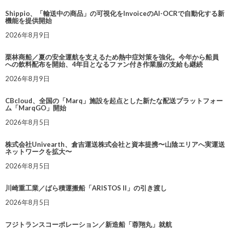
Shippio、「輸送中の商品」の可視化をInvoiceのAI-OCRで自動化する新
機能を提供開始
2026年8月9日
栗林商船／夏の安全運航を支えるため熱中症対策を強化。今年から船員
への飲料配布を開始、4年目となるファン付き作業服の支給も継続
2026年8月9日
CBcloud、全国の「Marq」施設を起点とした新たな配送プラットフォー
ム「MarqGO」開始
2026年8月5日
株式会社Univearth、倉吉運送株式会社と資本提携〜山陰エリアへ実運送
ネットワークを拡大〜
2026年8月5日
川崎重工業／ばら積運搬船「ARISTOS II」の引き渡し
2026年8月5日
フジトランスコーポレーション／新造船「蓉翔丸」就航