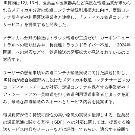
JR貨物は12月13日、医薬品や医療器具など高度な輸送品質が求めら
れるメディカル分野の鉄道コンテナ輸送利用拡大に向け、定温コン
テナ所有者や利用運送事業者と連携し、「メディカル鉄道コンテナ
サービス」を提供すると発表した。
メディカル分野の輸送はトラック輸送が主流だが、カーボンニュー
トラルへの取り組みや、長距離トラックドライバー不足、「2024年
問題」への対応などで、鉄道輸送の需要拡大が見込まれているのに
対応する。
ユーザーの懸念事項や鉄道コンテナ輸送実現に向けた課題に対し、
JR貨物が総合物流部内に設けたメディカル鉄道コンテナサービスの
コーディネートチームが対応。定温コンテナを保有する事業者やド
ア・ツー・ドアの一貫輸送を担う鉄道利用運送事業者とタッグを組
み、最適な鉄道輸送のスキームとサービス内容を提案する。
環境負荷が低く持続可能性の高い物流の実現を後押しする。医薬品
の適正流通に関する基準（GDP）への対応に関しては、提案する輸
送サービス内容をメーカーなどに評価してもらい、適合する範囲で