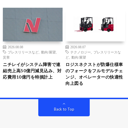
2026.08.08
2026.08.07
プレスリリースなど
,
動向/展望
,
テクノロジー
,
プレスリリースな
災害
ど
,
動向/展望
ニチレイがシステム障害で連
ロジスネクストが防爆仕様車
結売上高50億円減見込み、対
のフォークをフルモデルチェ
応費用10億円を特損計上
ンジ、オペレーターの快適性
向上図る
Back to Top