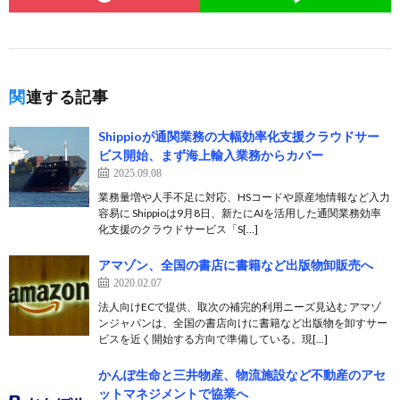
関連する記事
Shippioが通関業務の大幅効率化支援クラウドサー
ビス開始、まず海上輸入業務からカバー
2025.09.08
業務量増や人手不足に対応、HSコードや原産地情報など入力
容易に Shippioは9月8日、新たにAIを活用した通関業務効率
化支援のクラウドサービス「S[…]
アマゾン、全国の書店に書籍など出版物卸販売へ
2020.02.07
法人向けECで提供、取次の補完的利用ニーズ見込む アマゾ
ンジャパンは、全国の書店向けに書籍など出版物を卸すサー
ビスを近く開始する方向で準備している。現[…]
かんぽ生命と三井物産、物流施設など不動産のアセ
ットマネジメントで協業へ