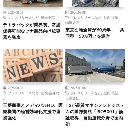
2026.08.08
2026.08.08
プレスリリースなど
,
動向/展望
プレスリリースなど
,
動向/展望
,
物流施設
テトラパックが業界初、常温
東京団地倉庫が60周年、「共
保存可能なツナ製品向け紙容
同型」53.8万㎡を運営
器を発表
2026.08.08
2026.08.08
プレスリリースなど
,
提携/合弁な
プレスリリースなど
,
動向/展望
,
ど
自動運転
三菱商事とメディパルHD、医
T2が品質マネジメントシステ
療機関の経営効率化支援で連
ムの国際規格「ISO9001」認
携強化
証取得、自動運転分野で国内
初