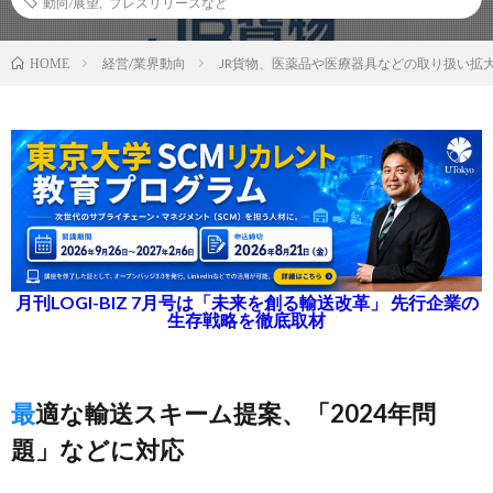
動向/展望
,
プレスリリースなど
経営/業界動向
JR貨物、医薬品や医療器具などの取り扱い拡
HOME
月刊LOGI-BIZ 7月号は「未来を創る輸送改革」 先行企業の
生存戦略を徹底取材
最適な輸送スキーム提案、「2024年問
題」などに対応