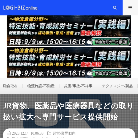
独自取材
物流施設/不動産
災害/事故/不祥事
テクノロジー/製品
JR貨物、医薬品や医療器具などの取り
扱い拡大へ専門サービス提供開始
2023.12.14 10:06:33
経営/業界動向