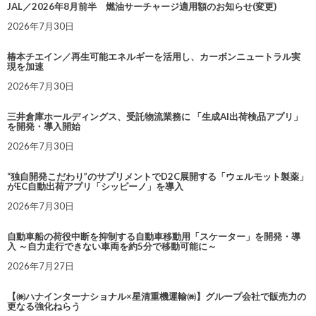
JAL／2026年8月前半 燃油サーチャージ適用額のお知らせ(変更)
2026年7月30日
椿本チエイン／再生可能エネルギーを活用し、カーボンニュートラル実
現を加速
2026年7月30日
三井倉庫ホールディングス、受託物流業務に 「生成AI出荷検品アプリ」
を開発・導入開始
2026年7月30日
“独自開発こだわり”のサプリメントでD2C展開する「ウェルモット製薬」
がEC自動出荷アプリ「シッピーノ」を導入
2026年7月30日
自動車船の荷役中断を抑制する自動車移動用「スケーター」を開発・導
入 ～自力走行できない車両を約5分で移動可能に～
2026年7月27日
【㈱ハナインターナショナル×星清重機運輸㈱】グループ会社で販売力の
更なる強化ねらう