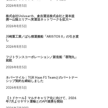
2026年8月5日
株式会社Univearth、倉吉運送株式会社と資本提
携〜山陰エリアへ実運送ネットワークを拡大〜
2026年8月5日
川崎重工業／ばら積運搬船「ARISTOS II」の引き渡
し
2026年8月5日
フジトランスコーポレーション／新造船「蓉翔丸」
就航
2026年8月5日
ネバーマイル：TGR Haas F1 Teamとのパートナー
シップ契約を締結しました
2026年8月5日
【トドケール】マルチキャリア化に向けて、2026
年7月よりヤマト運輸とのAPI連携を開始
2026年7月30日