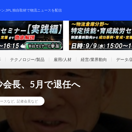
ーン,3PL,独自取材で物流ニュースを配信
事
テクノロジー/製品
雇用/人材
経営/業界動向
データ/
沙会長、5月で退任へ
ースなど
,
記者会見など