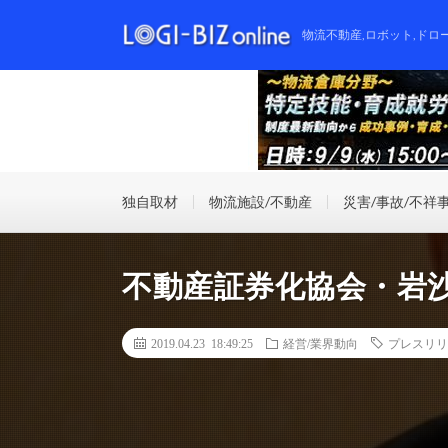
物流不動産,ロボット,ドロ
独自取材
物流施設/不動産
災害/事故/不祥
不動産証券化協会・岩
2019.04.23 18:49:25
経営/業界動向
プレスリリ