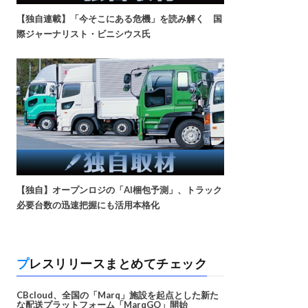
【独自連載】「今そこにある危機」を読み解く 国
際ジャーナリスト・ビニシウス氏
【独自】オープンロジの「AI梱包予測」、トラック
必要台数の迅速把握にも活用本格化
プレスリリースまとめてチェック
CBcloud、全国の「Marq」施設を起点とした新た
な配送プラットフォーム「MarqGO」開始