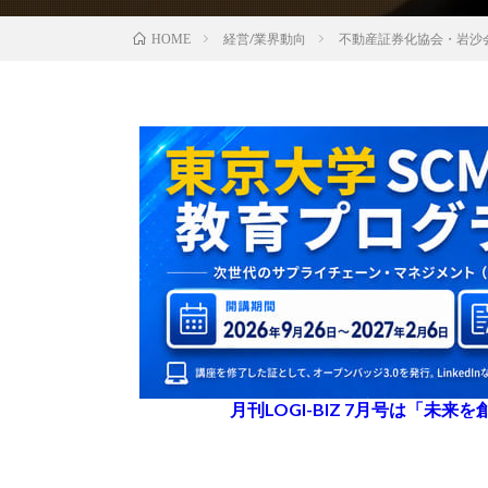
経営/業界動向
不動産証券化協会・岩沙
HOME
月刊LOGI-BIZ 7月号は「未