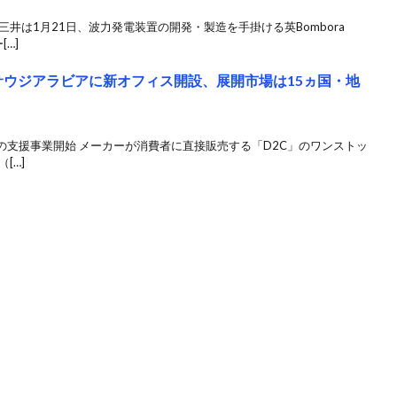
井は1月21日、波力発電装置の開発・製造を手掛ける英Bombora
[…]
oupがサウジアラビアに新オフィス開設、展開市場は15ヵ国・地
の支援事業開始 メーカーが消費者に直接販売する「D2C」のワンストッ
[…]