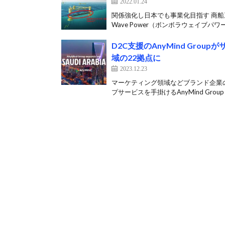
2022.01.24
関係強化し日本でも事業化目指す 商船三
Wave Power（ボンボラウェイブパワー
D2C支援のAnyMind Gr
域の22拠点に
2023.12.23
マーケティング領域などブランド企業
プサービスを手掛けるAnyMind Group（