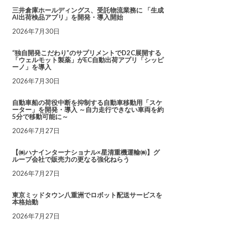
三井倉庫ホールディングス、受託物流業務に 「生成
AI出荷検品アプリ」を開発・導入開始
2026年7月30日
“独自開発こだわり”のサプリメントでD2C展開する
「ウェルモット製薬」がEC自動出荷アプリ「シッピ
ーノ」を導入
2026年7月30日
自動車船の荷役中断を抑制する自動車移動用「スケ
ーター」を開発・導入 ～自力走行できない車両を約
5分で移動可能に～
2026年7月27日
【㈱ハナインターナショナル×星清重機運輸㈱】グ
ループ会社で販売力の更なる強化ねらう
2026年7月27日
東京ミッドタウン八重洲でロボット配送サービスを
本格始動
2026年7月27日