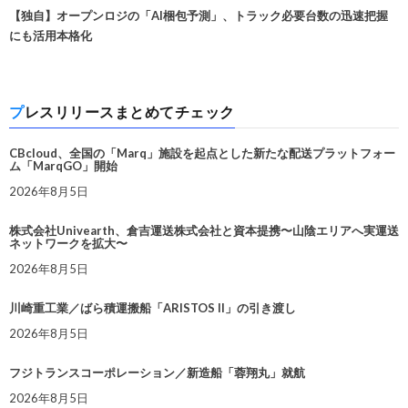
【独自】オープンロジの「AI梱包予測」、トラック必要台数の迅速把握
にも活用本格化
プレスリリースまとめてチェック
CBcloud、全国の「Marq」施設を起点とした新たな配送プラットフォー
ム「MarqGO」開始
2026年8月5日
株式会社Univearth、倉吉運送株式会社と資本提携〜山陰エリアへ実運送
ネットワークを拡大〜
2026年8月5日
川崎重工業／ばら積運搬船「ARISTOS II」の引き渡し
2026年8月5日
フジトランスコーポレーション／新造船「蓉翔丸」就航
2026年8月5日