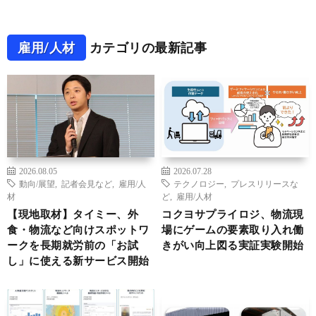
雇用/人材
カテゴリの最新記事
2026.08.05
2026.07.28
動向/展望
,
記者会見など
,
雇用/人
テクノロジー
,
プレスリリースな
材
ど
,
雇用/人材
【現地取材】タイミー、外
コクヨサプライロジ、物流現
食・物流など向けスポットワ
場にゲームの要素取り入れ働
ークを長期就労前の「お試
きがい向上図る実証実験開始
し」に使える新サービス開始