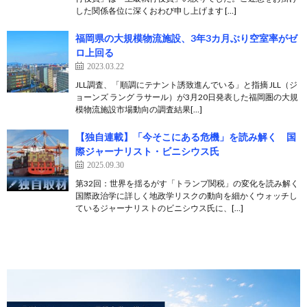
した関係各位に深くおわび申し上げます […]
福岡県の大規模物流施設、3年3カ月ぶり空室率がゼ
ロ上回る
2023.03.22
JLL調査、「順調にテナント誘致進んでいる」と指摘 JLL（ジ
ョーンズ ラング ラサール）が3月20日発表した福岡圏の大規
模物流施設市場動向の調査結果[…]
【独自連載】「今そこにある危機」を読み解く 国
際ジャーナリスト・ビニシウス氏
2025.09.30
第32回：世界を揺るがす「トランプ関税」の変化を読み解く
国際政治学に詳しく地政学リスクの動向を細かくウォッチし
ているジャーナリストのビニシウス氏に、[…]