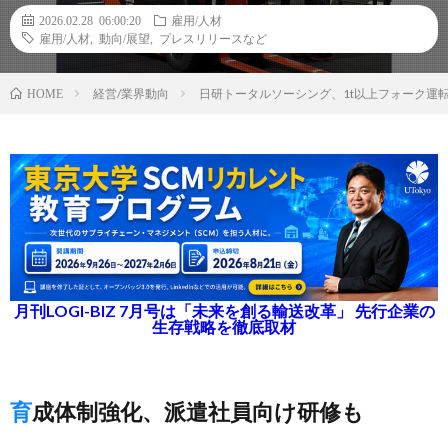
2026.02.28 06:00:20
雇用/人材
雇用/人材
,
動向/展望
,
プレスリリースなど
経営/業界動向
日研トータルソーシング、1t以上フォーク運
HOME
月刊LOGI-BIZ 7月号は「未来を創る輸送改革」 先行企業の
生存戦略を徹底取材
育成体制強化、派遣社員向け研修も