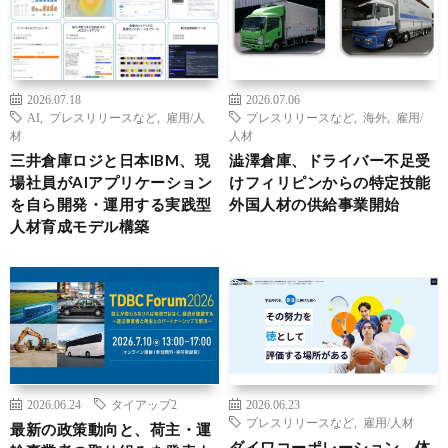
2026.07.18
2026.07.06
AI
,
プレスリリースなど
,
雇用/人
プレスリリースなど
,
海外
,
雇用/
材
人材
三井倉庫ロジと日本IBM、現
澁澤倉庫、ドライバー不足受
場社員がAIアプリケーション
けフィリピンからの特定技能
を自ら開発・運用する実践型
外国人材の供給事業開始
人材育成モデル構築
2026.06.24
タイアップ2
2026.06.23
プレスリリースなど
,
雇用/人材
最新の政策動向と、荷主・運
ダイワコーポレーション、体