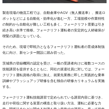
製造現場の物流工程では、自動倉庫やAGV（無人搬送車）、搬送ロ
ボットなどによる自動化・効率化が進む一方、工場規模や作業特性
の制約から自動化が難しい工程も多く、フォークリフト需要は引き
続き高い水準で推移。フォークリフト運転者の安定的な人材確保が
喫緊の課題になっている。
そのため、現場で即戦力となるフォークリフト運転者の育成体制強
化に向け、新センター開設に踏み切った。
茨城県の登録機関の認定を受け、一般の受講者向けに複数コースの
技能講習を提供するとともに、同社の派遣社員に対しては、フォー
クリフト運転資格の取得に加え、就業先業務に即した実践的な乗車
訓練やブラッシュアップ研修を含む独自の研修カリキュラムを実施
する。
フォークリフト運転技能講習で定められている講習内容に基づき、
走行や荷役に関する装置の構造と取り扱い方法、運転に必要な力
学、関係法令などに関する知識を学ぶ座学での講習と、座って操作