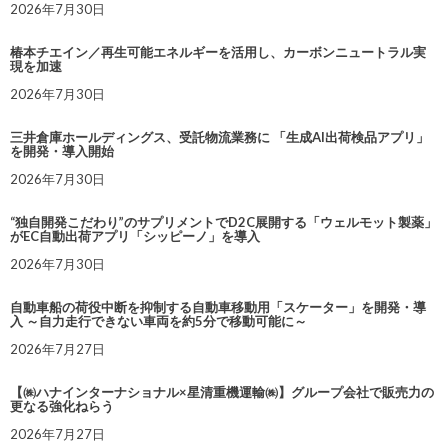
2026年7月30日
椿本チエイン／再生可能エネルギーを活用し、カーボンニュートラル実
現を加速
2026年7月30日
三井倉庫ホールディングス、受託物流業務に 「生成AI出荷検品アプリ」
を開発・導入開始
2026年7月30日
“独自開発こだわり”のサプリメントでD2C展開する「ウェルモット製薬」
がEC自動出荷アプリ「シッピーノ」を導入
2026年7月30日
自動車船の荷役中断を抑制する自動車移動用「スケーター」を開発・導
入 ～自力走行できない車両を約5分で移動可能に～
2026年7月27日
【㈱ハナインターナショナル×星清重機運輸㈱】グループ会社で販売力の
更なる強化ねらう
2026年7月27日