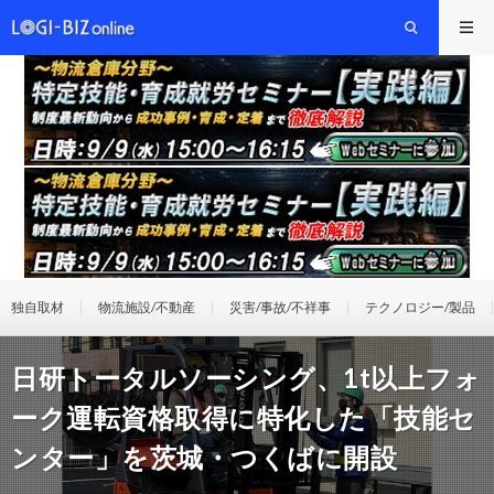
独自取材
物流施設/不動産
災害/事故/不祥事
テクノロジー/製品
日研トータルソーシング、1t以上フォ
ーク運転資格取得に特化した「技能セ
ンター」を茨城・つくばに開設