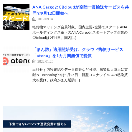
ANA CargoとCBcloudが空陸一貫輸送サービスを共
同で9月12日開始へ
2019.09.04
軽貨物マッチング会員対象、国内主要7空港でスタート ANA
ホールディングス傘下のANA Cargoとスタートアップ企業の
CBcloudは9月4日、国内[…]
「まん防」適用開始受け、クラウド郵便サービス
「atena」を1カ月間無償で提供
2022.01.25
出社せず内容確認やデータ保管など可能、感染拡大防止に貢
献 N-Technologiesは1月25日、新型コロナウイルスの感染拡
大を受け、政府がまん延防[…]