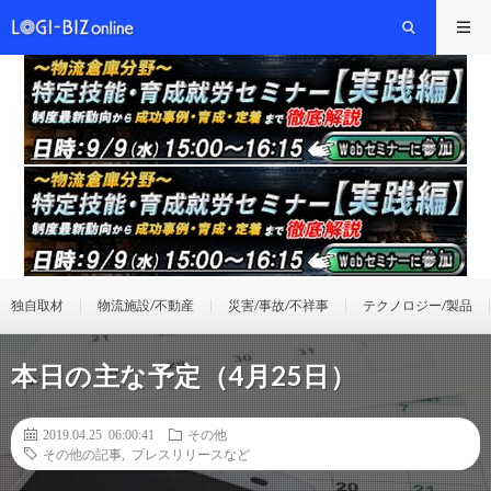
独自取材
物流施設/不動産
災害/事故/不祥事
テクノロジー/製品
本日の主な予定（4月25日）
2019.04.25 06:00:41
その他
その他の記事
,
プレスリリースなど