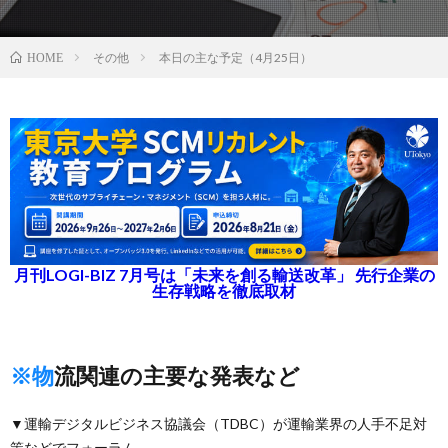
その他
本日の主な予定（4月25日）
HOME
月刊LOGI-BIZ 7月号は「未来を創る輸送改革」 先行企業の
生存戦略を徹底取材
※物流関連の主要な発表など
▼運輸デジタルビジネス協議会（TDBC）が運輸業界の人手不足対
策などでフォーラム