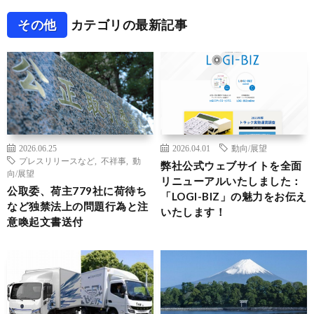
その他
カテゴリの最新記事
2026.06.25
2026.04.01
動向/展望
プレスリリースなど
,
不祥事
,
動
弊社公式ウェブサイトを全面
向/展望
リニューアルいたしました：
公取委、荷主779社に荷待ち
「LOGI-BIZ」の魅力をお伝え
など独禁法上の問題行為と注
いたします！
意喚起文書送付