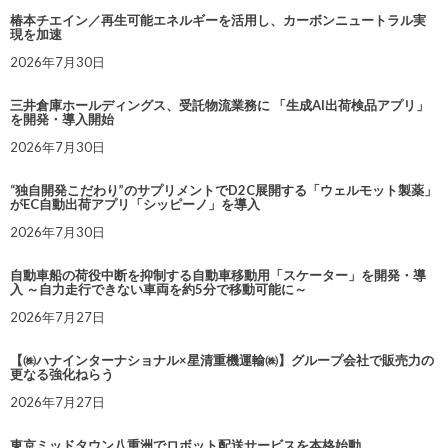
椿本チエイン／再生可能エネルギーを活用し、カーボンニュートラル実
現を加速
2026年7月30日
三井倉庫ホールディングス、受託物流業務に 「生成AI出荷検品アプリ」
を開発・導入開始
2026年7月30日
“独自開発こだわり”のサプリメントでD2C展開する「ウェルモット製薬」
がEC自動出荷アプリ「シッピーノ」を導入
2026年7月30日
自動車船の荷役中断を抑制する自動車移動用「スケーター」を開発・導
入 ～自力走行できない車両を約5分で移動可能に～
2026年7月27日
【㈱ハナインターナショナル×星清重機運輸㈱】グループ会社で販売力の
更なる強化ねらう
2026年7月27日
東京ミッドタウン八重洲でロボット配送サービスを本格始動