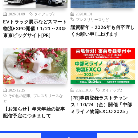
2026.01.09
タイアップ2
2026.01.01
プレスリリースなど
EVトラック展示などスマート
謹賀新年・2026年も何卒宜し
物流EXPO開催！1/21～23＠
くお願い申し上げます
東京ビッグサイト[PR]
2025.12.25
2025.10.06
タイアップ2
その他の記事
,
プレスリリースな
[PR]事前登録ラストチャン
ど
ス！10/24（金）開催「中部
【お知らせ】年末年始の記事
ミライノ物流EXCO 2025」
配信予定につきまして