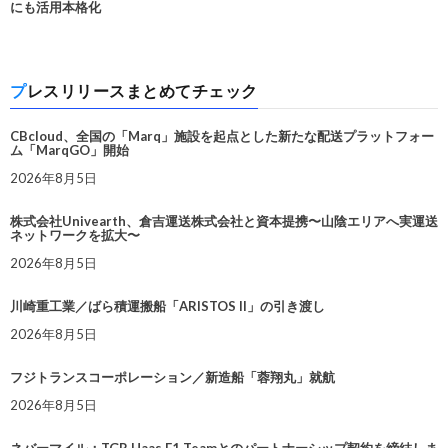
にも活用本格化
プレスリリースまとめてチェック
CBcloud、全国の「Marq」施設を起点とした新たな配送プラットフォー
ム「MarqGO」開始
2026年8月5日
株式会社Univearth、倉吉運送株式会社と資本提携〜山陰エリアへ実運送
ネットワークを拡大〜
2026年8月5日
川崎重工業／ばら積運搬船「ARISTOS II」の引き渡し
2026年8月5日
フジトランスコーポレーション／新造船「蓉翔丸」就航
2026年8月5日