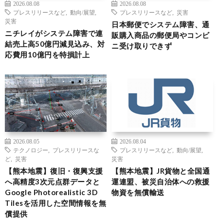
2026.08.08
2026.08.08
プレスリリースなど
,
動向/展望
,
プレスリリースなど
,
災害
災害
日本郵便でシステム障害、通
ニチレイがシステム障害で連
販購入商品の郵便局やコンビ
結売上高50億円減見込み、対
ニ受け取りできず
応費用10億円を特損計上
2026.08.05
2026.08.04
テクノロジー
,
プレスリリースな
プレスリリースなど
,
動向/展望
,
ど
,
災害
災害
【熊本地震】復旧・復興支援
【熊本地震】JR貨物と全国通
へ高精度3次元点群データと
運連盟、被災自治体への救援
Google Photorealistic 3D
物資を無償輸送
Tilesを活用した空間情報を無
償提供