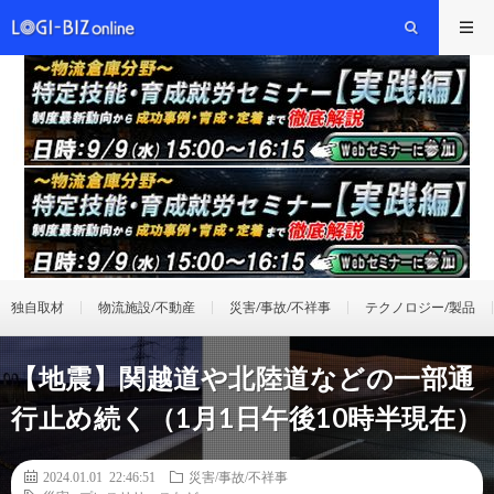
独自取材
物流施設/不動産
災害/事故/不祥事
テクノロジー/製品
【地震】関越道や北陸道などの一部通
行止め続く（1月1日午後10時半現在）
2024.01.01 22:46:51
災害/事故/不祥事