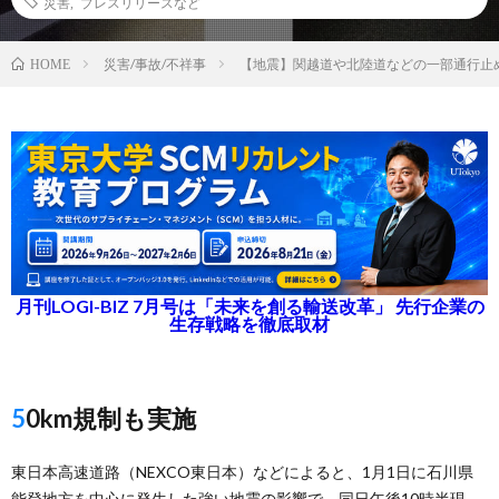
災害
,
プレスリリースなど
災害/事故/不祥事
【地震】関越道や北陸道などの一部通行止め
HOME
月刊LOGI-BIZ 7月号は「未来を創る輸送改革」 先行企業の
生存戦略を徹底取材
50km規制も実施
東日本高速道路（NEXCO東日本）などによると、1月1日に石川県
能登地方を中心に発生した強い地震の影響で、同日午後10時半現