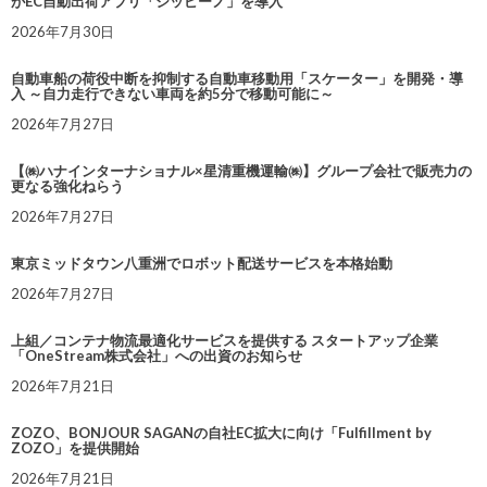
がEC自動出荷アプリ「シッピーノ」を導入
2026年7月30日
自動車船の荷役中断を抑制する自動車移動用「スケーター」を開発・導
入 ～自力走行できない車両を約5分で移動可能に～
2026年7月27日
【㈱ハナインターナショナル×星清重機運輸㈱】グループ会社で販売力の
更なる強化ねらう
2026年7月27日
東京ミッドタウン八重洲でロボット配送サービスを本格始動
2026年7月27日
上組／コンテナ物流最適化サービスを提供する スタートアップ企業
「OneStream株式会社」への出資のお知らせ
2026年7月21日
ZOZO、BONJOUR SAGANの自社EC拡大に向け「Fulfillment by
ZOZO」を提供開始
2026年7月21日