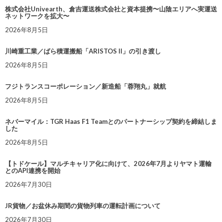
株式会社Univearth、倉吉運送株式会社と資本提携〜山陰エリアへ実運送
ネットワークを拡大〜
2026年8月5日
川崎重工業／ばら積運搬船「ARISTOS II」の引き渡し
2026年8月5日
フジトランスコーポレーション／新造船「蓉翔丸」就航
2026年8月5日
ネバーマイル：TGR Haas F1 Teamとのパートナーシップ契約を締結しま
した
2026年8月5日
【トドケール】マルチキャリア化に向けて、2026年7月よりヤマト運輸
とのAPI連携を開始
2026年7月30日
JR貨物／お盆休み期間の貨物列車の運転計画について
2026年7月30日