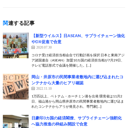
関連する記事
【新型ウイルス】日ASEAN、サプライチェーン強化
やDX促進で合意
2020.07.30
コロナ受け経済担当相会合で行動計画を採択 日本と東南アジ
ア諸国連合（ASEAN）加盟10カ国の経済担当相が7月29日、
テレビ電話形式で会議を開催した。[…]
岡山・井原市の民間事業者敷地内に運び込まれたコ
ンテナから大量のヒアリ確認
2022.11.10
1万匹以上、ベトナム・ホーチミン港を出発 環境省は11月2
日、福山港から岡山県井原市の民間事業者敷地内に運び込ま
れたコンテナからアリが発見され、専門家[…]
日豪印3カ国の経済閣僚、サプライチェーン強靭化
へ協力推進の枠組み開設で合意