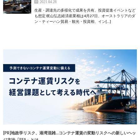
2021.04.28
生産・調達先の多様化で成果を共有、投資促進イベントなど
も想定 梶山弘志経済産業相は4月27日、オーストラリアのダ
ン・ティーハン貿易・観光・投資相、イン[…]
[PR]地政学リスク、港湾混雑…コンテナ運賃の変動リスクへの新しいヘッ
ジ方法「FFA」とは