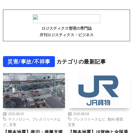
ロジスティクス管理の専門誌
月刊ロジスティクス・ビジネス
災害/事故/不祥事
カテゴリの最新記事
2026.08.05
2026.08.04
テクノロジー
,
プレスリリースな
プレスリリースなど
,
動向/展望
,
ど
,
災害
災害
【熊本地震】復旧・復興支援
【熊本地震】JR貨物と全国通