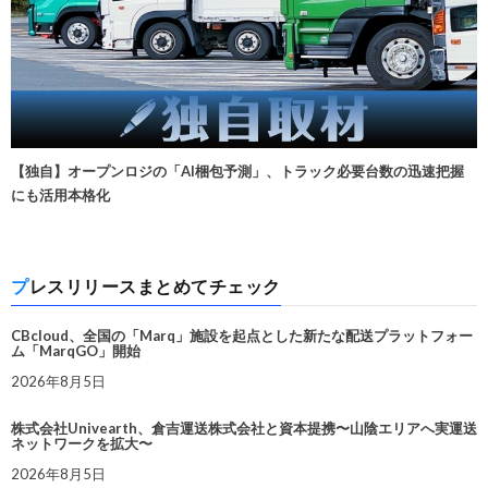
【独自】オープンロジの「AI梱包予測」、トラック必要台数の迅速把握
にも活用本格化
プレスリリースまとめてチェック
CBcloud、全国の「Marq」施設を起点とした新たな配送プラットフォー
ム「MarqGO」開始
2026年8月5日
株式会社Univearth、倉吉運送株式会社と資本提携〜山陰エリアへ実運送
ネットワークを拡大〜
2026年8月5日