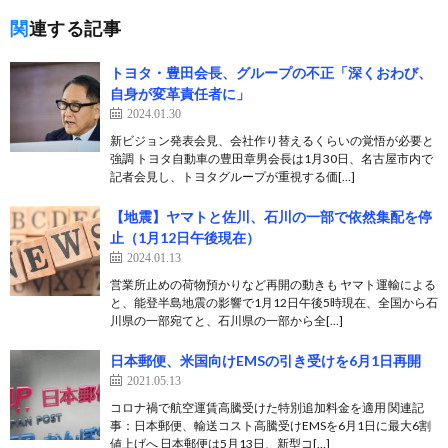
関連する記事
トヨタ・豊田会長、グループの不正「深くおわび、
自身が変革責任者に」
2024.01.30
新ビジョン発表会見、会社作り替えるくらいの覚悟が必要と
強調 トヨタ自動車の豊田章男会長は1月30日、名古屋市内で
記者会見し、トヨタグループが重視する価[…]
【地震】ヤマトと佐川、石川の一部で依然集配を停
止（1月12日午後現在）
2024.01.13
営業所止めの荷物預かりなど再開の動きも ヤマト運輸による
と、能登半島地震の影響で1月12日午後5時現在、全国から石
川県の一部宛てと、石川県の一部から全[…]
日本郵便、米国向けEMSの引き受けを6月1日再開
2021.05.13
コロナ禍で航空運賃高騰受けた特別追加料金を適用 関連記
事：日本郵便、輸送コスト高騰受けEMSを6月1日に最大6割
値上げへ 日本郵便は5月13日、新型コ[…]