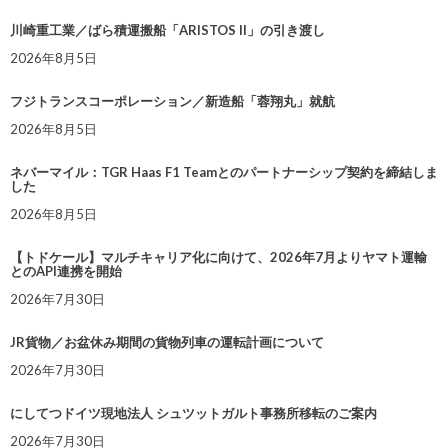
川崎重工業／ばら積運搬船「ARISTOS II」の引き渡し
2026年8月5日
フジトランスコーポレーション／新造船「蓉翔丸」就航
2026年8月5日
ネバーマイル：TGR Haas F1 Teamとのパートナーシップ契約を締結しま
した
2026年8月5日
【トドケール】マルチキャリア化に向けて、2026年7月よりヤマト運輸
とのAPI連携を開始
2026年7月30日
JR貨物／お盆休み期間の貨物列車の運転計画について
2026年7月30日
にしてつドイツ現地法人 シュツットガルト事務所移転のご案内
2026年7月30日