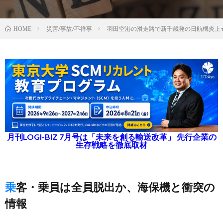
災害/事故/不祥事
羽田空港の滑走路で新千歳発の日航機炎上
HOME
月刊LOGI-BIZ 7月号は「未来を創る輸送改革」 先行企業の
生存戦略を徹底取材
乗客・乗員は全員脱出か、海保機と衝突の
情報