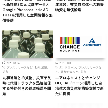
へ高精度3次元点群データと
運連盟、被災自治体への救援
Google Photorealistic 3D
物資を無償輸送
Tilesを活用した空間情報を無
償提供
2026.08.04
2026.08.03
プレスリリースなど
,
動向/展望
,
AI
,
ドローン
,
プレスリリースな
災害
ど
,
提携/合弁など
,
災害
丸和通運とJR貨物、災害予見
エアロネクストとチェンジ
時に代替トラックを迅速確保
HD、AIドローン活用した自
する特約付きの鉄道輸送を開
治体の防災体制構築支援で新
始
たに提携