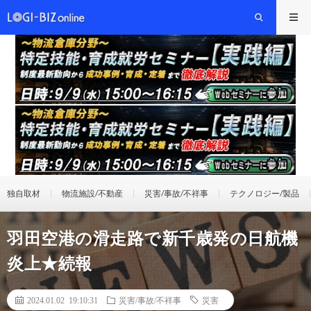
独自取材
物流施設/不動産
災害/事故/不祥事
テクノロジー/製品
羽田空港の滑走路で新千歳発の日航機
炎上★続報
2024.01.02 19:10:31
災害/事故/不祥事
災害