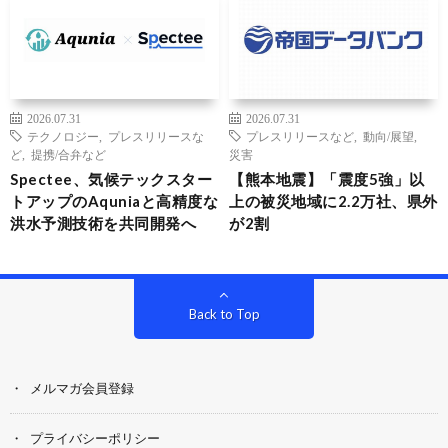
2026.07.31
2026.07.31
テクノロジー
,
プレスリリースな
プレスリリースなど
,
動向/展望
,
ど
,
提携/合弁など
災害
Spectee、気候テックスター
【熊本地震】「震度5強」以
トアップのAquniaと高精度な
上の被災地域に2.2万社、県外
洪水予測技術を共同開発へ
が2割
Back to Top
メルマガ会員登録
プライバシーポリシー