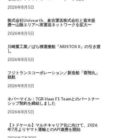
2026年8月5日
株式会社Univearth、倉吉運送株式会社と資本提
携〜山陰エリアへ実運送ネットワークを拡大〜
2026年8月5日
川崎重工業／ばら積運搬船「ARISTOS II」の引き渡
し
2026年8月5日
フジトランスコーポレーション／新造船「蓉翔丸」
就航
2026年8月5日
ネバーマイル：TGR Haas F1 Teamとのパートナー
シップ契約を締結しました
2026年8月5日
【トドケール】マルチキャリア化に向けて、2026
年7月よりヤマト運輸とのAPI連携を開始
2026年7月30日