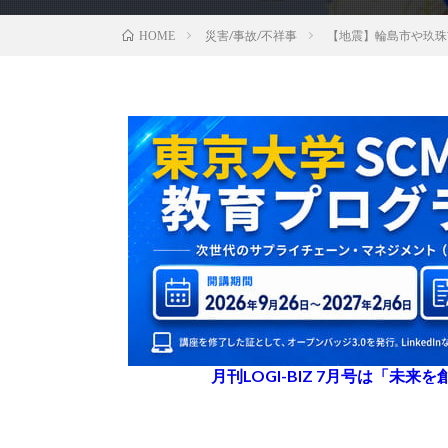
災害/事故/不祥事
【地震】輪島市や玖珠
HOME
月刊LOGI-BIZ 7月号は「未