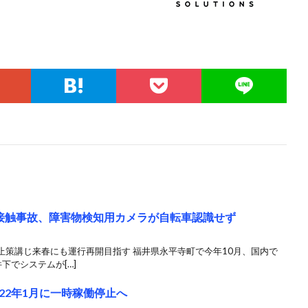
接触事故、障害物検知用カメラが自転車認識せず
止策講じ来春にも運行再開目指す 福井県永平寺町で今年10月、国内で
下でシステムが[…]
22年1月に一時稼働停止へ