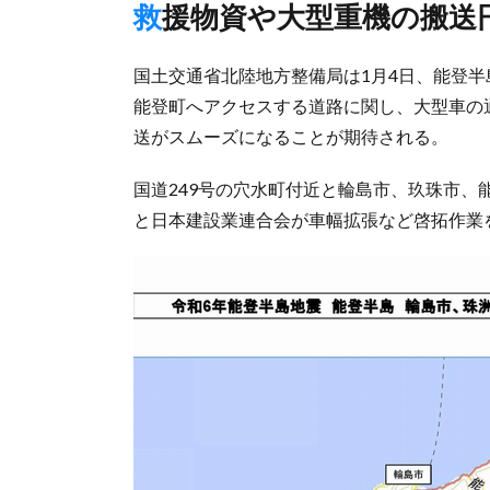
救援物資や大型重機の搬送
国土交通省北陸地方整備局は1月4日、能登
能登町へアクセスする道路に関し、大型車の
送がスムーズになることが期待される。
国道249号の穴水町付近と輪島市、玖珠市
と日本建設業連合会が車幅拡張など啓拓作業