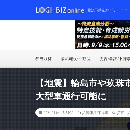
物流不動産,ロボット,ドロ
独自取材
物流施設/不動産
災害/事故/不祥
【地震】輪島市や玖珠
大型車通行可能に
2024.01.04 15:55:33
災害/事故/不祥事
災害
,
プ