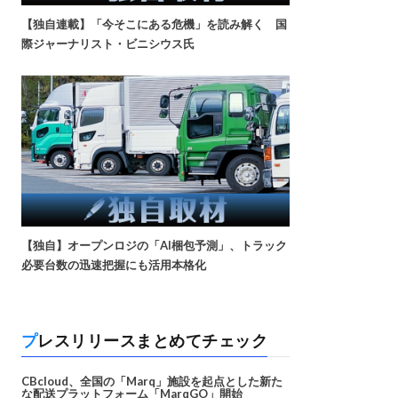
【独自連載】「今そこにある危機」を読み解く 国
際ジャーナリスト・ビニシウス氏
【独自】オープンロジの「AI梱包予測」、トラック
必要台数の迅速把握にも活用本格化
プレスリリースまとめてチェック
CBcloud、全国の「Marq」施設を起点とした新た
な配送プラットフォーム「MarqGO」開始