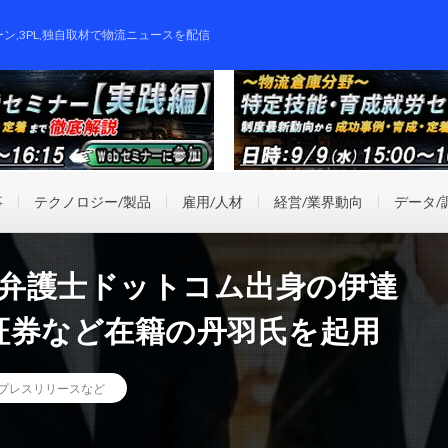
ーン,3PL,独自取材で物流ニュースを配信
事
テクノロジー/製品
雇用/人材
経営/業界動向
データ/
者に弁護士ドットコム出身の伊達
証券など在籍の丹羽氏を起用
プレスリリースなど