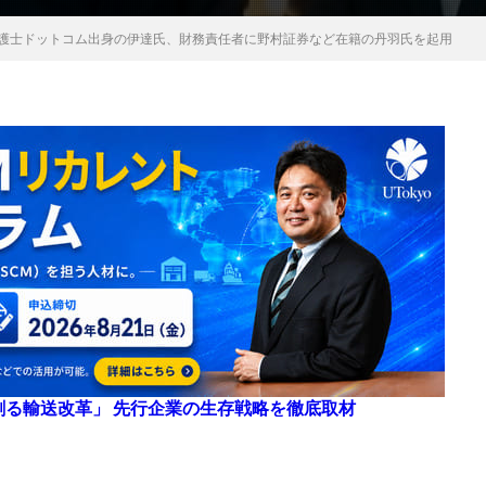
者に弁護士ドットコム出身の伊達氏、財務責任者に野村証券など在籍の丹羽氏を起用
来を創る輸送改革」 先行企業の生存戦略を徹底取材