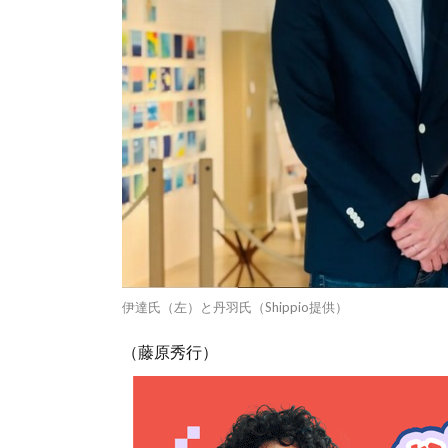
伊達氏（左）と丹羽氏（Shippio提供）
（藤原秀行）