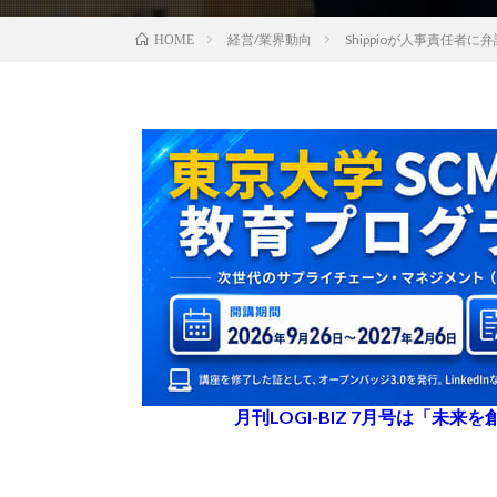
経営/業界動向
Shippioが人事責任
HOME
月刊LOGI-BIZ 7月号は「未