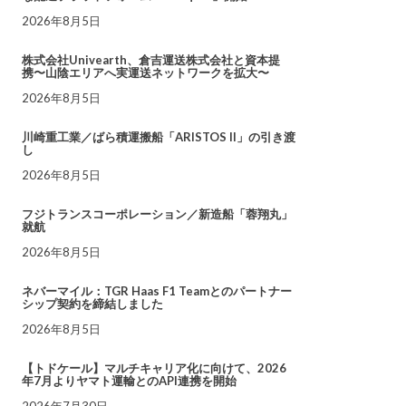
2026年8月5日
株式会社Univearth、倉吉運送株式会社と資本提
携〜山陰エリアへ実運送ネットワークを拡大〜
2026年8月5日
川崎重工業／ばら積運搬船「ARISTOS II」の引き渡
し
2026年8月5日
フジトランスコーポレーション／新造船「蓉翔丸」
就航
2026年8月5日
ネバーマイル：TGR Haas F1 Teamとのパートナー
シップ契約を締結しました
2026年8月5日
【トドケール】マルチキャリア化に向けて、2026
年7月よりヤマト運輸とのAPI連携を開始
2026年7月30日