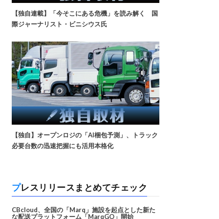
【独自連載】「今そこにある危機」を読み解く 国
際ジャーナリスト・ビニシウス氏
【独自】オープンロジの「AI梱包予測」、トラック
必要台数の迅速把握にも活用本格化
プレスリリースまとめてチェック
CBcloud、全国の「Marq」施設を起点とした新た
な配送プラットフォーム「MarqGO」開始