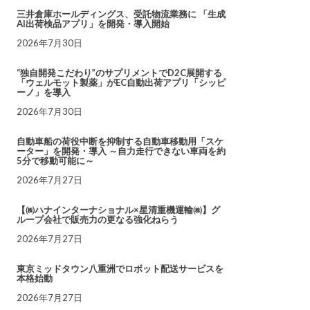
三井倉庫ホールディングス、受託物流業務に 「生成
AI出荷検品アプリ」を開発・導入開始
2026年7月30日
“独自開発こだわり”のサプリメントでD2C展開する
「ウェルモット製薬」がEC自動出荷アプリ「シッピ
ーノ」を導入
2026年7月30日
自動車船の荷役中断を抑制する自動車移動用「スケ
ーター」を開発・導入 ～自力走行できない車両を約
5分で移動可能に～
2026年7月27日
【㈱ハナインターナショナル×星清重機運輸㈱】グ
ループ会社で販売力の更なる強化ねらう
2026年7月27日
東京ミッドタウン八重洲でロボット配送サービスを
本格始動
2026年7月27日