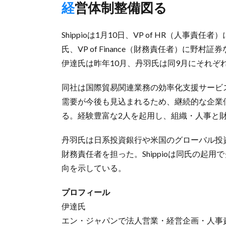
経営体制整備図る
Shippioは1月10日、VP of HR（人
氏、VP of Finance（財務責任者）に
伊達氏は昨年10月、丹羽氏は同9月にそれぞれS
同社は国際貿易関連業務の効率化支援サービス「
需要が今後も見込まれるため、継続的な企業
る。経験豊富な2人を起用し、組織・人事と
丹羽氏は日系投資銀行や米国のグローバル投
財務責任者を担った。Shippioは同氏の起
向を示している。
プロフィール
伊達氏
エン・ジャパンで法人営業・経営企画・人事