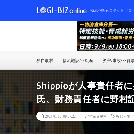
物流不動産,ロボット,ドロ
独自取材
物流施設/不動産
災害/事故/不祥
Shippioが人事責任
氏、財務責任者に野村
2024.01.10 09:57:22
経営/業界動向
幹部人事
,