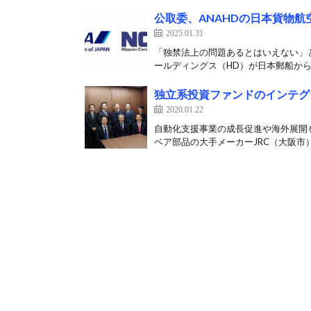
公取委、ANAHDの日本貨物
2025.01.31
「独禁法上の問題あるとはいえない」と
ールディングス（HD）が日本郵船から傘
独立系投資ファンドのインテグ
2020.01.22
自動化支援事業の成長促進や海外展開を
ベア部品の大手メーカーJRC（大阪市）