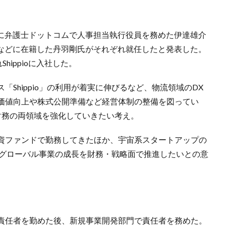
事責任者）に弁護士ドットコムで人事担当執行役員を務めた伊達雄介
野村証券などに在籍した丹羽剛氏がそれぞれ就任したと発表した。
hippioに入社した。
Shippio」の利用が着実に伸びるなど、物流領域のDX
価値向上や株式公開準備など経営体制の整備を図ってい
財務の両領域を強化していきたい考え。
資ファンドで勤務してきたほか、宇宙系スタートアップの
用でグローバル事業の成長を財務・戦略面で推進したいとの意
責任者を勤めた後、新規事業開発部門で責任者を務めた。