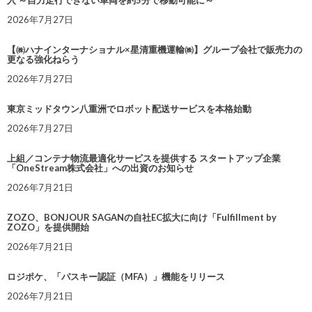
入 ～自力走行できない車両を約5分で移動可能に～
2026年7月27日
【㈱ハナインターナショナル×星清重機運輸㈱】グループ会社で販売力の
更なる強化ねらう
2026年7月27日
東京ミッドタウン八重洲でロボット配送サービスを本格始動
2026年7月27日
上組／コンテナ物流最適化サービスを提供する スタートアップ企業
「OneStream株式会社」への出資のお知らせ
2026年7月21日
ZOZO、BONJOUR SAGANの自社EC拡大に向け「Fulfillment by
ZOZO」を提供開始
2026年7月21日
ロジポケ、「パスキー認証（MFA）」機能をリリース
2026年7月21日