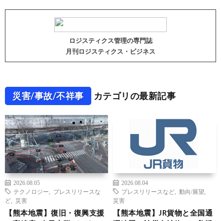
ロジスティクス管理の専門誌
月刊ロジスティクス・ビジネス
災害/事故/不祥事
カテゴリの最新記事
2026.08.05
2026.08.04
テクノロジー
,
プレスリリースな
プレスリリースなど
,
動向/展望
,
ど
,
災害
災害
【熊本地震】復旧・復興支援
【熊本地震】JR貨物と全国通