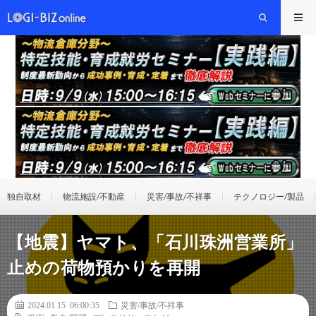
独自取材
物流施設/不動産
災害/事故/不祥事
テクノロジー/製品
【地震】ヤマト、「石川珠洲営業所」
止めの荷物預かりを再開
2024.01.15 06:00:35
災害/事故/不祥事