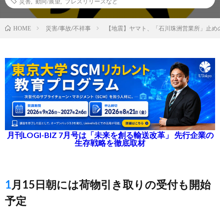
災害
,
動向/展望
,
プレスリリースなど
災害/事故/不祥事
【地震】ヤマト、「石川珠洲営業所」止め
HOME
月刊LOGI-BIZ 7月号は「未来を創る輸送改革」 先行企業の
生存戦略を徹底取材
1月15日朝には荷物引き取りの受付も開始
予定