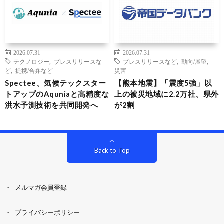
2026.07.31
2026.07.31
テクノロジー
,
プレスリリースな
プレスリリースなど
,
動向/展望
,
ど
,
提携/合弁など
災害
Spectee、気候テックスター
【熊本地震】「震度5強」以
トアップのAquniaと高精度な
上の被災地域に2.2万社、県外
洪水予測技術を共同開発へ
が2割
Back to Top
メルマガ会員登録
プライバシーポリシー