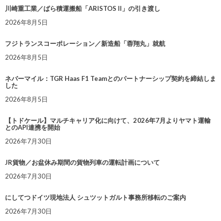
川崎重工業／ばら積運搬船「ARISTOS II」の引き渡し
2026年8月5日
フジトランスコーポレーション／新造船「蓉翔丸」就航
2026年8月5日
ネバーマイル：TGR Haas F1 Teamとのパートナーシップ契約を締結しま
した
2026年8月5日
【トドケール】マルチキャリア化に向けて、2026年7月よりヤマト運輸
とのAPI連携を開始
2026年7月30日
JR貨物／お盆休み期間の貨物列車の運転計画について
2026年7月30日
にしてつドイツ現地法人 シュツットガルト事務所移転のご案内
2026年7月30日