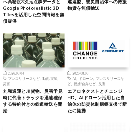
へ高精度3次元点群データと
運連盟、被災自治体への救援
Google Photorealistic 3D
物資を無償輸送
Tilesを活用した空間情報を無
償提供
2026.08.04
2026.08.03
プレスリリースなど
,
動向/展望
,
AI
,
ドローン
,
プレスリリースな
災害
ど
,
提携/合弁など
,
災害
丸和通運とJR貨物、災害予見
エアロネクストとチェンジ
時に代替トラックを迅速確保
HD、AIドローン活用した自
する特約付きの鉄道輸送を開
治体の防災体制構築支援で新
始
たに提携