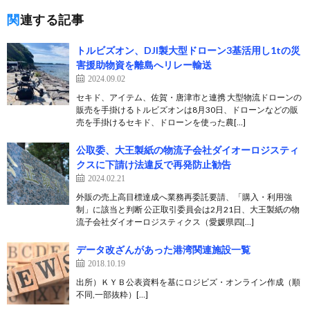
関連する記事
トルビズオン、DJI製大型ドローン3基活用し1tの災
害援助物資を離島へリレー輸送
2024.09.02
セキド、アイテム、佐賀・唐津市と連携 大型物流ドローンの
販売を手掛けるトルビズオンは8月30日、ドローンなどの販
売を手掛けるセキド、ドローンを使った農[…]
公取委、大王製紙の物流子会社ダイオーロジスティ
クスに下請け法違反で再発防止勧告
2024.02.21
外販の売上高目標達成へ業務再委託要請、「購入・利用強
制」に該当と判断 公正取引委員会は2月21日、大王製紙の物
流子会社ダイオーロジスティクス（愛媛県四[…]
データ改ざんがあった港湾関連施設一覧
2018.10.19
出所）ＫＹＢ公表資料を基にロジビズ・オンライン作成（順
不同,一部抜粋）[…]